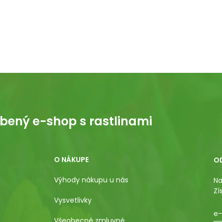
bený e-shop s rastlinami
O NÁKUPE
O
Výhody nákupu u nás
Na
Zí
Vysvetlivky
e-
Všeobecné zmluvné