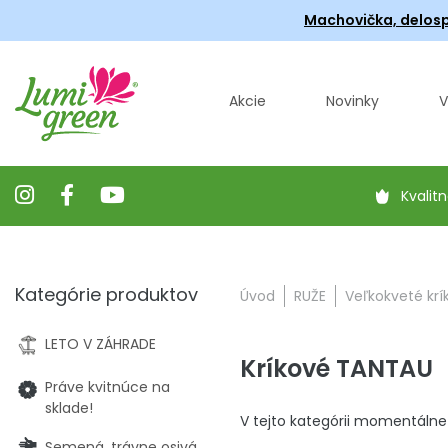
Machovička, delosp
Akcie
Novinky
V
Kvalitn
Kategórie produktov
Úvod
RUŽE
Veľkokveté krí
LETO V ZÁHRADE
Kríkové TANTAU
Práve kvitnúce na
sklade!
V tejto kategórii momentálne
Semená, trávne osivá