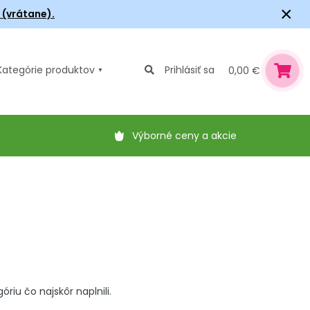
×
6 (vrátane).
Kategórie
produktov
Prihlásiť sa
0,00 €
Výborné ceny a akcie
iu čo najskôr naplnili.