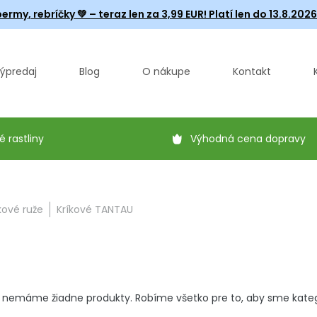
ermy, rebríčky
💚 – teraz len za 3,99 EUR! Platí len do 13.8.202
ýpredaj
Blog
O nákupe
Kontakt
é rastliny
Výhodná cena dopravy
kové ruže
Kríkové TANTAU
 nemáme žiadne produkty. Robíme všetko pre to, aby sme kategór