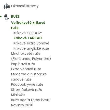
Okrasné stromy
RUŽE
Veľkokveté kríkové
ruže
Kríkové KORDES®
Kríkové TANTAU
Kríkové extra voňavé
Kríkové anglické ruže
Mnohokveté ruže
(Floribunda, Polyantha)
Popínavé ruže
Extra voňavé ruže
Moderné a historické
sadové ruže
Pôdopokryvné ruže
Stromčekové ruže
Miniruže
Ruže podľa farby kvetu
Novinky 2026