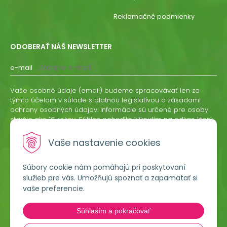
Reklamačné podmienky
ODOBERAŤ NÁŠ NEWSLETTER
e-mail
Vaše osobné údaje (email) budeme spracovávať len za
týmto účelom v súlade s platnou legislatívou a zásadami
ochrany osobných údajov. Informácie sú určené pre osoby
staršie ako 16 rokov. Súhlas potvrdíte kliknutím na odkaz, ktorý
vám pošleme na váš email. Súhlas môžete kedykoľvek
odvolať písomne, emailom alebo kliknutím na odkaz z
Vaše nastavenie cookies
ktoréhokoľvek informačného emailu.
Súbory cookie nám pomáhajú pri poskytovaní
ODOBERAŤ
služieb pre vás. Umožňujú spoznať a zapamätať si
vaše preferencie.
Lumigreen, s.r.o.
Súhlasím a pokračovať
Hradská 535