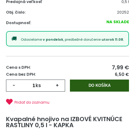
Predajná veľkosť
0,5 l
Obj. čislo:
20252
NA SKLADE
Dostupnosť:
Odosielame
v pondelok
, predbežné doručenie
utorok 11.08.
7,99
€
Cena s DPH:
Cena bez DPH:
6,50 €
-
ks
+
DO KOŠÍKA
Pridať do zoznamu
Kvapalné hnojivo na IZBOVÉ KVITNÚCE
RASTLINY 0,5 l - KAPKA