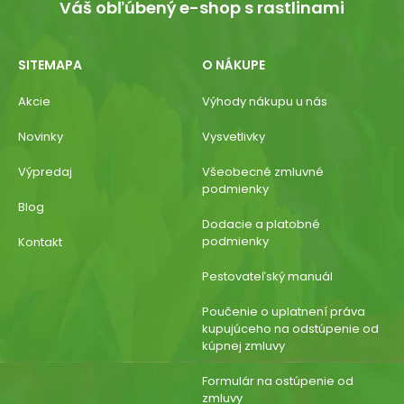
Váš obľúbený e-shop s rastlinami
SITEMAPA
O NÁKUPE
Akcie
Výhody nákupu u nás
Novinky
Vysvetlivky
Výpredaj
Všeobecné zmluvné
podmienky
Blog
Dodacie a platobné
podmienky
Kontakt
Pestovateľský manuál
Poučenie o uplatnení práva
kupujúceho na odstúpenie od
kúpnej zmluvy
Formulár na ostúpenie od
zmluvy