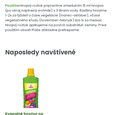
Použitie:
Hnojivý roztok pripravíme zmiešaním 15 ml hnojiva
(po okraj naplnený vrchnák) s 3 litrami vody. Rastliny hnojíme
1-2x za týždeň v čase vegetácie (marec-október), včase
vegetačného kľudu (november-február) iba 1x za mesiac.
Hnojivý roztok aplikujeme na povrch substrátut-zeminy. Pred
použitím obsah fľaše dôkladne pretrepeme.
Naposledy navštívené
Kvapalné hnojivo na