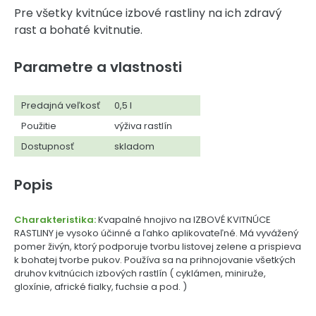
Pre všetky kvitnúce izbové rastliny na ich zdravý
rast a bohaté kvitnutie.
Parametre a vlastnosti
Predajná veľkosť
0,5 l
Použitie
výživa rastlín
Dostupnosť
skladom
Popis
Charakteristika:
Kvapalné hnojivo na IZBOVÉ KVITNÚCE
RASTLINY je vysoko účinné a ľahko aplikovateľné. Má vyvážený
pomer živýn, ktorý podporuje tvorbu listovej zelene a prispieva
k bohatej tvorbe pukov. Používa sa na prihnojovanie všetkých
druhov kvitnúcich izbových rastlín ( cyklámen, miniruže,
gloxínie, africké fialky, fuchsie a pod. )