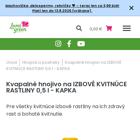
×
Machovička, delospermy, rebríčky
💚 – teraz len za 3,99 EUR!
Platí len do 13.8.2026 (vrátane).
0,00 €
Úvod
Hnojivá a postreky
Kvapalné hnojivo na IZBOVÉ
KVITNÚCE RASTLINY 0,5 l - KAPKA
Kvapalné hnojivo na IZBOVÉ KVITNÚCE
RASTLINY 0,5 l - KAPKA
Pre všetky kvitnúce izbové rastliny na ich zdravý
rast a bohaté kvitnutie.