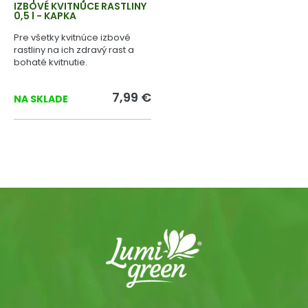
IZBOVÉ KVITNÚCE RASTLINY
0,5 l - KAPKA
Pre všetky kvitnúce izbové
rastliny na ich zdravý rast a
bohaté kvitnutie.
7,99 €
NA SKLADE