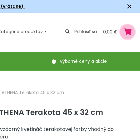
×
6 (vrátane).
Kategórie
produktov
Prihlásiť sa
0,00 €
Výborné ceny a akcie
č ATHENA Terakota 45 x 32 cm
THENA Terakota 45 x 32 cm
zdorný kvetináč terakotovej farby vhodný do
éru.