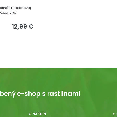
tináč terakotovej
exteriéru.
12,99 €
bený e-shop s rastlinami
O NÁKUPE
O