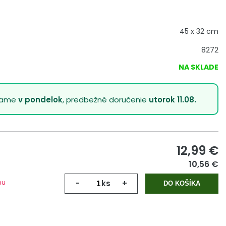
45 x 32 cm
8272
NA SKLADE
lame
v pondelok
, predbežné doručenie
utorok 11.08.
12,99
€
10,56 €
mu
-
ks
+
DO KOŠÍKA