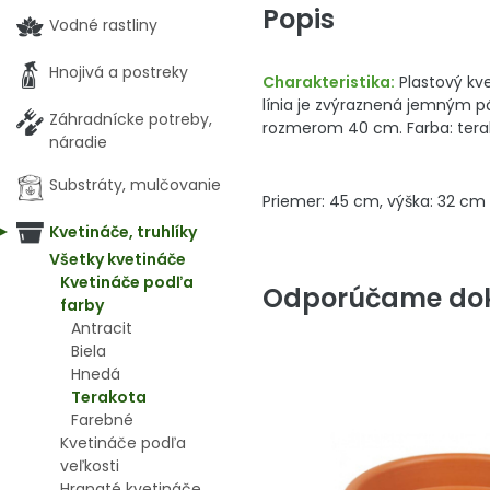
Popis
Vodné rastliny
Hnojivá a postreky
Charakteristika:
Plastový kv
línia je zvýraznená jemným pás
Záhradnícke potreby,
rozmerom 40 cm. Farba: tera
náradie
Substráty, mulčovanie
Priemer: 45 cm, výška: 32 cm
Kvetináče, truhlíky
Všetky kvetináče
Kvetináče podľa
Odporúčame dok
farby
Antracit
Biela
Hnedá
Terakota
Farebné
Kvetináče podľa
veľkosti
Hranaté kvetináče