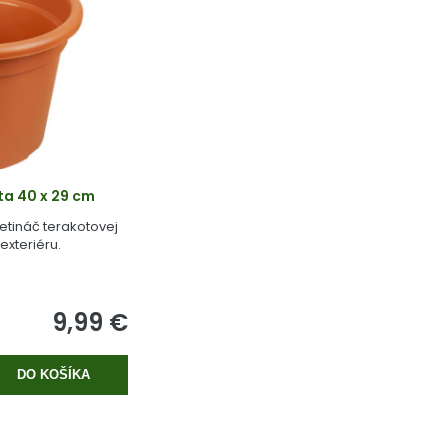
ta 40 x 29 cm
tináč terakotovej
exteriéru.
9,99 €
DO KOŠÍKA