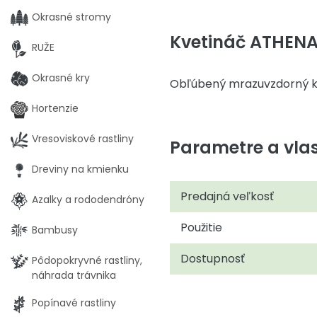
Okrasné stromy
Kvetináč ATHENA
RUŽE
Okrasné kry
Obľúbený mrazuvzdorný kve
Hortenzie
Vresoviskové rastliny
Parametre a vlas
Dreviny na kmienku
Predajná veľkosť
Azalky a rododendróny
Použitie
Bambusy
Dostupnosť
Pôdopokryvné rastliny,
náhrada trávnika
Popínavé rastliny