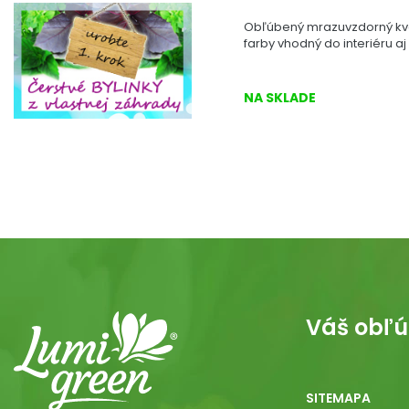
Obľúbený mrazuvzdorný kve
farby vhodný do interiéru aj 
NA SKLADE
Váš obľú
SITEMAPA