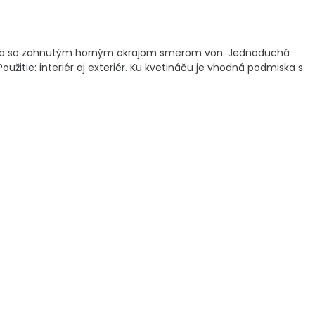
rom a so zahnutým horným okrajom smerom von. Jednoduchá
užitie: interiér aj exteriér. Ku kvetináču je vhodná podmiska s