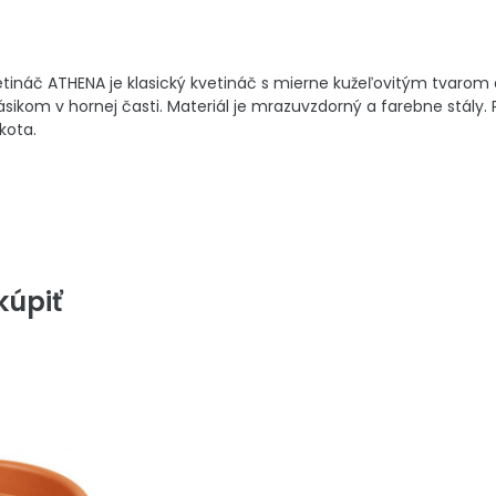
etináč ATHENA je klasický kvetináč s mierne kužeľovitým tva
ikom v hornej časti. Materiál je mrazuvzdorný a farebne stály. Po
kota.
úpiť