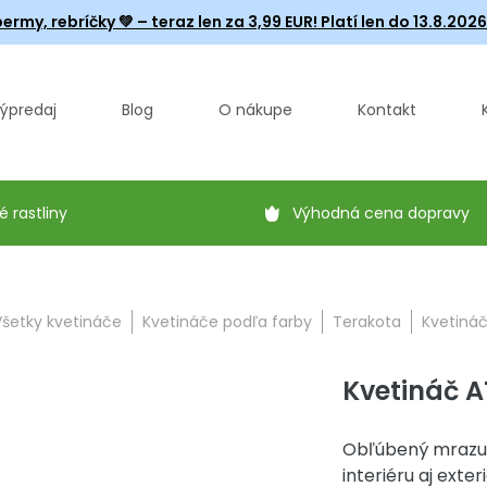
ermy, rebríčky
💚 – teraz len za 3,99 EUR! Platí len do 13.8.202
ýpredaj
Blog
O nákupe
Kontakt
é rastliny
Výhodná cena dopravy
Všetky kvetináče
Kvetináče podľa farby
Terakota
Kvetiná
Kvetináč A
Obľúbený mrazuv
interiéru aj exteri