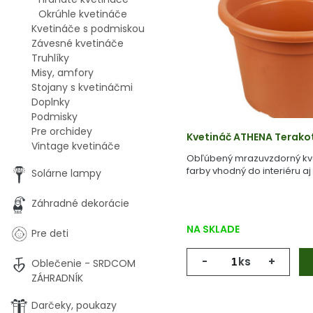
Okrúhle kvetináče
Kvetináče s podmiskou
Závesné kvetináče
Truhlíky
Misy, amfory
Stojany s kvetináčmi
Doplnky
Podmisky
Pre orchidey
Kvetináč ATHENA Terako
Vintage kvetináče
Obľúbený mrazuvzdorný kve
farby vhodný do interiéru aj 
Solárne lampy
Záhradné dekorácie
NA SKLADE
Pre deti
-
ks
+
Oblečenie - SRDCOM
ZÁHRADNÍK
Darčeky, poukazy