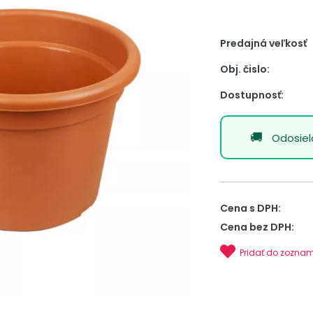
Predajná veľkosť
Obj. čislo:
Dostupnosť:
Odosie
Cena s DPH:
Cena bez DPH:
Pridať do zozna