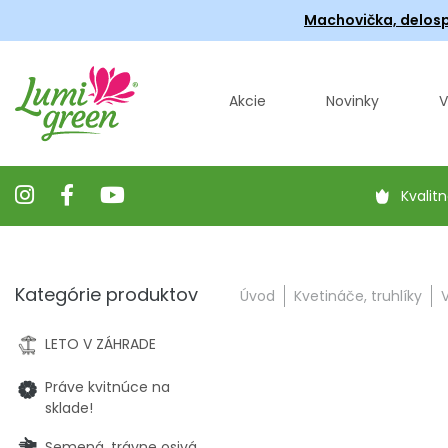
Machovička, delosp
Akcie
Novinky
V
Kvalitn
Kategórie produktov
Úvod
Kvetináče, truhlíky
LETO V ZÁHRADE
Práve kvitnúce na
sklade!
Semená, trávne osivá