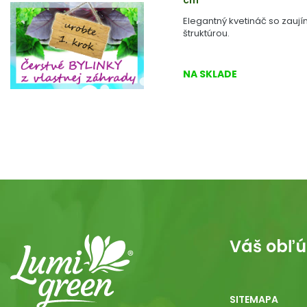
cm
Elegantný kvetináč so zau
štruktúrou.
NA SKLADE
Váš obľú
SITEMAPA