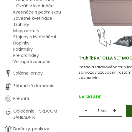
Okrúhle kvetináče
Kvetináče s podmiskou
Závesné kvetináče
Truhlíky
Misy, amfory
Stojany s kvetináčmi
Doplnky
Podmisky
Pre orchidey
Truhlík RATOLLA SET MO
Vintage kvetináče
Imitácia ratanového truhlík
samozavlažovacím roštom 
Solárne lampy
zavesenie.
Záhradné dekorácie
NA SKLADE
Pre deti
-
ks
+
Oblečenie - SRDCOM
ZÁHRADNÍK
Darčeky, poukazy