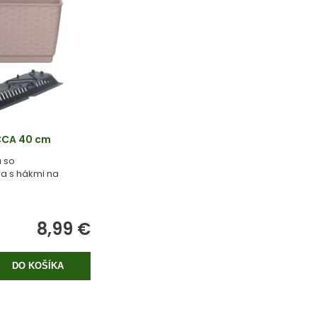
CCA 40 cm
a so
a s hákmi na
8,99 €
DO KOŠÍKA