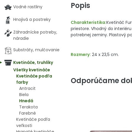
Popis
Vodné rastliny
Hnojivá a postreky
Charakteristika:
Kvetináč Fu
priestore. Vhodný do interiéru
Záhradnícke potreby,
potrebnej zeminy. Plastový po
náradie
Substráty, mulčovanie
Rozmery:
24 x 23,5 cm.
Kvetináče, truhlíky
Všetky kvetináče
Kvetináče podľa
Odporúčame dok
farby
Antracit
Biela
Hnedá
Terakota
Farebné
Kvetináče podľa
veľkosti
Hranaté kvetináče