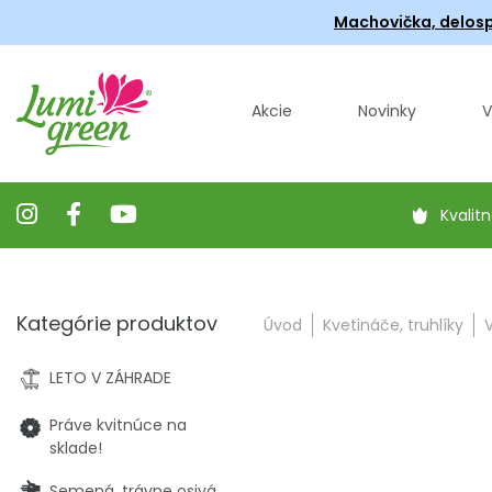
Machovička, delosp
Akcie
Novinky
V
Kvalitn
Kategórie produktov
Úvod
Kvetináče, truhlíky
LETO V ZÁHRADE
Práve kvitnúce na
sklade!
Semená, trávne osivá