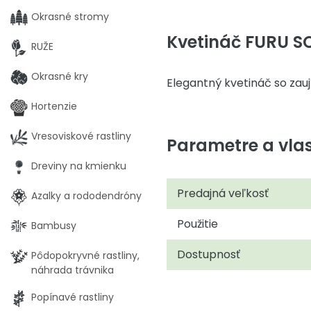
Okrasné stromy
Kvetináč FURU S
RUŽE
Okrasné kry
Elegantný kvetináč so zau
Hortenzie
Vresoviskové rastliny
Parametre a vlas
Dreviny na kmienku
Predajná veľkosť
Azalky a rododendróny
Použitie
Bambusy
Dostupnosť
Pôdopokryvné rastliny,
náhrada trávnika
Popínavé rastliny