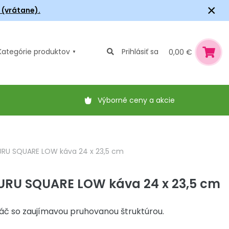
×
6 (vrátane).
Kategórie
produktov
Prihlásiť sa
0,00 €
Výborné ceny a akcie
URU SQUARE LOW káva 24 x 23,5 cm
FURU SQUARE LOW káva 24 x 23,5 cm
áč so zaujímavou pruhovanou štruktúrou.