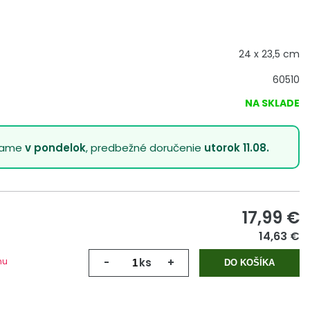
24 x 23,5 cm
60510
NA SKLADE
lame
v pondelok
, predbežné doručenie
utorok 11.08.
17,99
€
14,63 €
mu
-
ks
+
DO KOŠÍKA