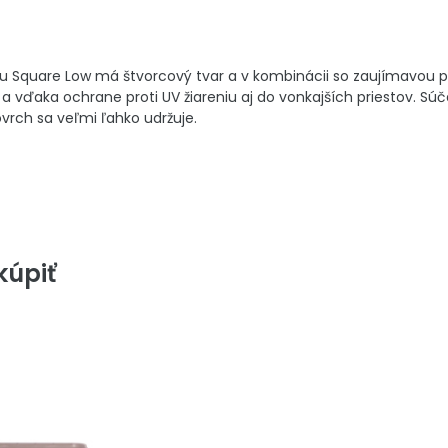
ru Square Low má štvorcový tvar a v kombinácii so zaujímavou
 a vďaka ochrane proti UV žiareniu aj do vonkajších priestov. Sú
vrch sa veľmi ľahko udržuje.
úpiť