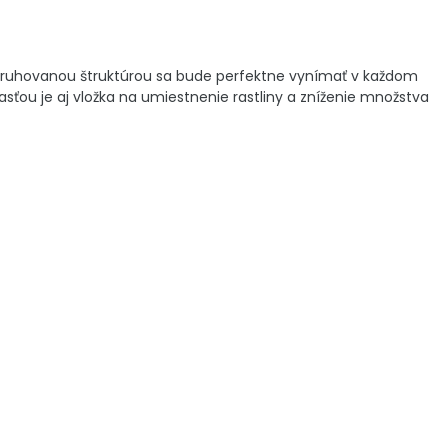
 pruhovanou štruktúrou sa bude perfektne vynímať v každom
časťou je aj vložka na umiestnenie rastliny a zníženie množstva