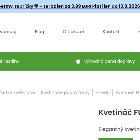
ermy, rebríčky
💚 – teraz len za 3,99 EUR! Platí len do 13.8.202
ýpredaj
Blog
O nákupe
Kontakt
é rastliny
Výhodná cena dopravy
Všetky kvetináče
Kvetináče podľa farby
Hnedá
Kvetináč F
Kvetináč 
Elegantný kvetin