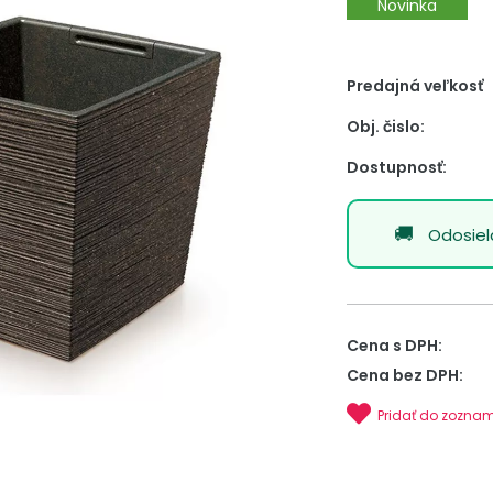
Novinka
Predajná veľkosť
Obj. čislo:
Dostupnosť:
Odosie
Cena s DPH:
Cena bez DPH:
Pridať do zozna