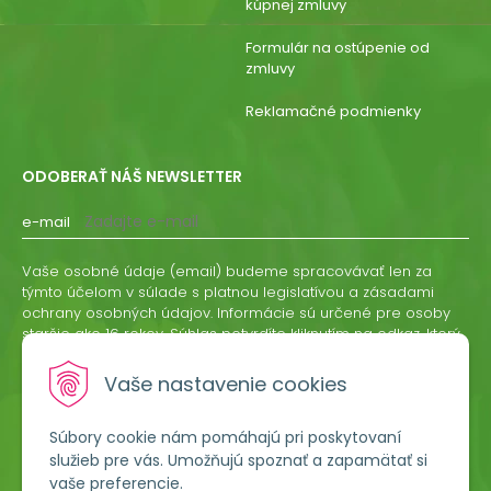
kúpnej zmluvy
Formulár na ostúpenie od
zmluvy
Reklamačné podmienky
ODOBERAŤ NÁŠ NEWSLETTER
e-mail
Vaše osobné údaje (email) budeme spracovávať len za
týmto účelom v súlade s platnou legislatívou a zásadami
ochrany osobných údajov. Informácie sú určené pre osoby
staršie ako 16 rokov. Súhlas potvrdíte kliknutím na odkaz, ktorý
vám pošleme na váš email. Súhlas môžete kedykoľvek
odvolať písomne, emailom alebo kliknutím na odkaz z
Vaše nastavenie cookies
ktoréhokoľvek informačného emailu.
Súbory cookie nám pomáhajú pri poskytovaní
ODOBERAŤ
služieb pre vás. Umožňujú spoznať a zapamätať si
vaše preferencie.