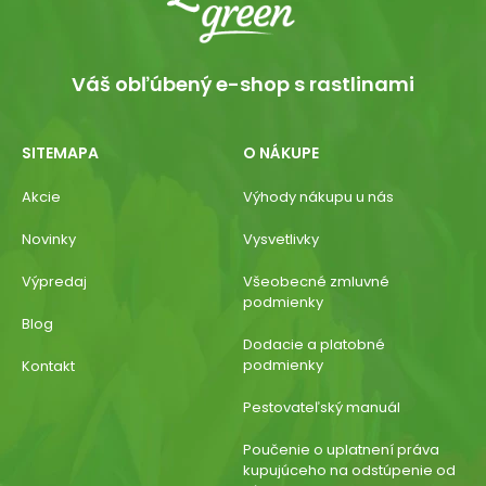
Váš obľúbený e-shop s rastlinami
SITEMAPA
O NÁKUPE
Akcie
Výhody nákupu u nás
Novinky
Vysvetlivky
Výpredaj
Všeobecné zmluvné
podmienky
Blog
Dodacie a platobné
podmienky
Kontakt
Pestovateľský manuál
Poučenie o uplatnení práva
kupujúceho na odstúpenie od