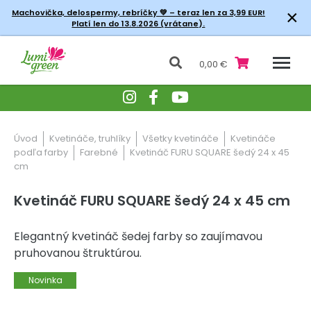
×
Machovička, delospermy, rebríčky
💚 – teraz len za 3,99 EUR!
Platí len do 13.8.2026 (vrátane).
0,00 €
Úvod
Kvetináče, truhlíky
Všetky kvetináče
Kvetináče
podľa farby
Farebné
Kvetináč FURU SQUARE šedý 24 x 45
cm
Kvetináč FURU SQUARE šedý 24 x 45 cm
Elegantný kvetináč šedej farby so zaujímavou
pruhovanou štruktúrou.
Novinka