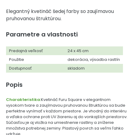
Elegantný kvetináč šedej farby so zaujímavou
pruhovanou štruktúrou.
Parametre a vlastnosti
Predajná veľkosť
24 x 45 cm
Použitie
dekorácia, výsadba rastlín
Dostupnosť
skladom
Popis
Charakteristika:
Kvetináč Furu Square v elegantnom
vysokom tvare a zaujímavou pruhovanou štruktúrou sa bude
perfektne vynímať v každom priestore. Je vhodný do interiéru
a vďaka ochrane proti UV žiareniu aj do vonkajších priestorov.
Súčasťou je aj vložka na umiestnenie rastliny a zníženie
množstva potrebnej zeminy. Plastový povrch sa veľmi ľahko
udržuje.