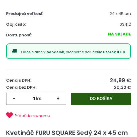
Predajná veľkosť
24 x 45 cm
Obj. čislo:
03412
NA SKLADE
Dostupnosť:
Odosielame
v pondelok
, predbežné doručenie
utorok 11.08.
24,99
€
Cena s DPH:
Cena bez DPH:
20,32 €
-
ks
+
DO KOŠÍKA
Pridať do zoznamu
Kvetináč FURU SQUARE šedý 24 x 45 cm