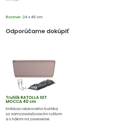
Rozmer:
24 x 45 cm
Odporúčame dokúpiť
Truhlík RATOLLA SET
MOCCA 40 cm
Imitácia ratanového truhlíka
so samozavlažovacím roštom
a s hákmi na zavesenie.