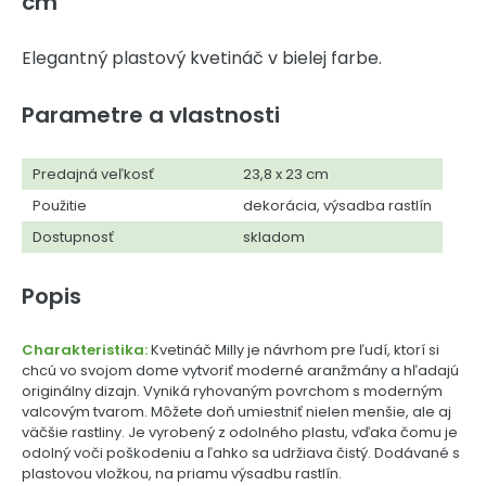
cm
Elegantný plastový kvetináč v bielej farbe.
Parametre a vlastnosti
Predajná veľkosť
23,8 x 23 cm
Použitie
dekorácia, výsadba rastlín
Dostupnosť
skladom
Popis
Charakteristika:
Kvetináč Milly je návrhom pre ľudí, ktorí si
chcú vo svojom dome vytvoriť moderné aranžmány a hľadajú
originálny dizajn. Vyniká ryhovaným povrchom s moderným
valcovým tvarom. Môžete doň umiestniť nielen menšie, ale aj
väčšie rastliny. Je vyrobený z odolného plastu, vďaka čomu je
odolný voči poškodeniu a ľahko sa udržiava čistý. Dodávané s
plastovou vložkou, na priamu výsadbu rastlín.