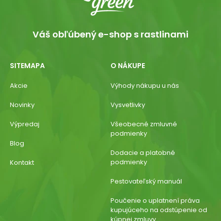
Váš obľúbený e-shop s rastlinami
SITEMAPA
O NÁKUPE
Akcie
Výhody nákupu u nás
Novinky
Vysvetlivky
Výpredaj
Všeobecné zmluvné
podmienky
Blog
Dodacie a platobné
podmienky
Kontakt
Pestovateľský manuál
Poučenie o uplatnení práva
kupujúceho na odstúpenie od
kúpnej zmluvy