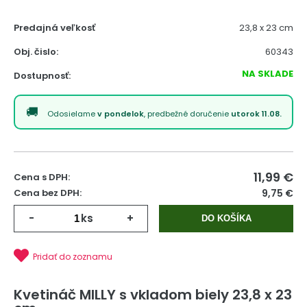
Predajná veľkosť
23,8 x 23 cm
Obj. čislo:
60343
NA SKLADE
Dostupnosť:
Odosielame
v pondelok
, predbežné doručenie
utorok 11.08.
11,99
€
Cena s DPH:
Cena bez DPH:
9,75 €
-
ks
+
DO KOŠÍKA
Pridať do zoznamu
Kvetináč MILLY s vkladom biely 23,8 x 23