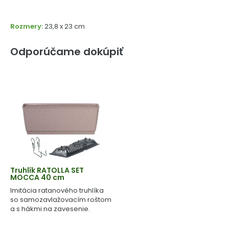
Rozmery:
23,8 x 23 cm
Odporúčame dokúpiť
Truhlík RATOLLA SET
MOCCA 40 cm
Imitácia ratanového truhlíka
so samozavlažovacím roštom
a s hákmi na zavesenie.