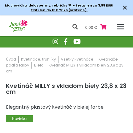
×
Machovička, delospermy, rebríčky
💚 – teraz len za 3,99 EUR!
Platí len do 13.8.2026 (vrátane).
0,00 €
Úvod
Kvetináče, truhlíky
Všetky kvetináče
Kvetináče
podľa farby
Biela
Kvetináč MILLY s vkladom biely 23,8 x 23
cm
Kvetináč MILLY s vkladom biely 23,8 x 23
cm
Elegantný plastový kvetináč v bielej farbe.
Novinka