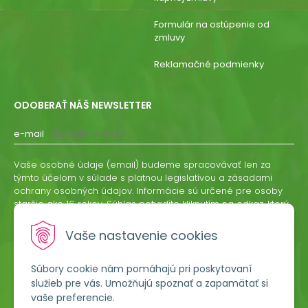
Formulár na ostúpenie od
zmluvy
Reklamačné podmienky
ODOBERAŤ NÁŠ NEWSLETTER
e-mail
Vaše osobné údaje (email) budeme spracovávať len za
týmto účelom v súlade s platnou legislatívou a zásadami
ochrany osobných údajov. Informácie sú určené pre osoby
staršie ako 16 rokov. Súhlas potvrdíte kliknutím na odkaz, ktorý
vám pošleme na váš email. Súhlas môžete kedykoľvek
odvolať písomne, emailom alebo kliknutím na odkaz z
Vaše nastavenie cookies
ktoréhokoľvek informačného emailu.
Súbory cookie nám pomáhajú pri poskytovaní
ODOBERAŤ
služieb pre vás. Umožňujú spoznať a zapamätať si
vaše preferencie.