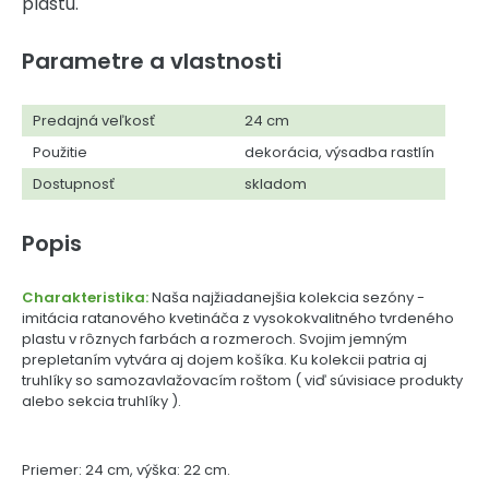
plastu.
Parametre a vlastnosti
Predajná veľkosť
24 cm
Použitie
dekorácia, výsadba rastlín
Dostupnosť
skladom
Popis
Charakteristika:
Naša najžiadanejšia kolekcia sezóny -
imitácia ratanového kvetináča z vysokokvalitného tvrdeného
plastu v rôznych farbách a rozmeroch. Svojim jemným
prepletaním vytvára aj dojem košíka. Ku kolekcii patria aj
truhlíky so samozavlažovacím roštom ( viď súvisiace produkty
alebo sekcia truhlíky ).
Priemer: 24 cm, výška: 22 cm.