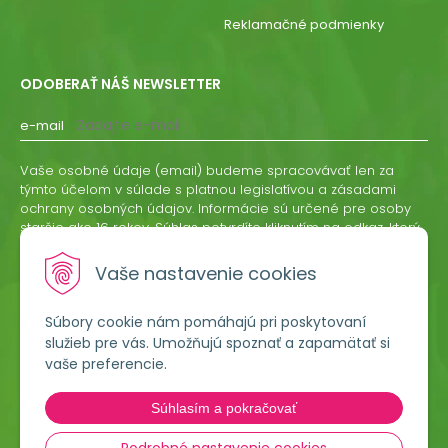
Reklamačné podmienky
ODOBERAŤ NÁŠ NEWSLETTER
e-mail
Vaše osobné údaje (email) budeme spracovávať len za
týmto účelom v súlade s platnou legislatívou a zásadami
ochrany osobných údajov. Informácie sú určené pre osoby
staršie ako 16 rokov. Súhlas potvrdíte kliknutím na odkaz, ktorý
vám pošleme na váš email. Súhlas môžete kedykoľvek
odvolať písomne, emailom alebo kliknutím na odkaz z
Vaše nastavenie cookies
ktoréhokoľvek informačného emailu.
Súbory cookie nám pomáhajú pri poskytovaní
ODOBERAŤ
služieb pre vás. Umožňujú spoznať a zapamätať si
vaše preferencie.
Lumigreen, s.r.o.
Súhlasím a pokračovať
Hradská 535
966 54 Tekovské Nemce