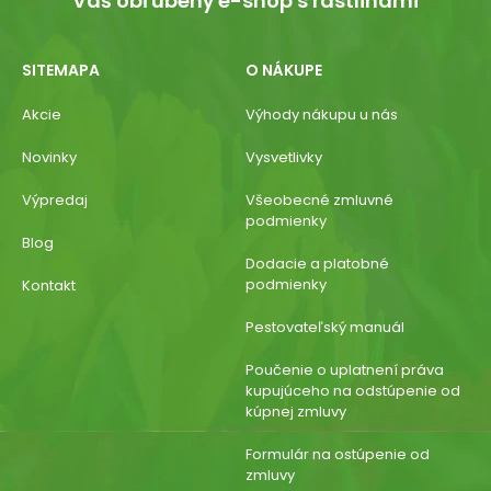
Váš obľúbený e-shop s rastlinami
SITEMAPA
O NÁKUPE
Akcie
Výhody nákupu u nás
Novinky
Vysvetlivky
Výpredaj
Všeobecné zmluvné
podmienky
Blog
Dodacie a platobné
podmienky
Kontakt
Pestovateľský manuál
Poučenie o uplatnení práva
kupujúceho na odstúpenie od
kúpnej zmluvy
Formulár na ostúpenie od
zmluvy