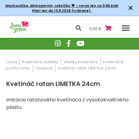
×
Machovička, delospermy, rebríčky
💚 – teraz len za 3,99 EUR!
Platí len do 13.8.2026 (vrátane).
0,00 €
Úvod
Kvetináče, truhlíky
Všetky kvetináče
Kvetináče
podľa farby
Farebné
Kvetináč ratan LIMETKA 24cm
Kvetináč ratan LIMETKA 24cm
Imitácia ratanového kvetináča z vysokokvalitného
plastu.