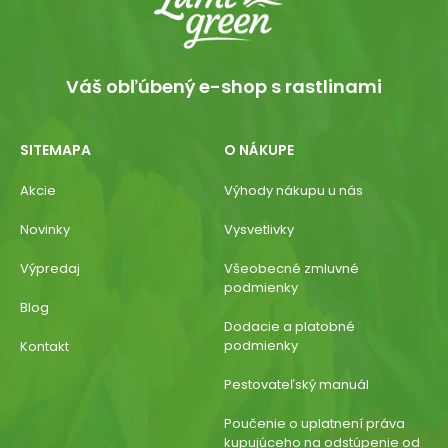
Váš obľúbený e-shop s rastlinami
SITEMAPA
O NÁKUPE
Akcie
Výhody nákupu u nás
Novinky
Vysvetlivky
Výpredaj
Všeobecné zmluvné
podmienky
Blog
Dodacie a platobné
podmienky
Kontakt
Pestovateľský manuál
Poučenie o uplatnení práva
kupujúceho na odstúpenie od