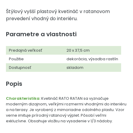
Štýlový vyšší plastový kvetináč v ratanovom
prevedení vhodný do interiéru.
Parametre a vlastnosti
Predajná veľkosť
20 x 37,5 cm
Použitie
dekorácia, výsadba rastlín
Dostupnosť
skladom
Popis
Charakteristika:
Kvetináč RATO RATAN sa vyznačuje
moderným dizajnom, veľkými rozmermi vhodnými do interiéru
a na terasy. Je vyrobený z mimoriadne odolného plastu. Vzor
verne imituje prírodný ratanový výplet. Pôsobí veľmi
exkluzívne. Obsahuje vložku na vysadenie v 1/3 nádoby.