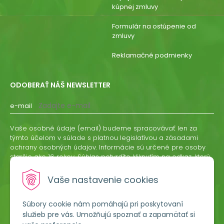
kúpnej zmluvy
Formulár na ostúpenie od
zmluvy
Reklamačné podmienky
ODOBERAŤ NÁŠ NEWSLETTER
e-mail
Vaše osobné údaje (email) budeme spracovávať len za
týmto účelom v súlade s platnou legislatívou a zásadami
ochrany osobných údajov. Informácie sú určené pre osoby
staršie ako 16 rokov. Súhlas potvrdíte kliknutím na odkaz, ktorý
vám pošleme na váš email. Súhlas môžete kedykoľvek
odvolať písomne, emailom alebo kliknutím na odkaz z
Vaše nastavenie cookies
ktoréhokoľvek informačného emailu.
Súbory cookie nám pomáhajú pri poskytovaní
ODOBERAŤ
služieb pre vás. Umožňujú spoznať a zapamätať si