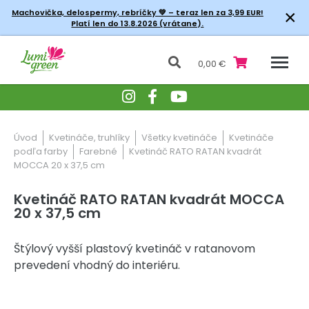
×
Machovička, delospermy, rebríčky
💚 – teraz len za 3,99 EUR!
Platí len do 13.8.2026 (vrátane).
0,00 €
Úvod
Kvetináče, truhlíky
Všetky kvetináče
Kvetináče
podľa farby
Farebné
Kvetináč RATO RATAN kvadrát
MOCCA 20 x 37,5 cm
Kvetináč RATO RATAN kvadrát MOCCA
20 x 37,5 cm
Štýlový vyšší plastový kvetináč v ratanovom
prevedení vhodný do interiéru.