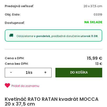
Predajná veľkosť
20 x 37,5 cm
Obj. čislo:
03319
NA SKLADE
Dostupnosť:
Odosielame
v pondelok
, predbežné doručenie
utorok 11.08.
15,99
€
Cena s DPH:
Cena bez DPH:
13 €
-
ks
+
DO KOŠÍKA
Pridať do zoznamu
Kvetináč RATO RATAN kvadrát MOCCA
20 x 37,5 cm