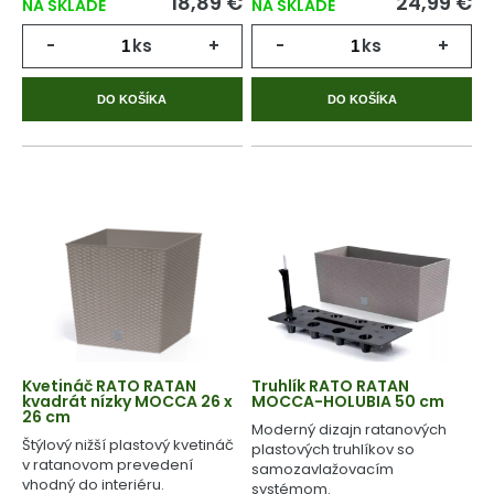
18,89 €
24,99 €
NA SKLADE
NA SKLADE
-
ks
+
-
ks
+
DO KOŠÍKA
DO KOŠÍKA
Kvetináč RATO RATAN
Truhlík RATO RATAN
kvadrát nízky MOCCA 26 x
MOCCA-HOLUBIA 50 cm
26 cm
Moderný dizajn ratanových
Štýlový nižší plastový kvetináč
plastových truhlíkov so
v ratanovom prevedení
samozavlažovacím
vhodný do interiéru.
systémom.