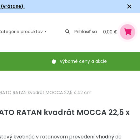
×
6 (vrátane).
Kategórie
produktov
Prihlásiť sa
0,00 €
Výborné ceny a akcie
 RATO RATAN kvadrát MOCCA 22,5 x 42 cm
RATO RATAN kvadrát MOCCA 22,5 x
astový kvetináč v ratanovom prevedení vhodný do