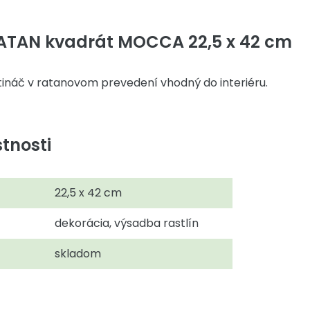
ATAN kvadrát MOCCA 22,5 x 42 cm
etináč v ratanovom prevedení vhodný do interiéru.
tnosti
22,5 x 42 cm
dekorácia, výsadba rastlín
skladom