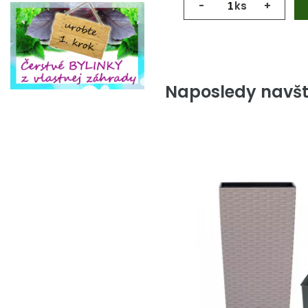
-
ks
+
Naposledy navšt