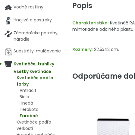
Popis
Vodné rastliny
Hnojivá a postreky
Charakteristika:
Kvetináč RA
mimoriadne odolného plastu. V
Záhradnícke potreby,
náradie
Rozmery:
22,5x42 cm.
Substráty, mulčovanie
Kvetináče, truhlíky
Všetky kvetináče
Odporúčame dok
Kvetináče podľa
farby
Antracit
Biela
Hnedá
Terakota
Farebné
Kvetináče podľa
veľkosti
Hranaté kvetináče