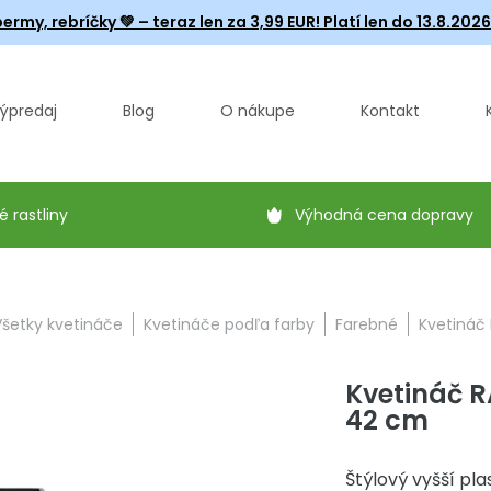
ermy, rebríčky
💚 – teraz len za 3,99 EUR! Platí len do 13.8.202
ýpredaj
Blog
O nákupe
Kontakt
é rastliny
Výhodná cena dopravy
Všetky kvetináče
Kvetináče podľa farby
Farebné
Kvetináč
Kvetináč 
42 cm
Štýlový vyšší pl