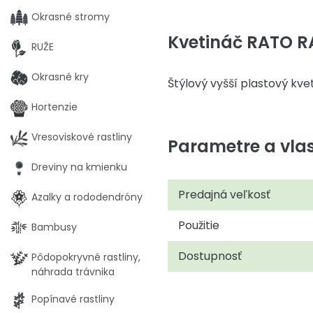
Okrasné stromy
Kvetináč RATO R
RUŽE
Okrasné kry
Štýlový vyšší plastový kv
Hortenzie
Vresoviskové rastliny
Parametre a vlas
Dreviny na kmienku
Predajná veľkosť
Azalky a rododendróny
Použitie
Bambusy
Dostupnosť
Pôdopokryvné rastliny,
náhrada trávnika
Popínavé rastliny