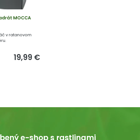
vadrát MOCCA
ináč v ratanovom
ru.
19,99 €
bený e-shop s rastlinami