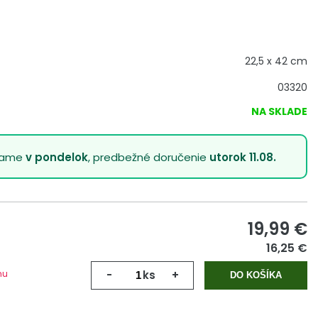
22,5 x 42 cm
03320
NA SKLADE
lame
v pondelok
, predbežné doručenie
utorok 11.08.
19,99
€
16,25 €
mu
-
ks
+
DO KOŠÍKA