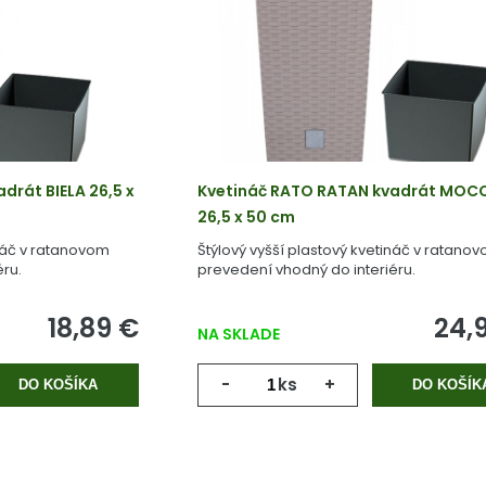
drát BIELA 26,5 x
Kvetináč RATO RATAN kvadrát MOC
26,5 x 50 cm
ináč v ratanovom
Štýlový vyšší plastový kvetináč v ratano
ru.
prevedení vhodný do interiéru.
18,89 €
24,
NA SKLADE
-
ks
+
DO KOŠÍKA
DO KOŠÍK