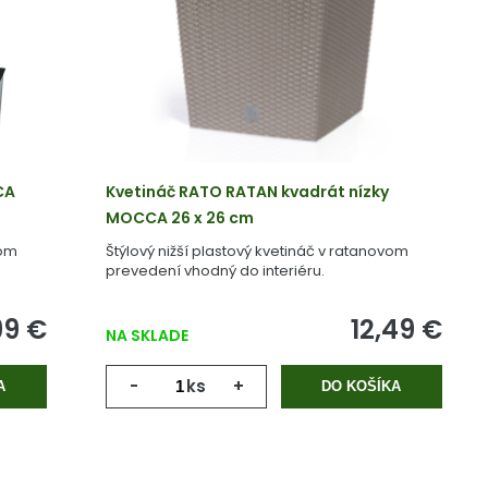
CA
Kvetináč RATO RATAN kvadrát nízky
MOCCA 26 x 26 cm
vom
Štýlový nižší plastový kvetináč v ratanovom
prevedení vhodný do interiéru.
99 €
12,49 €
NA SKLADE
-
ks
+
A
DO KOŠÍKA