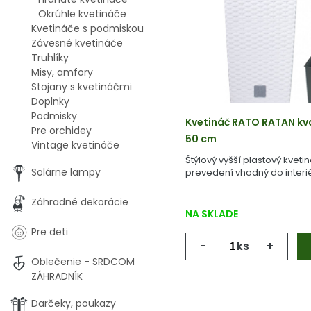
Okrúhle kvetináče
Kvetináče s podmiskou
Závesné kvetináče
Truhlíky
Misy, amfory
Stojany s kvetináčmi
Doplnky
Podmisky
Kvetináč RATO RATAN kva
Pre orchidey
50 cm
Vintage kvetináče
Štýlový vyšší plastový kvet
Solárne lampy
prevedení vhodný do interié
Záhradné dekorácie
NA SKLADE
Pre deti
-
ks
+
Oblečenie - SRDCOM
ZÁHRADNÍK
Darčeky, poukazy