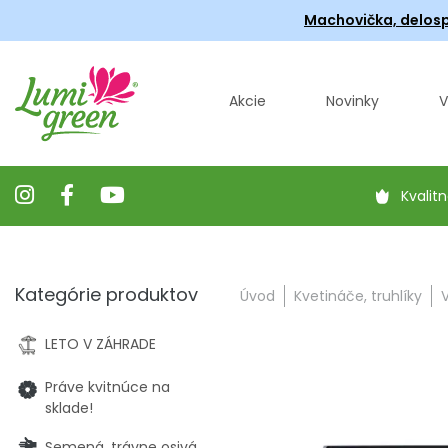
Machovička, delosp
Akcie
Novinky
V
Kvalitn
Kategórie produktov
Úvod
Kvetináče, truhlíky
LETO V ZÁHRADE
Práve kvitnúce na
sklade!
Semená, trávne osivá