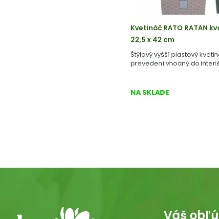
Kvetináč RATO RATAN k
22,5 x 42 cm
Štýlový vyšší plastový kvet
prevedení vhodný do interié
NA SKLADE
Váš obľú