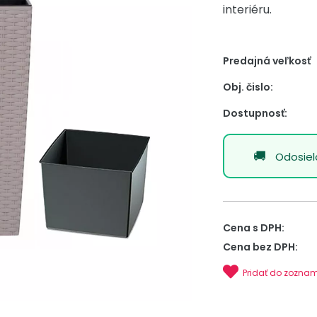
interiéru.
Predajná veľkosť
Obj. čislo:
Dostupnosť:
Odosie
Cena s DPH:
Cena bez DPH:
Pridať do zozna