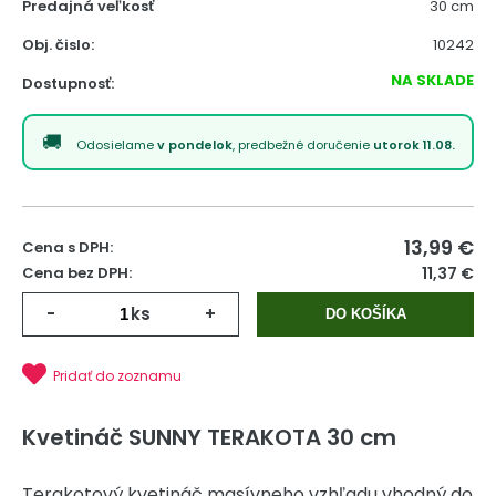
Predajná veľkosť
30 cm
Obj. čislo:
10242
NA SKLADE
Dostupnosť:
Odosielame
v pondelok
, predbežné doručenie
utorok 11.08.
13,99
€
Cena s DPH:
Cena bez DPH:
11,37 €
-
ks
+
DO KOŠÍKA
Pridať do zoznamu
Kvetináč SUNNY TERAKOTA 30 cm
Terakotový kvetináč masívneho vzhľadu vhodný do