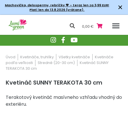
×
Machovička, delospermy, rebríčky
💚 – teraz len za 3,99 EUR!
Platí len do 13.8.2026 (vrátane).
0,00 €
Úvod
Kvetináče, truhlíky
Všetky kvetináče
Kvetináče
podľa veľkosti
Stredné (20-30 cm)
Kvetináč SUNNY
TERAKOTA 30 cm
Kvetináč SUNNY TERAKOTA 30 cm
Terakotový kvetináč masívneho vzhľadu vhodný do
exteriéru.