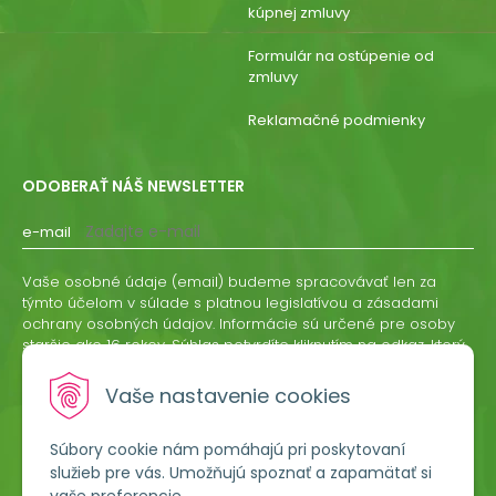
kúpnej zmluvy
Formulár na ostúpenie od
zmluvy
Reklamačné podmienky
ODOBERAŤ NÁŠ NEWSLETTER
e-mail
Vaše osobné údaje (email) budeme spracovávať len za
týmto účelom v súlade s platnou legislatívou a zásadami
ochrany osobných údajov. Informácie sú určené pre osoby
staršie ako 16 rokov. Súhlas potvrdíte kliknutím na odkaz, ktorý
vám pošleme na váš email. Súhlas môžete kedykoľvek
odvolať písomne, emailom alebo kliknutím na odkaz z
Vaše nastavenie cookies
ktoréhokoľvek informačného emailu.
Súbory cookie nám pomáhajú pri poskytovaní
ODOBERAŤ
služieb pre vás. Umožňujú spoznať a zapamätať si