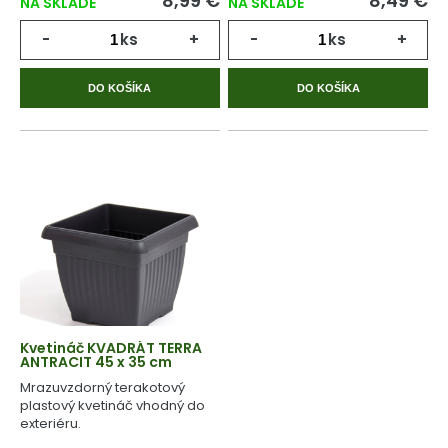
8,99 €
8,49 €
NA SKLADE
NA SKLADE
-
ks
+
-
ks
+
DO KOŠÍKA
DO KOŠÍKA
Kvetináč KVADRÁT TERRA
ANTRACIT 45 x 35 cm
Mrazuvzdorný terakotový
plastový kvetináč vhodný do
exteriéru.