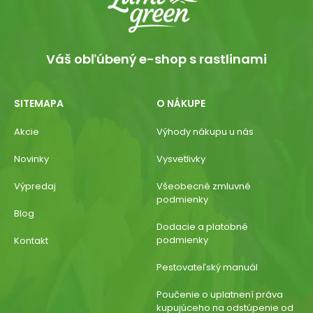
Váš obľúbený e-shop s rastlinami
SITEMAPA
O NÁKUPE
Akcie
Výhody nákupu u nás
Novinky
Vysvetlivky
Výpredaj
Všeobecné zmluvné
podmienky
Blog
Dodacie a platobné
podmienky
Kontakt
Pestovateľský manuál
Poučenie o uplatnení práva
kupujúceho na odstúpenie od