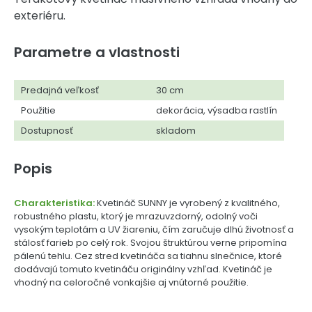
exteriéru.
Parametre a vlastnosti
Predajná veľkosť
30 cm
Použitie
dekorácia, výsadba rastlín
Dostupnosť
skladom
Popis
Charakteristika:
Kvetináč SUNNY je vyrobený z kvalitného,
robustného plastu, ktorý je mrazuvzdorný, odolný voči
vysokým teplotám a UV žiareniu, čím zaručuje dlhú životnosť a
stálosť farieb po celý rok. Svojou štruktúrou verne pripomína
pálenú tehlu. Cez stred kvetináča sa tiahnu slnečnice, ktoré
dodávajú tomuto kvetináču originálny vzhľad. Kvetináč je
vhodný na celoročné vonkajšie aj vnútorné použitie.