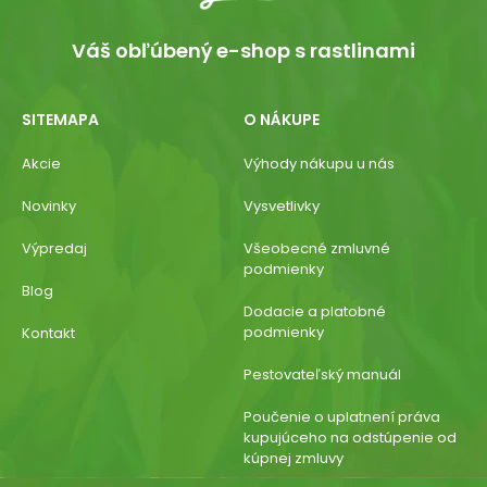
Váš obľúbený e-shop s rastlinami
SITEMAPA
O NÁKUPE
Akcie
Výhody nákupu u nás
Novinky
Vysvetlivky
Výpredaj
Všeobecné zmluvné
podmienky
Blog
Dodacie a platobné
podmienky
Kontakt
Pestovateľský manuál
Poučenie o uplatnení práva
kupujúceho na odstúpenie od
kúpnej zmluvy