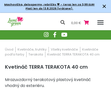
×
Machovička, delospermy, rebríčky
💚 – teraz len za 3,99 EUR!
Platí len do 13.8.2026 (vrátane).
0,00 €
Úvod
Kvetináče, truhlíky
Všetky kvetináče
Kvetináče
podľa farby
Terakota
Kvetináč TERRA TERAKOTA 40 cm
Kvetináč TERRA TERAKOTA 40 cm
Mrazuvzdorný terakotový plastový kvetináč
vhodný do exteriéru.