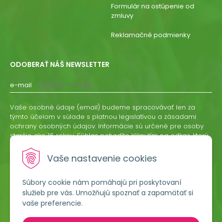
Formulár na ostúpenie od
zmluvy
Reklamačné podmienky
ODOBERAŤ NÁŠ NEWSLETTER
e-mail
Vaše osobné údaje (email) budeme spracovávať len za
týmto účelom v súlade s platnou legislatívou a zásadami
ochrany osobných údajov. Informácie sú určené pre osoby
staršie ako 16 rokov. Súhlas potvrdíte kliknutím na odkaz, ktorý
vám pošleme na váš email. Súhlas môžete kedykoľvek
odvolať písomne, emailom alebo kliknutím na odkaz z
Vaše nastavenie cookies
ktoréhokoľvek informačného emailu.
Súbory cookie nám pomáhajú pri poskytovaní
ODOBERAŤ
služieb pre vás. Umožňujú spoznať a zapamätať si
vaše preferencie.