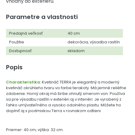
vhodný do exteriéru.
Parametre a vlastnosti
Predajná veľkosť
40 cm
Použitie
dekorácia, výsadba rastlín
Dostupnosť
skladom
Popis
Charakteristika:
Kvetináč TERRA je elegantný a moderný
kvetináč okrúhleho tvaru vo farbe terakoty. Má jemné reliéfne
zdobenie. Horný okraj má širšie ohnutý smerom von. Používa
sa pre výsadbu rastlín v exteriéri aj v interiéri. Je vyrobený z
ľahko umývateľného a vysoko odolného plastu. Môžete ho
doplniť aj s podmiskou Terra v rovnakom odtieni.
Priemer: 40 cm, výška: 32 cm.