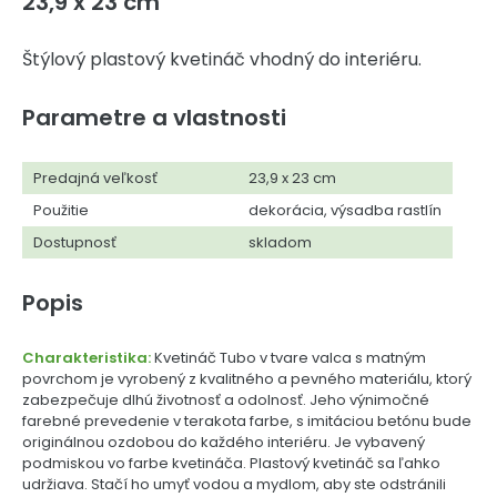
23,9 x 23 cm
Štýlový plastový kvetináč vhodný do interiéru.
Parametre a vlastnosti
Predajná veľkosť
23,9 x 23 cm
Použitie
dekorácia, výsadba rastlín
Dostupnosť
skladom
Popis
Charakteristika:
Kvetináč Tubo v tvare valca s matným
povrchom je vyrobený z kvalitného a pevného materiálu, ktorý
zabezpečuje dlhú životnosť a odolnosť. Jeho výnimočné
farebné prevedenie v terakota farbe, s imitáciou betónu bude
originálnou ozdobou do každého interiéru. Je vybavený
podmiskou vo farbe kvetináča. Plastový kvetináč sa ľahko
udržiava. Stačí ho umyť vodou a mydlom, aby ste odstránili