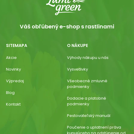
Váš obľúbený e-shop s rastlinami
SITEMAPA
O NÁKUPE
Akcie
Výhody nákupu u nás
Novinky
Vysvetlivky
Výpredaj
Všeobecné zmluvné
podmienky
Blog
Dodacie a platobné
podmienky
Kontakt
Pestovateľský manuál
Poučenie o uplatnení práva
kupujúceho na odstúpenie od