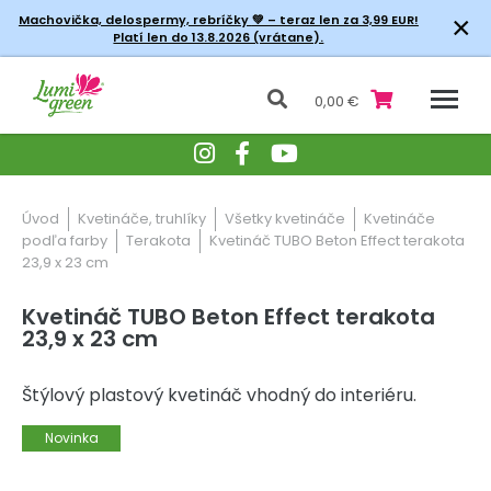
×
Machovička, delospermy, rebríčky
💚 – teraz len za 3,99 EUR!
Platí len do 13.8.2026 (vrátane).
0,00 €
Úvod
Kvetináče, truhlíky
Všetky kvetináče
Kvetináče
podľa farby
Terakota
Kvetináč TUBO Beton Effect terakota
23,9 x 23 cm
Kvetináč TUBO Beton Effect terakota
23,9 x 23 cm
Štýlový plastový kvetináč vhodný do interiéru.
Novinka