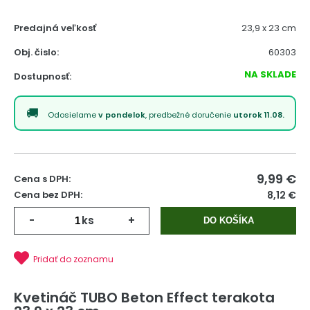
Predajná veľkosť
23,9 x 23 cm
Obj. čislo:
60303
NA SKLADE
Dostupnosť:
Odosielame
v pondelok
, predbežné doručenie
utorok 11.08.
9,99
€
Cena s DPH:
Cena bez DPH:
8,12 €
-
ks
+
DO KOŠÍKA
Pridať do zoznamu
Kvetináč TUBO Beton Effect terakota