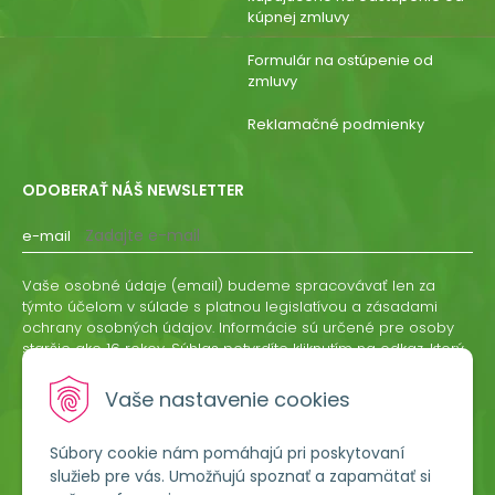
kúpnej zmluvy
Formulár na ostúpenie od
zmluvy
Reklamačné podmienky
ODOBERAŤ NÁŠ NEWSLETTER
e-mail
Vaše osobné údaje (email) budeme spracovávať len za
týmto účelom v súlade s platnou legislatívou a zásadami
ochrany osobných údajov. Informácie sú určené pre osoby
staršie ako 16 rokov. Súhlas potvrdíte kliknutím na odkaz, ktorý
vám pošleme na váš email. Súhlas môžete kedykoľvek
odvolať písomne, emailom alebo kliknutím na odkaz z
Vaše nastavenie cookies
ktoréhokoľvek informačného emailu.
Súbory cookie nám pomáhajú pri poskytovaní
ODOBERAŤ
služieb pre vás. Umožňujú spoznať a zapamätať si