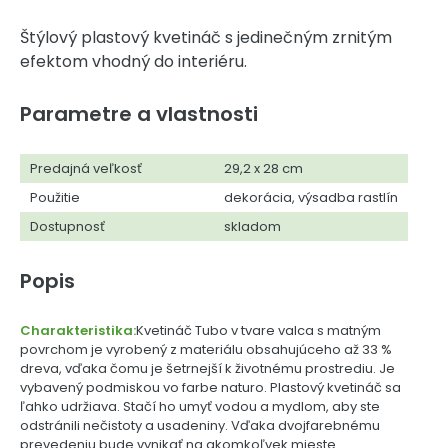
Štýlový plastový kvetináč s jedinečným zrnitým
efektom vhodný do interiéru.
Parametre a vlastnosti
Predajná veľkosť
29,2 x 28 cm
Použitie
dekorácia, výsadba rastlín
Dostupnosť
skladom
Popis
Charakteristika:
Kvetináč Tubo v tvare valca s matným
povrchom je vyrobený z materiálu obsahujúceho až 33 %
dreva, vďaka čomu je šetrnejší k životnému prostrediu. Je
vybavený podmiskou vo farbe naturo. Plastový kvetináč sa
ľahko udržiava. Stačí ho umyť vodou a mydlom, aby ste
odstránili nečistoty a usadeniny. Vďaka dvojfarebnému
prevedeniu bude vynikať na akomkoľvek mieste.