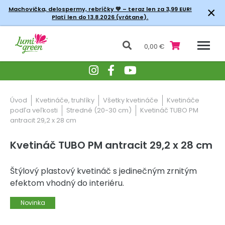
×
Machovička, delospermy, rebríčky
💚 – teraz len za 3,99 EUR!
Platí len do 13.8.2026 (vrátane).
0,00 €
Úvod
Kvetináče, truhlíky
Všetky kvetináče
Kvetináče
podľa veľkosti
Stredné (20-30 cm)
Kvetináč TUBO PM
antracit 29,2 x 28 cm
Kvetináč TUBO PM antracit 29,2 x 28 cm
Štýlový plastový kvetináč s jedinečným zrnitým
efektom vhodný do interiéru.
Novinka