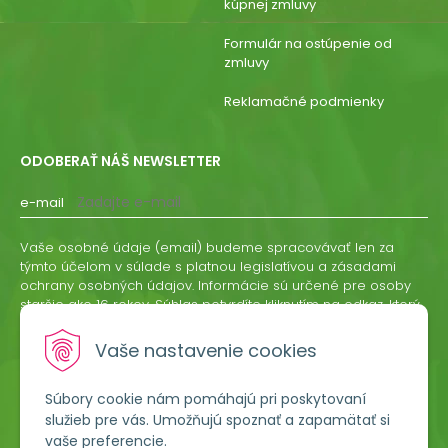
kúpnej zmluvy
Formulár na ostúpenie od
zmluvy
Reklamačné podmienky
ODOBERAŤ NÁŠ NEWSLETTER
e-mail
Vaše osobné údaje (email) budeme spracovávať len za
týmto účelom v súlade s platnou legislatívou a zásadami
ochrany osobných údajov. Informácie sú určené pre osoby
staršie ako 16 rokov. Súhlas potvrdíte kliknutím na odkaz, ktorý
vám pošleme na váš email. Súhlas môžete kedykoľvek
odvolať písomne, emailom alebo kliknutím na odkaz z
Vaše nastavenie cookies
ktoréhokoľvek informačného emailu.
Súbory cookie nám pomáhajú pri poskytovaní
ODOBERAŤ
služieb pre vás. Umožňujú spoznať a zapamätať si
vaše preferencie.