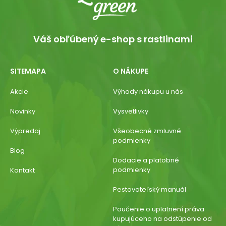
Váš obľúbený e-shop s rastlinami
SITEMAPA
O NÁKUPE
Akcie
Výhody nákupu u nás
Novinky
Vysvetlivky
Výpredaj
Všeobecné zmluvné
podmienky
Blog
Dodacie a platobné
podmienky
Kontakt
Pestovateľský manuál
Poučenie o uplatnení práva
kupujúceho na odstúpenie od