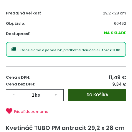
Predajná veľkosť
29,2 x 28 cm
Obj. čislo:
60492
NA SKLADE
Dostupnosť:
Odosielame
v pondelok
, predbežné doručenie
utorok 11.08.
11,49
€
Cena s DPH:
Cena bez DPH:
9,34 €
-
ks
+
DO KOŠÍKA
Pridať do zoznamu
Kvetináč TUBO PM antracit 29,2 x 28 cm