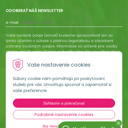
ODOBERAŤ NÁŠ NEWSLETTER
e-mail
Vaše osobné údaje (email) budeme spracovávať len za
týmto účelom v súlade s platnou legislatívou a zásadami
ochrany osobných údajov. Informácie sú určené pre osoby
staršie ako 16 rokov. Súhlas potvrdíte kliknutím na odkaz, ktorý
vám pošleme na váš email. Súhlas môžete kedykoľvek
odvolať písomne, emailom alebo kliknutím na odkaz z
Vaše nastavenie cookies
ktoréhokoľvek informačného emailu.
Súbory cookie nám pomáhajú pri poskytovaní
ODOBERAŤ
služieb pre vás. Umožňujú spoznať a zapamätať si
vaše preferencie.
Lumigreen, s.r.o.
Súhlasím a pokračovať
Hradská 535
966 54 Tekovské Nemce
Podrobné nastavenie cookies
Iba nevyhnutné cookies
045 54 00 349