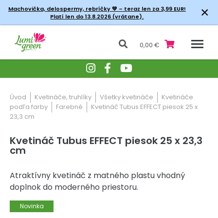
×
Machovička, delospermy, rebríčky
💚 – teraz len za 3,99 EUR!
Platí len do 13.8.2026 (vrátane).
0,00 €
Úvod
Kvetináče, truhlíky
Všetky kvetináče
Kvetináče
podľa farby
Farebné
Kvetináč Tubus EFFECT piesok 25 x
23,3 cm
Kvetináč Tubus EFFECT piesok 25 x 23,3
cm
Atraktívny kvetináč z matného plastu vhodný
doplnok do moderného priestoru.
Novinka