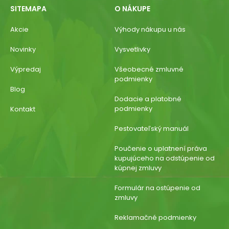
SITEMAPA
O NÁKUPE
Akcie
Výhody nákupu u nás
Novinky
Vysvetlivky
Výpredaj
Všeobecné zmluvné
podmienky
Blog
Dodacie a platobné
podmienky
Kontakt
Pestovateľský manuál
Poučenie o uplatnení práva
kupujúceho na odstúpenie od
kúpnej zmluvy
Formulár na ostúpenie od
zmluvy
Reklamačné podmienky