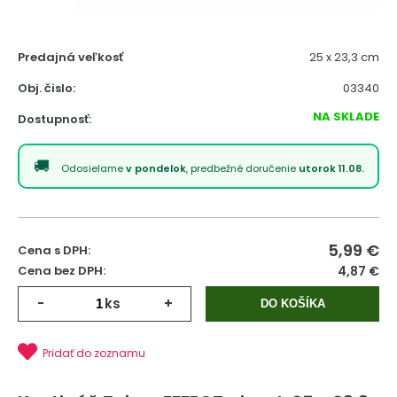
Predajná veľkosť
25 x 23,3 cm
Obj. čislo:
03340
NA SKLADE
Dostupnosť:
Odosielame
v pondelok
, predbežné doručenie
utorok 11.08.
5,99
€
Cena s DPH:
Cena bez DPH:
4,87 €
-
ks
+
DO KOŠÍKA
Pridať do zoznamu