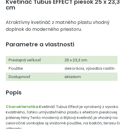
Kvetináč Tubus EFFECT piesok 25 x 23,3
cm
Atraktívny kvetináč z matného plastu vhodný
doplnok do moderného priestoru.
Parametre a vlastnosti
Predajná veľkosť
25 x 23,3 cm
Použitie
dekorácia, výsadba rastlín
Dostupnosť
skladom
Popis
Charakteristika:
Kvetináč Tubus Effect je vyrobený z vysoko
kvalitného, ľahko umývateľného plastu s efektom pieskovej
pálenej hliny.Tento moderný a štýlový kvetináč je vhodný na
celoročné vonkajšie aj vnútorné použitie, na balkón, terasu či
záhradu.