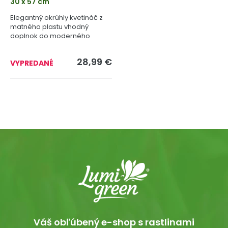
30 x 57 cm
Elegantný okrúhly kvetináč z
matného plastu vhodný
doplnok do moderného
priestoru.
28,99 €
VYPREDANÉ
Váš obľúbený e-shop s rastlinami