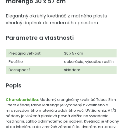
marengo 30 x 57 cm
Elegantný okrúhly kvetináč z matného plastu
vhodný doplnok do moderného priestoru.
Parametre a vlastnosti
Predajná veľkosť
30 x 57 cm
Použitie
dekarácia, výsadba rastlín
Dostupnosť
skladom
Popis
Charakteristika:
Moderný a originálny kvetináč Tubus Slim
Effect v šedej farbe Marenga je vyrobený z kvalitného a
mrazuvzdorného materiálu odolného voči UV žiareniu. V 1/3
nádoby je vložená plastová pevná vložka na vysadenie
rastlinami. Ľahko odnímateľná pri sadení. Kvetináč je vhodný
aj do interiéru a do zimných záhrad či ku dverám, na terasy,