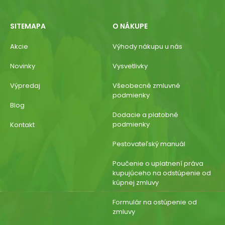
SITEMAPA
O NÁKUPE
Akcie
Výhody nákupu u nás
Novinky
Vysvetlivky
Výpredaj
Všeobecné zmluvné
podmienky
Blog
Dodacie a platobné
podmienky
Kontakt
Pestovateľský manuál
Poučenie o uplatnení práva
kupujúceho na odstúpenie od
kúpnej zmluvy
Formulár na ostúpenie od
zmluvy