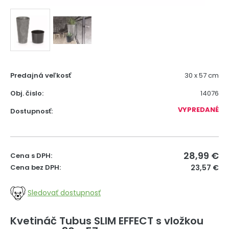
Predajná veľkosť
30 x 57 cm
Obj. čislo:
14076
VYPREDANÉ
Dostupnosť:
28,99
€
Cena s DPH:
Cena bez DPH:
23,57 €
Sledovať dostupnosť
Kvetináč Tubus SLIM EFFECT s vložkou