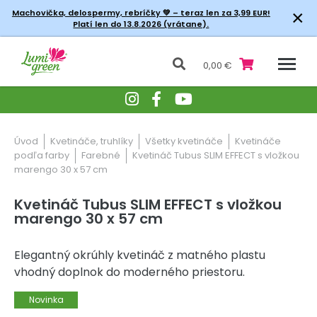
×
Machovička, delospermy, rebríčky
💚 – teraz len za 3,99 EUR!
Platí len do 13.8.2026 (vrátane).
0,00 €
Úvod
Kvetináče, truhlíky
Všetky kvetináče
Kvetináče
podľa farby
Farebné
Kvetináč Tubus SLIM EFFECT s vložkou
marengo 30 x 57 cm
Kvetináč Tubus SLIM EFFECT s vložkou
marengo 30 x 57 cm
Elegantný okrúhly kvetináč z matného plastu
vhodný doplnok do moderného priestoru.
Novinka