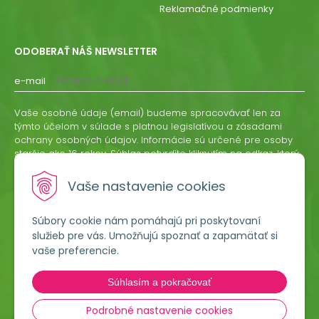
Reklamačné podmienky
ODOBERAŤ NÁŠ NEWSLETTER
e-mail
Vaše osobné údaje (email) budeme spracovávať len za
týmto účelom v súlade s platnou legislatívou a zásadami
ochrany osobných údajov. Informácie sú určené pre osoby
staršie ako 16 rokov. Súhlas potvrdíte kliknutím na odkaz, ktorý
vám pošleme na váš email. Súhlas môžete kedykoľvek
odvolať písomne, emailom alebo kliknutím na odkaz z
Vaše nastavenie cookies
ktoréhokoľvek informačného emailu.
Súbory cookie nám pomáhajú pri poskytovaní
ODOBERAŤ
služieb pre vás. Umožňujú spoznať a zapamätať si
vaše preferencie.
Lumigreen, s.r.o.
Súhlasím a pokračovať
Hradská 535
966 54 Tekovské Nemce
Podrobné nastavenie cookies