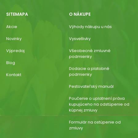
SITEMAPA
O NÁKUPE
Akcie
Výhody nákupu u nás
Novinky
Vysvetlivky
Výpredaj
Všeobecné zmluvné
podmienky
Blog
Dodacie a platobné
podmienky
Kontakt
Pestovateľský manuál
Poučenie o uplatnení práva
kupujúceho na odstúpenie od
kúpnej zmluvy
Formulár na ostúpenie od
zmluvy