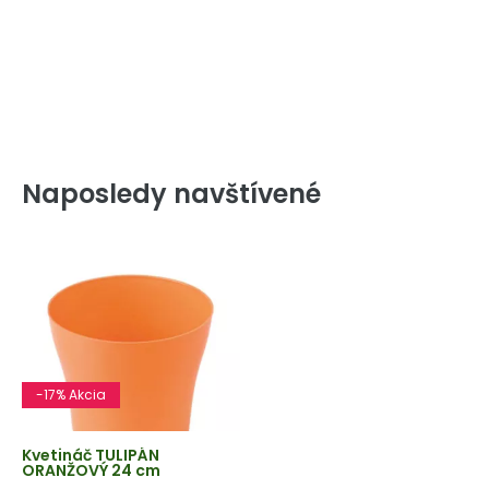
Naposledy navštívené
-17% Akcia
Kvetináč TULIPÁN
ORANŽOVÝ 24 cm