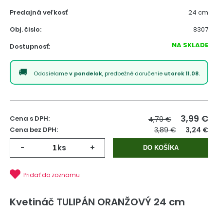
Predajná veľkosť
24 cm
Obj. čislo:
8307
NA SKLADE
Dostupnosť:
Odosielame
v pondelok
, predbežné doručenie
utorok 11.08.
3,99
€
Cena s DPH:
4,79 €
Cena bez DPH:
3,89 €
3,24 €
-
ks
+
DO KOŠÍKA
Pridať do zoznamu
Kvetináč TULIPÁN ORANŽOVÝ 24 cm