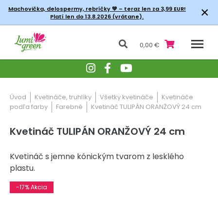
×
Machovička, delospermy, rebríčky
💚 – teraz len za 3,99 EUR!
Platí len do 13.8.2026 (vrátane).
0,00 €
Úvod
Kvetináče, truhlíky
Všetky kvetináče
Kvetináče
podľa farby
Farebné
Kvetináč TULIPÁN ORANŽOVÝ 24 cm
Kvetináč TULIPÁN ORANŽOVÝ 24 cm
Kvetináč s jemne kónickým tvarom z lesklého
plastu.
-17% Akcia