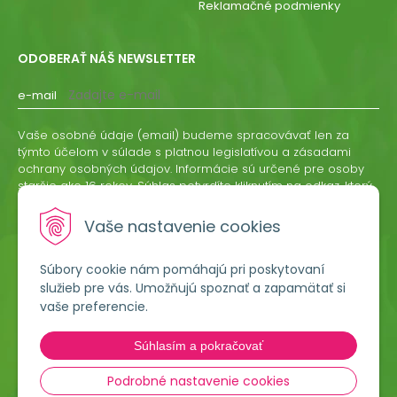
Reklamačné podmienky
ODOBERAŤ NÁŠ NEWSLETTER
e-mail
Vaše osobné údaje (email) budeme spracovávať len za
týmto účelom v súlade s platnou legislatívou a zásadami
ochrany osobných údajov. Informácie sú určené pre osoby
staršie ako 16 rokov. Súhlas potvrdíte kliknutím na odkaz, ktorý
vám pošleme na váš email. Súhlas môžete kedykoľvek
odvolať písomne, emailom alebo kliknutím na odkaz z
Vaše nastavenie cookies
ktoréhokoľvek informačného emailu.
Súbory cookie nám pomáhajú pri poskytovaní
ODOBERAŤ
služieb pre vás. Umožňujú spoznať a zapamätať si
vaše preferencie.
Lumigreen, s.r.o.
Súhlasím a pokračovať
Hradská 535
966 54 Tekovské Nemce
Podrobné nastavenie cookies