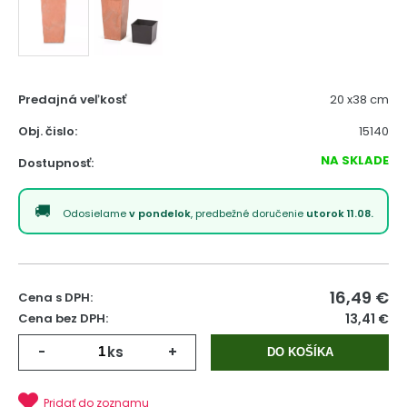
Predajná veľkosť
20 x38 cm
Obj. čislo:
15140
NA SKLADE
Dostupnosť:
Odosielame
v pondelok
, predbežné doručenie
utorok 11.08.
16,49
€
Cena s DPH:
Cena bez DPH:
13,41 €
-
ks
+
DO KOŠÍKA
Pridať do zoznamu