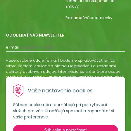
Formulár na ostúpenie od
zmluvy
Reklamačné podmienky
ODOBERAŤ NÁŠ NEWSLETTER
e-mail
Vaše osobné údaje (email) budeme spracovávať len za
týmto účelom v súlade s platnou legislatívou a zásadami
ochrany osobných údajov. Informácie sú určené pre osoby
staršie ako 16 rokov. Súhlas potvrdíte kliknutím na odkaz, ktorý
vám pošleme na váš email. Súhlas môžete kedykoľvek
odvolať písomne, emailom alebo kliknutím na odkaz z
Vaše nastavenie cookies
ktoréhokoľvek informačného emailu.
Súbory cookie nám pomáhajú pri poskytovaní
ODOBERAŤ
služieb pre vás. Umožňujú spoznať a zapamätať si
vaše preferencie.
Lumigreen, s.r.o.
Súhlasím a pokračovať