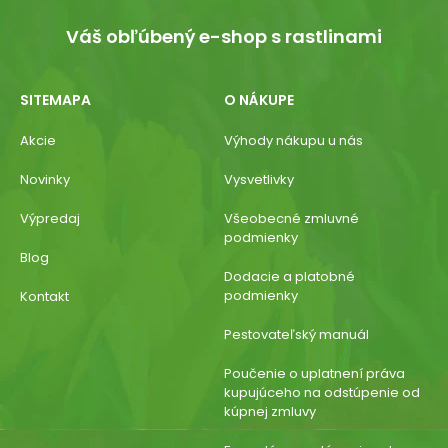
Váš obľúbený e-shop s rastlinami
SITEMAPA
O NÁKUPE
Akcie
Výhody nákupu u nás
Novinky
Vysvetlivky
Výpredaj
Všeobecné zmluvné
podmienky
Blog
Dodacie a platobné
podmienky
Kontakt
Pestovateľský manuál
Poučenie o uplatnení práva
kupujúceho na odstúpenie od
kúpnej zmluvy