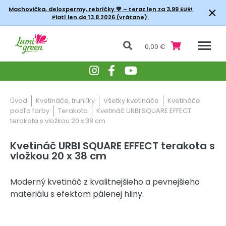
×
Machovička, delospermy, rebríčky
💚 – teraz len za 3,99 EUR!
Platí len do 13.8.2026 (vrátane).
0,00 €
Úvod
Kvetináče, truhlíky
Všetky kvetináče
Kvetináče
podľa farby
Terakota
Kvetináč URBI SQUARE EFFECT
terakota s vložkou 20 x 38 cm
Kvetináč URBI SQUARE EFFECT terakota s
vložkou 20 x 38 cm
Moderný kvetináč z kvalitnejšieho a pevnejšieho
materiálu s efektom pálenej hliny.