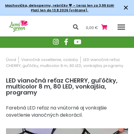
×
Machovička, delospermy, rebríčky
💚 – teraz len za 3,99 EUR!
Platí len do 13.8.2026 (vrátane).
0,00 €
Úvod
Vianočné osvetlenie, ozdoby
LED vianočná reťaz
CHERRY, guľôčky, multicolor 8 m, 80 LED, vonkajšia, programy
LED vianočná reťaz CHERRY, guľôčky,
multicolor 8 m, 80 LED, vonkajšia,
programy
Farebná LED reťaz na vnútorné aj vonkajšie
osvetlenie vianočných dekorácií.