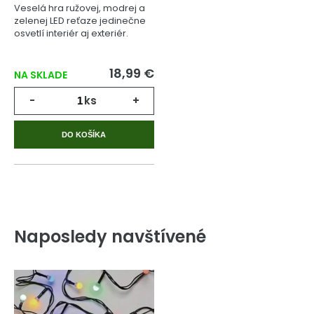
Veselá hra ružovej, modrej a
zelenej LED reťaze jedinečne
osvetlí interiér aj exteriér.
18,99 €
NA SKLADE
-
ks
+
DO KOŠÍKA
Naposledy navštívené