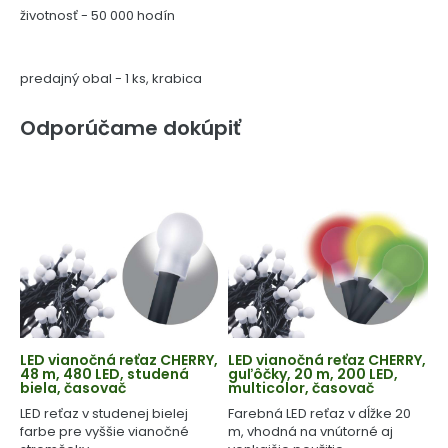
životnosť - 50 000 hodín
predajný obal - 1 ks, krabica
Odporúčame dokúpiť
LED vianočná reťaz CHERRY,
LED vianočná reťaz CHERRY,
48 m, 480 LED, studená
guľôčky, 20 m, 200 LED,
biela, časovač
multicolor, časovač
LED reťaz v studenej bielej
Farebná LED reťaz v dĺžke 20
farbe pre vyššie vianočné
m, vhodná na vnútorné aj