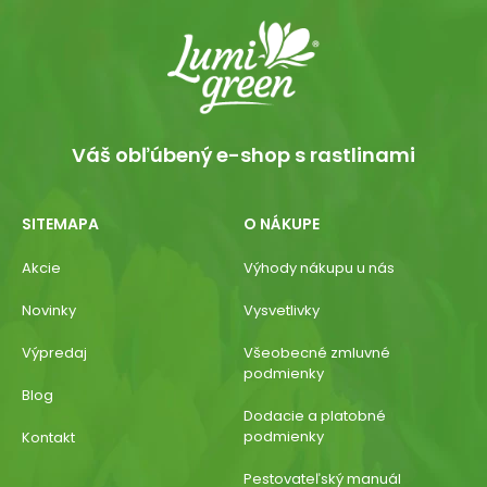
Váš obľúbený e-shop s rastlinami
SITEMAPA
O NÁKUPE
Akcie
Výhody nákupu u nás
Novinky
Vysvetlivky
Výpredaj
Všeobecné zmluvné
podmienky
Blog
Dodacie a platobné
podmienky
Kontakt
Pestovateľský manuál