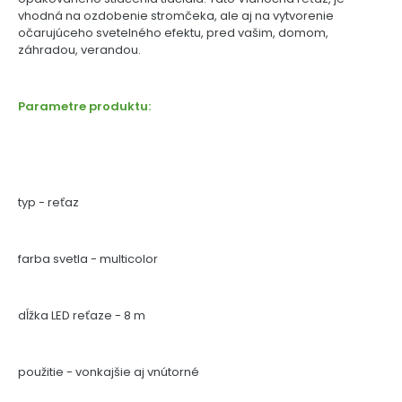
vhodná na ozdobenie stromčeka, ale aj na vytvorenie
očarujúceho svetelného efektu, pred vašim, domom,
záhradou, verandou.
Parametre produktu:
typ - reťaz
farba svetla - multicolor
dĺžka LED reťaze - 8 m
použitie - vonkajšie aj vnútorné