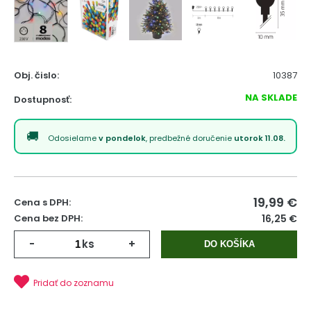
Obj. čislo:
10387
NA SKLADE
Dostupnosť:
Odosielame
v pondelok
, predbežné doručenie
utorok 11.08.
19,99
€
Cena s DPH:
Cena bez DPH:
16,25 €
-
ks
+
DO KOŠÍKA
Pridať do zoznamu