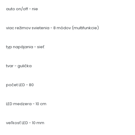
auto on/off - nie
viac režimov svietenia - 8 módov (multifunkcie)
typ napájania - sieť
tvar - gulička
počet LED - 80
LED medzera - 10 cm
veľkosť LED - 10 mm