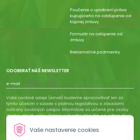
Poučenie o uplatnení práva
kupujúceho na odstúpenie od
kúpnej zmluvy
Formulár na ostúpenie od
zmluvy
Reklamačné podmienky
ODOBERAŤ NÁŠ NEWSLETTER
e-mail
Vaše osobné údaje (email) budeme spracovávať len za
týmto účelom v súlade s platnou legislatívou a zásadami
ochrany osobných údajov. Informácie sú určené pre osoby
staršie ako 16 rokov. Súhlas potvrdíte kliknutím na odkaz, ktorý
vám pošleme na váš email. Súhlas môžete kedykoľvek
odvolať písomne, emailom alebo kliknutím na odkaz z
Vaše nastavenie cookies
ktoréhokoľvek informačného emailu.