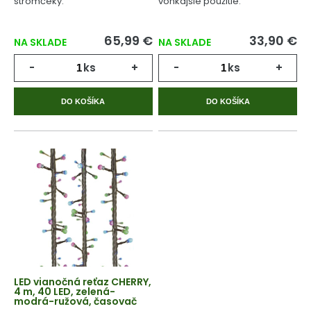
stromčeky.
vonkajšie použitie.
65,99 €
33,90 €
NA SKLADE
NA SKLADE
-
ks
+
-
ks
+
DO KOŠÍKA
DO KOŠÍKA
LED vianočná reťaz CHERRY,
4 m, 40 LED, zelená-
modrá-ružová, časovač