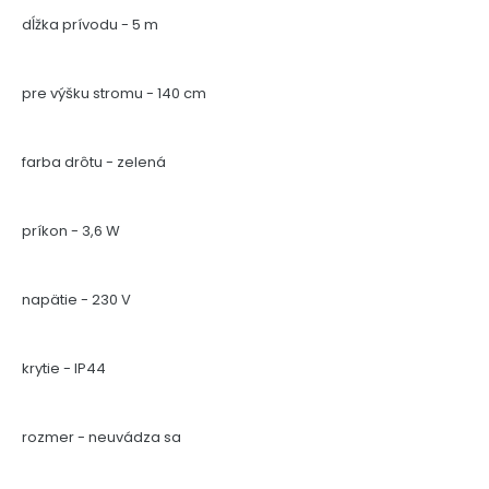
dĺžka prívodu - 5 m
pre výšku stromu - 140 cm
farba drôtu - zelená
príkon - 3,6 W
napätie - 230 V
krytie - IP44
rozmer - neuvádza sa