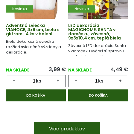
Novinka
Novinka
Adventná sviečka
LED dekorácia
VIANOCE, 4x6 cm, biela s
MAGICHOME, SANTA v
glitrami, 4 ks v balení
domčeku, závesná,
9x3x10,4 cm, teplá biela
Biela dekoračná sviečka
Závesná LED dekorácia Santa
rozžiari sviatočné výzdoby a
v domčeku vyčarí tú správnu
dekorácie.
sviatočnú atmosféru.
3,99
€
4,49
€
NA SKLADE
NA SKLADE
-
ks
+
-
ks
+
DO KOŠÍKA
DO KOŠÍKA
Viac produktov