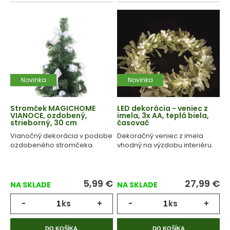
Novinka
Novinka
Stromček MAGICHOME
LED dekorácia - veniec z
VIANOCE, ozdobený,
imela, 3x AA, teplá biela,
strieborný, 30 cm
časovač
Vianočný dekorácia v podobe
Dekoračný veniec z imela
ozdobeného stromčeka.
vhodný na výzdobu interiéru.
5,99
€
27,99
€
NA SKLADE
NA SKLADE
-
ks
+
-
ks
+
DO KOŠÍKA
DO KOŠÍKA