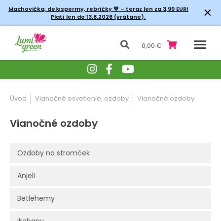
×
Machovička, delospermy, rebríčky
💚 – teraz len za 3,99 EUR!
Platí len do 13.8.2026 (vrátane).
0,00 €
Úvod
Vianočné osvetlenie, ozdoby
Vianočné ozdoby
Vianočné ozdoby
Ozdoby na stromček
Anjeli
Betlehemy