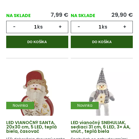
7,99
€
29,90
€
NA SKLADE
NA SKLADE
-
ks
+
-
ks
+
DO KOŠÍKA
DO KOŠÍKA
Novinka
Novinka
LED VIANOČNÝ SANTA,
LED vianočný SNEHULIAK,
20x30 cm, 5 LED, teplá
sediaci 31 cm, 6 LED, 3× AA,
biela, časovač
vnút., teplá biela