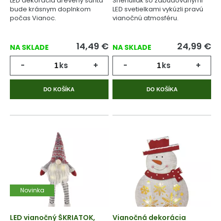
LED dekorácia drevený santa
Snehuliak so zabudovanými
bude krásnym doplnkom
LED svetielkami vykúzli pravú
počas Vianoc.
vianočnú atmosféru.
14,49
€
24,99
€
NA SKLADE
NA SKLADE
-
ks
+
-
ks
+
DO KOŠÍKA
DO KOŠÍKA
Novinka
LED vianočný ŠKRIATOK,
Vianočná dekorácia