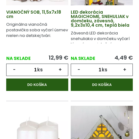
VIANOČNÝ SOB, 11,5x7x18
LED dekorácia
cm
MAGICHOME, SNEHULIAK v
domčeku, závesná,
Originálna vianočná
9,2x3x10,4 cm, teplá biela
postavička soba vyčarí úsmev
Závesná LED dekorácia
nielen na detskej tvári.
snehuliaka v domčeku vyčarí
tú správnu sviatočnú
atmosféru.
12,99
€
4,49
€
NA SKLADE
NA SKLADE
-
ks
+
-
ks
+
DO KOŠÍKA
DO KOŠÍKA