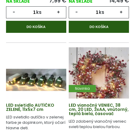
7,99
€
14,49
€
NA SKLADE
NA SKLADE
-
ks
+
-
ks
+
DO KOŠÍKA
DO KOŠÍKA
Novinka
LED svietidlo AUTÍČKO
LED vianočný VENIEC, 38
ZELENÉ, 11x5x7 cm
cm, 20 LED, 3xAA, vnútorný,
teplá biela, časovač
LED svietidlo autíčko v zelenej
LED zdobený vianočný veniec
farbe je doplnkom, ktorý očarí
svieti teplou bielou farbou.
hlavne deti.