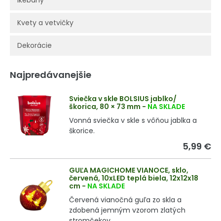
Ikebany
Kvety a vetvičky
Dekorácie
Najpredávanejšie
Sviečka v skle BOLSIUS jablko/
škorica, 80 × 73 mm
-
NA SKLADE
Vonná sviečka v skle s vôňou jablka a
škorice.
5,99 €
GUĽA MAGICHOME VIANOCE, sklo,
červená, 10xLED teplá biela, 12x12x18
cm
-
NA SKLADE
Červená vianočná guľa zo skla a
zdobená jemným vzorom zlatých
stromčekov.