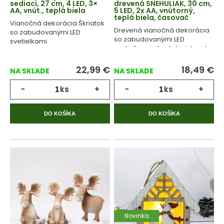
sediaci, 27 cm, 4 LED, 3×
drevená SNEHULIAK, 30 cm,
AA, vnút., teplá biela
5 LED, 2x AA, vnútorný,
teplá biela, časovač
Vianočná dekorácia Škriatok
Drevená vianočná dekorácia
so zabudovanými LED
so zabudovanými LED
svetielkami.
svetielkami, vhodná nielen do
detskej izby.
22,99
€
18,49
€
NA SKLADE
NA SKLADE
-
ks
+
-
ks
+
DO KOŠÍKA
DO KOŠÍKA
Novinka