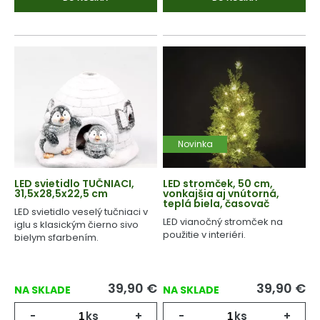
Novinka
LED svietidlo TUČNIACI,
LED stromček, 50 cm,
31,5x28,5x22,5 cm
vonkajšia aj vnútorná,
teplá biela, časovač
LED svietidlo veselý tučniaci v
LED vianočný stromček na
iglu s klasickým čierno sivo
použitie v interiéri.
bielym sfarbením.
39,90
€
39,90
€
NA SKLADE
NA SKLADE
-
ks
+
-
ks
+