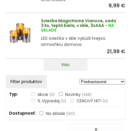
9,99 €
Sviečka MagicHome Vianoce, sada
3 ks, teplá biela, v skle, 3xAAA
-
NA
SKLADE
LED sviečka v skle vykúzli hrejivú
atmosféru domova.
21,99 €
Viac
Filter produktov
Typ
Akcie
Novinky
(0)
(268)
% Výpredaj
CENOVÝ HIT!
(0)
(0)
Dostupnosť
Na sklade
(301)