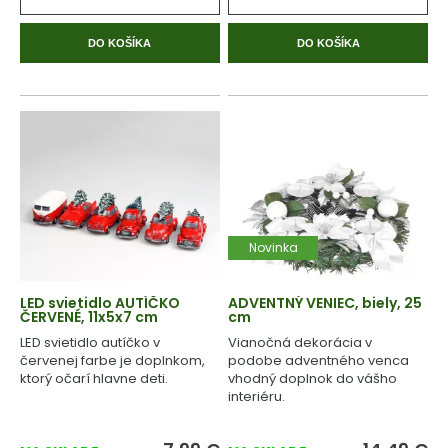
DO KOŠÍKA
DO KOŠÍKA
Novinka
LED svietidlo AUTÍČKO
ADVENTNÝ VENIEC, biely, 25
ČERVENÉ, 11x5x7 cm
cm
LED svietidlo autíčko v
Vianočná dekorácia v
červenej farbe je doplnkom,
podobe adventného venca
ktorý očarí hlavne deti.
vhodný doplnok do vášho
interiéru.