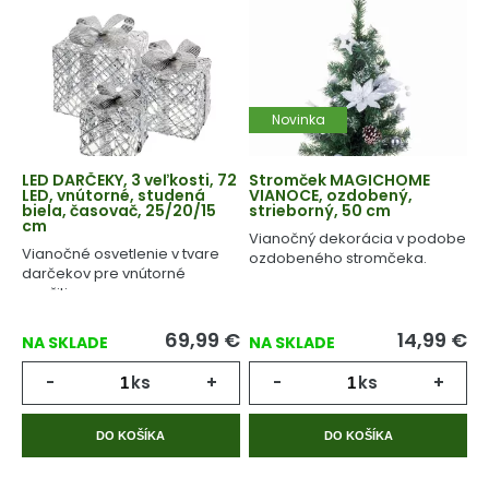
Novinka
LED DARČEKY, 3 veľkosti, 72
Stromček MAGICHOME
LED, vnútorné, studená
VIANOCE, ozdobený,
biela, časovač, 25/20/15
strieborný, 50 cm
cm
Vianočný dekorácia v podobe
Vianočné osvetlenie v tvare
ozdobeného stromčeka.
darčekov pre vnútorné
použitie.
69,99
€
14,99
€
NA SKLADE
NA SKLADE
-
ks
+
-
ks
+
DO KOŠÍKA
DO KOŠÍKA