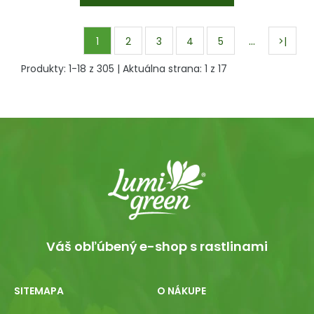
…
1
2
3
4
5
>|
Produkty:
1
-
18
z
305
| Aktuálna strana:
1
z
17
Váš obľúbený e-shop s rastlinami
SITEMAPA
O NÁKUPE