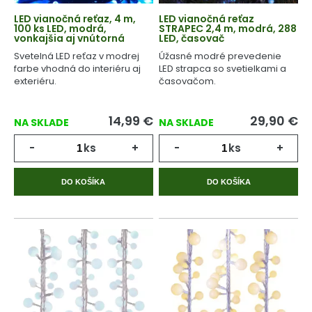
LED vianočná reťaz, 4 m,
LED vianočná reťaz
100 ks LED, modrá,
STRAPEC 2,4 m, modrá, 288
vonkajšia aj vnútorná
LED, časovač
Svetelná LED reťaz v modrej
Úžasné modré prevedenie
farbe vhodná do interiéru aj
LED strapca so svetielkami a
exteriéru.
časovačom.
14,99
€
29,90
€
NA SKLADE
NA SKLADE
-
ks
+
-
ks
+
DO KOŠÍKA
DO KOŠÍKA