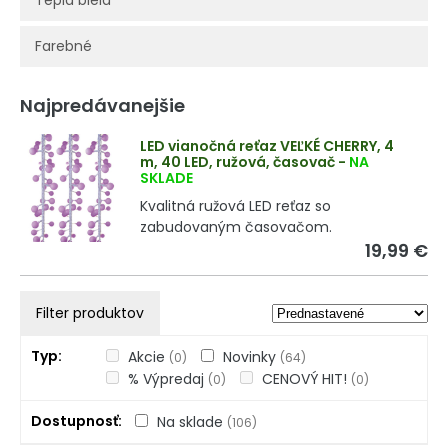
Teplá biela
Farebné
Najpredávanejšie
LED vianočná reťaz VEĽKÉ CHERRY, 4
m, 40 LED, ružová, časovač
-
NA
SKLADE
Kvalitná ružová LED reťaz so
zabudovaným časovačom.
19,99 €
Filter produktov
Typ
Akcie
Novinky
(0)
(64)
% Výpredaj
CENOVÝ HIT!
(0)
(0)
Dostupnosť
Na sklade
(106)