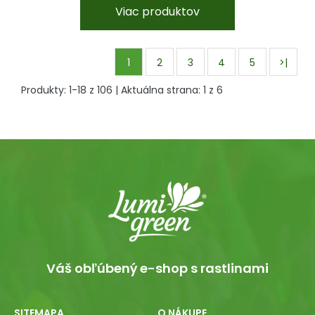
Viac produktov
1
2
3
4
5
>|
Produkty:
1
-
18
z
106
| Aktuálna strana:
1
z
6
Váš obľúbený e-shop s rastlinami
SITEMAPA
O NÁKUPE