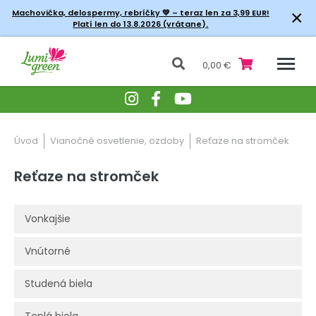
×
Machovička, delospermy, rebríčky
💚 – teraz len za 3,99 EUR!
Platí len do 13.8.2026 (vrátane).
0,00 €
Úvod
Vianočné osvetlenie, ozdoby
Reťaze na stromček
Reťaze na stromček
Vonkajšie
Vnútorné
Studená biela