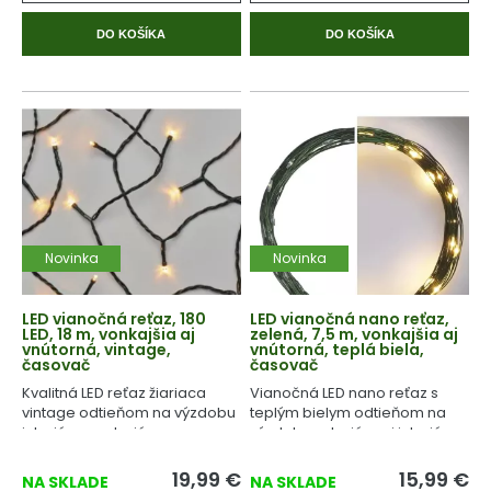
DO KOŠÍKA
DO KOŠÍKA
Novinka
Novinka
LED vianočná reťaz, 180
LED vianočná nano reťaz,
LED, 18 m, vonkajšia aj
zelená, 7,5 m, vonkajšia aj
vnútorná, vintage,
vnútorná, teplá biela,
časovač
časovač
Kvalitná LED reťaz žiariaca
Vianočná LED nano reťaz s
vintage odtieňom na výzdobu
teplým bielym odtieňom na
interiéru a exteriéru.
výzdobu exteriéru aj interiéru.
19,99
€
15,99
€
NA SKLADE
NA SKLADE