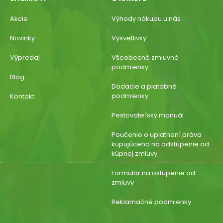
Akcie
Výhody nákupu u nás
Novinky
Vysvetlivky
Výpredaj
Všeobecné zmluvné
podmienky
Blog
Dodacie a platobné
podmienky
Kontakt
Pestovateľský manuál
Poučenie o uplatnení práva
kupujúceho na odstúpenie od
kúpnej zmluvy
Formulár na ostúpenie od
zmluvy
Reklamačné podmienky