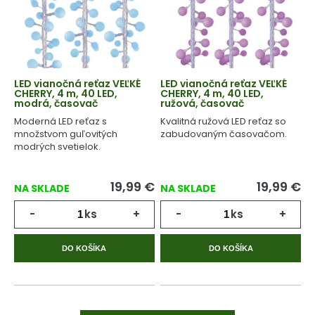
LED vianočná reťaz VEĽKÉ
LED vianočná reťaz VEĽKÉ
CHERRY, 4 m, 40 LED,
CHERRY, 4 m, 40 LED,
modrá, časovač
ružová, časovač
Moderná LED reťaz s
Kvalitná ružová LED reťaz so
množstvom guľovitých
zabudovaným časovačom.
modrých svetielok.
19,99
€
19,99
€
NA SKLADE
NA SKLADE
-
ks
+
-
ks
+
DO KOŠÍKA
DO KOŠÍKA