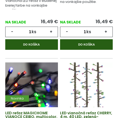
Vianočná LED reťaz v studenej
na vonkajšie použitie.
bielej farbe na vonkajšie
použitie.
16,49
€
16,49
€
NA SKLADE
NA SKLADE
-
ks
+
-
ks
+
DO KOŠÍKA
DO KOŠÍKA
Novinka
LED reťaz MAGICHOME
LED vianočná reťaz CHERRY,
VIANOCE CEIBO, multicolor,
4 m, 40 LED, zelená-