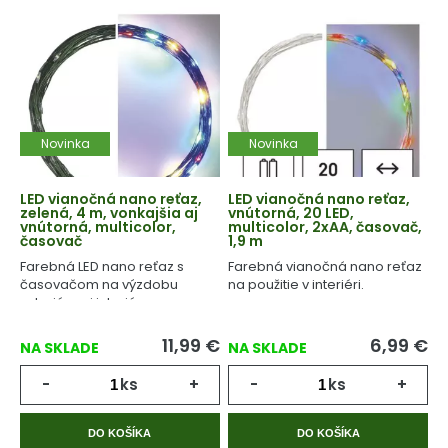
Novinka
Novinka
LED vianočná nano reťaz,
LED vianočná nano reťaz,
zelená, 4 m, vonkajšia aj
vnútorná, 20 LED,
vnútorná, multicolor,
multicolor, 2xAA, časovač,
časovač
1,9 m
Farebná LED nano reťaz s
Farebná vianočná nano reťaz
časovačom na výzdobu
na použitie v interiéri.
exteriéru aj interiéru.
11,99
€
6,99
€
NA SKLADE
NA SKLADE
-
ks
+
-
ks
+
DO KOŠÍKA
DO KOŠÍKA