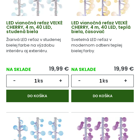
LED vianočná reťaz VEĽKÉ
LED vianočná reťaz VEĽKÉ
CHERRY, 4 m, 40 LED,
CHERRY, 4 m, 40 LED, teplá
studená biela
biela, časovač
Žiarivá LED reťaz v studenej
Svetelná LED reťaz v
bielej farbe na výzdobu
modernom odtieni teplej
interiéru aj exteriéru.
bielej farby.
19,99
€
19,99
€
NA SKLADE
NA SKLADE
-
ks
+
-
ks
+
DO KOŠÍKA
DO KOŠÍKA