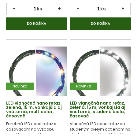
-
ks
+
-
ks
+
DO KOŠÍKA
DO KOŠÍKA
Novinka
Novinka
LED vianočná nano reťaz,
LED vianočná nano reťaz,
zelená, 15 m, vonkajšia aj
zelená, 15 m, vonkajšia aj
vnútorná, multicolor,
vnútorná, studená biela,
časovač
časovač
Farebná LED nano reťaz s
Vianočná LED nano reťaz so
časovačom na výzdobu
studeným bielym odtieňom na
exteriéru aj interiéru.
výzdobu exteriéru aj interiéru.