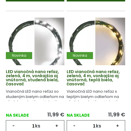
Novinka
Novinka
LED vianočná nano reťaz,
LED vianočná nano reťaz,
zelená, 4 m, vonkajšia aj
zelená, 4 m, vonkajšia aj
vnútorná, studená biela,
vnútorná, teplá biela,
časovač
časovač
Vianočná LED nano reťaz so
Vianočná LED nano reťaz s
studeným bielym odtieňom na
teplým bielym odtieňom na
výzdobu exteriéru aj interiéru.
výzdobu exteriéru aj interiéru.
11,99
€
11,99
€
NA SKLADE
NA SKLADE
-
ks
+
-
ks
+