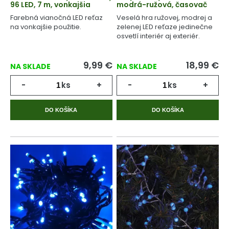
96 LED, 7 m, vonkajšia
modrá-ružová, časovač
Farebná vianočná LED reťaz
Veselá hra ružovej, modrej a
na vonkajšie použitie.
zelenej LED reťaze jedinečne
osvetlí interiér aj exteriér.
9,99
€
18,99
€
NA SKLADE
NA SKLADE
-
ks
+
-
ks
+
DO KOŠÍKA
DO KOŠÍKA