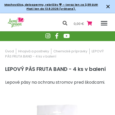
×
Machovička, delospermy, rebríčky
💚 – teraz len za 3,99 EUR!
Platí len do 13.8.2026 (vrátane).
0,00 €
Úvod
Hnojivá a postreky
Chemické prípravky
LEPOVÝ
PÁS FRUTA BAND - 4 ks v balení
LEPOVÝ PÁS FRUTA BAND - 4 ks v balení
Lepové pásy na ochranu stromov pred škodcami.