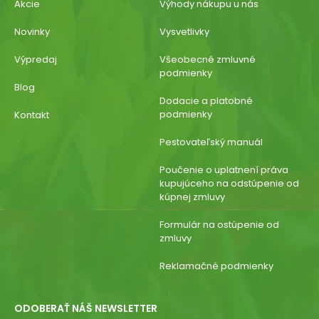
Akcie
Výhody nákupu u nás
Novinky
Vysvetlivky
Výpredaj
Všeobecné zmluvné
podmienky
Blog
Dodacie a platobné
podmienky
Kontakt
Pestovateľský manuál
Poučenie o uplatnení práva
kupujúceho na odstúpenie od
kúpnej zmluvy
Formulár na ostúpenie od
zmluvy
Reklamačné podmienky
ODOBERAŤ NÁŠ NEWSLETTER