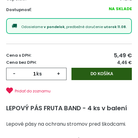
NA SKLADE
Dostupnosť:
Odosielame
v pondelok
, predbežné doručenie
utorok 11.08.
5,49
€
Cena s DPH:
Cena bez DPH:
4,46 €
-
ks
+
DO KOŠÍKA
Pridať do zoznamu
LEPOVÝ PÁS FRUTA BAND - 4 ks v balení
Lepové pásy na ochranu stromov pred škodcami.