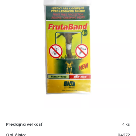
Predajná veľkosť
4 ks
Obj. čislo:
04272