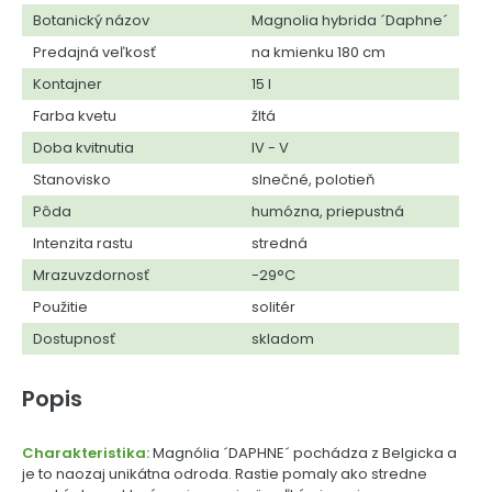
Botanický názov
Magnolia hybrida ´Daphne´
Predajná veľkosť
na kmienku 180 cm
Kontajner
15 l
Farba kvetu
žltá
Doba kvitnutia
IV - V
Stanovisko
slnečné, polotieň
Pôda
humózna, priepustná
Intenzita rastu
stredná
Mrazuvzdornosť
-29°C
Použitie
solitér
Dostupnosť
skladom
Popis
Charakteristika:
Magnólia ´DAPHNE´ pochádza z Belgicka a
je to naozaj unikátna odroda. Rastie pomaly ako stredne