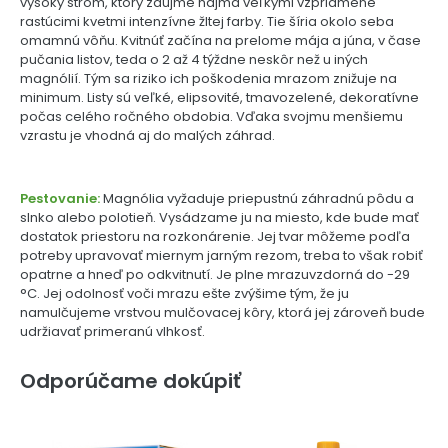
vysoký strom, ktorý zaujme najmä veľkými vzpriamene
rastúcimi kvetmi intenzívne žltej farby. Tie šíria okolo seba
omamnú vôňu. Kvitnúť začína na prelome mája a júna, v čase
pučania listov, teda o 2 až 4 týždne neskôr než u iných
magnólií. Tým sa riziko ich poškodenia mrazom znižuje na
minimum. Listy sú veľké, elipsovité, tmavozelené, dekoratívne
počas celého ročného obdobia. Vďaka svojmu menšiemu
vzrastu je vhodná aj do malých záhrad.
Pestovanie:
Magnólia vyžaduje priepustnú záhradnú pôdu a
slnko alebo polotieň. Vysádzame ju na miesto, kde bude mať
dostatok priestoru na rozkonárenie. Jej tvar môžeme podľa
potreby upravovať miernym jarným rezom, treba to však robiť
opatrne a hneď po odkvitnutí. Je plne mrazuvzdorná do -29
°C. Jej odolnosť voči mrazu ešte zvýšime tým, že ju
namulčujeme vrstvou mulčovacej kôry, ktorá jej zároveň bude
udržiavať primeranú vlhkosť.
Odporúčame dokúpiť