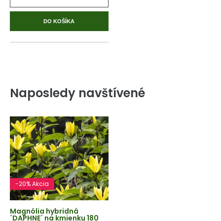
DO KOŠÍKA
Naposledy navštívené
-20% Akcia
Magnólia hybridná
´DAPHNE´ na kmienku 180