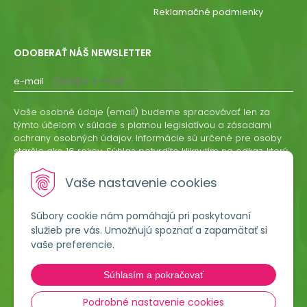
Reklamačné podmienky
ODOBERAŤ NÁŠ NEWSLETTER
e-mail
Vaše osobné údaje (email) budeme spracovávať len za
týmto účelom v súlade s platnou legislatívou a zásadami
ochrany osobných údajov. Informácie sú určené pre osoby
staršie ako 16 rokov. Súhlas potvrdíte kliknutím na odkaz, ktorý
vám pošleme na váš email. Súhlas môžete kedykoľvek
odvolať písomne, emailom alebo kliknutím na odkaz z
Vaše nastavenie cookies
ktoréhokoľvek informačného emailu.
Súbory cookie nám pomáhajú pri poskytovaní
ODOBERAŤ
služieb pre vás. Umožňujú spoznať a zapamätať si
vaše preferencie.
Lumigreen, s.r.o.
Súhlasím a pokračovať
Hradská 535
966 54 Tekovské Nemce
Podrobné nastavenie cookies