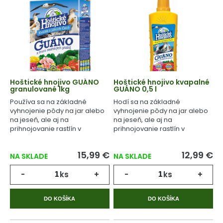
Hoštické hnojivo GUÁNO
Hoštické hnojivo kvapalné
granulované 1kg
GUÁNO 0,5 l
Používa sa na základné
Hodí sa na základné
vyhnojenie pôdy na jar alebo
vyhnojenie pôdy na jar alebo
na jeseň, ale aj na
na jeseň, ale aj na
prihnojovanie rastlín v
prihnojovanie rastlín v
priebehu celého
priebehu celého
vegetačného cyklu.
vegetačného cyklu.
15,99 €
12,99 €
NA SKLADE
NA SKLADE
-
ks
+
-
ks
+
DO KOŠÍKA
DO KOŠÍKA