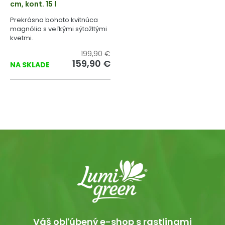
cm, kont. 15 l
Prekrásna bohato kvitnúca
magnólia s veľkými sýtožltými
kvetmi.
199,90 €
159,90 €
NA SKLADE
Váš obľúbený e-shop s rastlinami