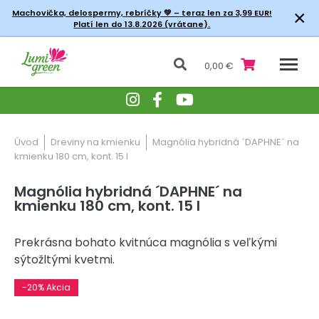
×
Machovička, delospermy, rebríčky
💚 – teraz len za 3,99 EUR!
Platí len do 13.8.2026 (vrátane).
0,00 €
Úvod
Dreviny na kmienku
Magnólia hybridná ´DAPHNE´ na
kmienku 180 cm, kont. 15 l
Magnólia hybridná ´DAPHNE´ na
kmienku 180 cm, kont. 15 l
Prekrásna bohato kvitnúca magnólia s veľkými
sýtožltými kvetmi.
-20% Akcia