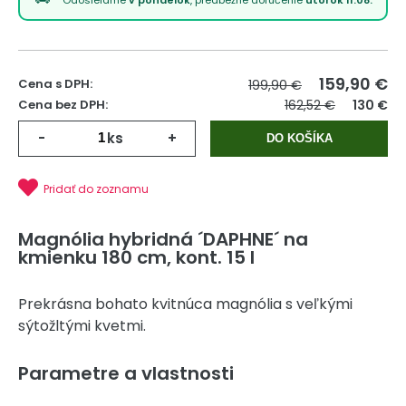
159,90
€
Cena s DPH:
199,90 €
Cena bez DPH:
162,52 €
130 €
-
ks
+
DO KOŠÍKA
Pridať do zoznamu
Magnólia hybridná ´DAPHNE´ na
kmienku 180 cm, kont. 15 l
Prekrásna bohato kvitnúca magnólia s veľkými
sýtožltými kvetmi.
Parametre a vlastnosti