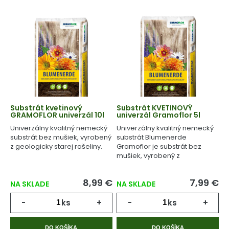
Substrát kvetinový
Substrát KVETINOVÝ
GRAMOFLOR univerzál 10l
univerzál Gramoflor 5l
Univerzálny kvalitný nemecký
Univerzálny kvalitný nemecký
substrát bez mušiek, vyrobený
substrát Blumenerde
z geologicky starej rašeliny.
Gramoflor je substrát bez
mušiek, vyrobený z
geologicky starej rašeliny.
8,99 €
7,99 €
NA SKLADE
NA SKLADE
-
ks
+
-
ks
+
DO KOŠÍKA
DO KOŠÍKA