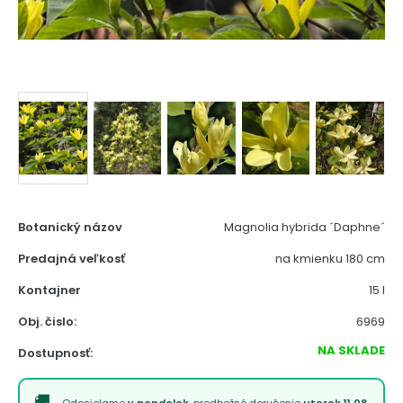
Botanický názov
Magnolia hybrida ´Daphne´
Predajná veľkosť
na kmienku 180 cm
Kontajner
15 l
Obj. čislo:
6969
NA SKLADE
Dostupnosť:
Odosielame
v pondelok
, predbežné doručenie
utorok 11.08.