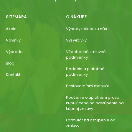
SITEMAPA
O NÁKUPE
Akcie
Výhody nákupu u nás
Novinky
Vysvetlivky
Výpredaj
Všeobecné zmluvné
podmienky
Blog
Dodacie a platobné
podmienky
Kontakt
Pestovateľský manuál
Poučenie o uplatnení práva
kupujúceho na odstúpenie od
kúpnej zmluvy
Formulár na ostúpenie od
zmluvy