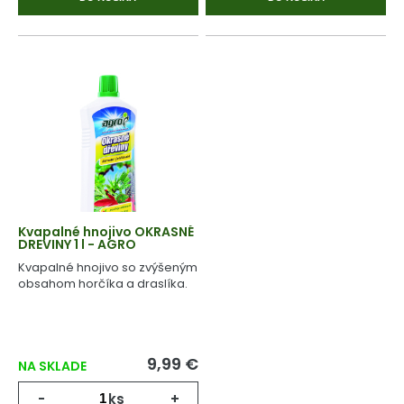
Kvapalné hnojivo OKRASNÉ
DREVINY 1 l - AGRO
Kvapalné hnojivo so zvýšeným
obsahom horčíka a draslíka.
9,99 €
NA SKLADE
-
ks
+