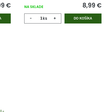
99 €
8,99 €
NA SKLADE
-
ks
+
A
DO KOŠÍKA
l -