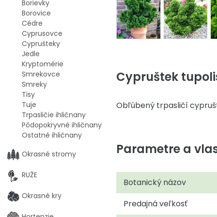
Borievky
Borovice
Cédre
Cyprusovce
Cyprušteky
Jedle
Kryptomérie
Cypruštek tupolis
Smrekovce
Smreky
Tisy
Obľúbený trpasličí cypruš
Tuje
Trpasličie ihličnany
Pôdopokryvné ihličnany
Ostatné ihličnany
Parametre a vlas
Okrasné stromy
RUŽE
Botanický názov
Okrasné kry
Predajná veľkosť
Hortenzie