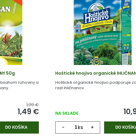
ANY 50g
Hoštické hnojivo organické IHLIČNAN
 obsahom rohoviny a
Hoštické organické hnojivo podporuje z
nany.
rast ihličnanov.
1,99 €
1,49 €
10,
NA SKLADE
-
ks
+
DO KOŠÍKA
DO KOŠÍK