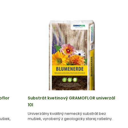
oflor
Substrát kvetinový GRAMOFLOR univerzál
10l
Univerzálny kvalitný nemecký substrát bez
ušiek,
mušiek, vyrobený z geologicky starej rašeliny.