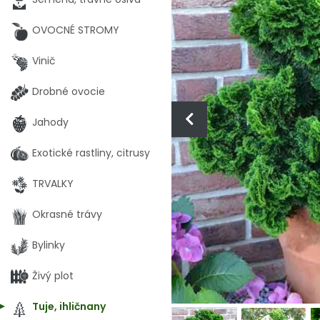
OVOCNÉ STROMY
Vinič
Drobné ovocie
Jahody
Exotické rastliny, citrusy
TRVALKY
Okrasné trávy
Bylinky
Živý plot
Tuje, ihličnany