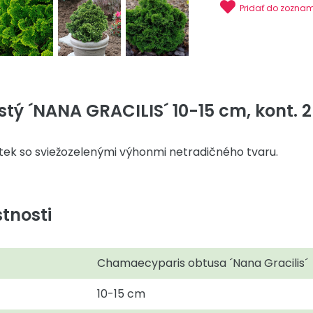
Pridať do zozna
tý ´NANA GRACILIS´ 10-15 cm, kont. 2 
tek so sviežozelenými výhonmi netradičného tvaru.
tnosti
Chamaecyparis obtusa ´Nana Gracilis´
10-15 cm