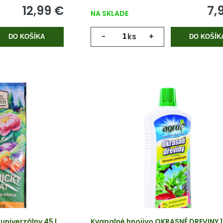
12,99 €
7,
NA SKLADE
-
ks
+
DO KOŠÍKA
DO KOŠÍK
niverzálny 45 l
Kvapalné hnojivo OKRASNÉ DREVINY 1 