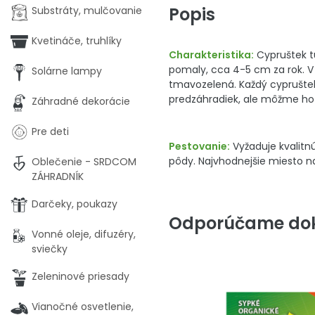
Popis
Substráty, mulčovanie
Kvetináče, truhlíky
Charakteristika:
Cypruštek t
pomaly, cca 4-5 cm za rok. V 
Solárne lampy
tmavozelená. Každý cypruštek 
predzáhradiek, ale môžme ho
Záhradné dekorácie
Pre deti
Pestovanie:
Vyžaduje kvalitnú
pôdy. Najvhodnejšie miesto n
Oblečenie - SRDCOM
ZÁHRADNÍK
Darčeky, poukazy
Odporúčame dok
Vonné oleje, difuzéry,
sviečky
Zeleninové priesady
Vianočné osvetlenie,