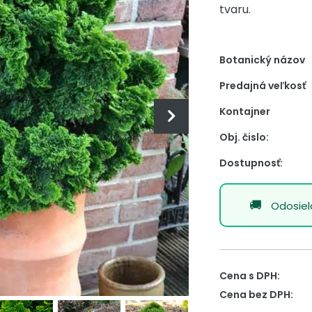
tvaru.
Botanický názov
Predajná veľkosť
Kontajner
Obj. čislo:
Dostupnosť:
Odosie
Cena s DPH:
Cena bez DPH: