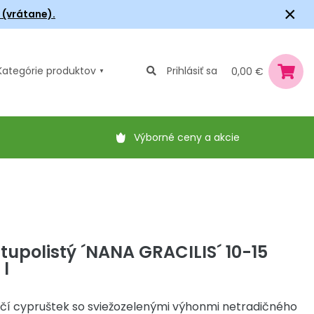
×
6 (vrátane).
Kategórie
produktov
Prihlásiť sa
0,00 €
Výborné ceny a akcie
tupolistý ´NANA GRACILIS´ 10-15
 l
čí cypruštek so sviežozelenými výhonmi netradičného