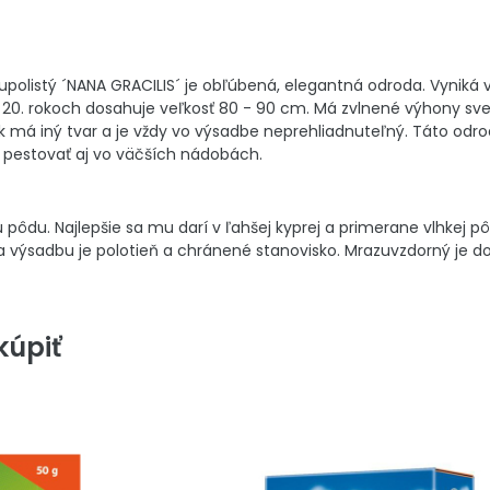
upolistý ´NANA GRACILIS´ je obľúbená, elegantná odroda. Vyniká
20. rokoch dosahuje veľkosť 80 - 90 cm. Má zvlnené výhony svetl
má iný tvar a je vždy vo výsadbe neprehliadnuteľný. Táto odrod
 pestovať aj vo väčších nádobách.
 pôdu. Najlepšie sa mu darí v ľahšej kyprej a primerane vlhkej 
a výsadbu je polotieň a chránené stanovisko. Mrazuvzdorný je do
úpiť