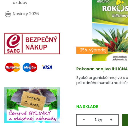
ozdoby
Novinky 2026
-25% Výpredaj
Rokosan hnojivo IHLIČN
Sypké organické hnojivo s
prírodného humátu na ihlič
NA SKLADE
-
ks
+