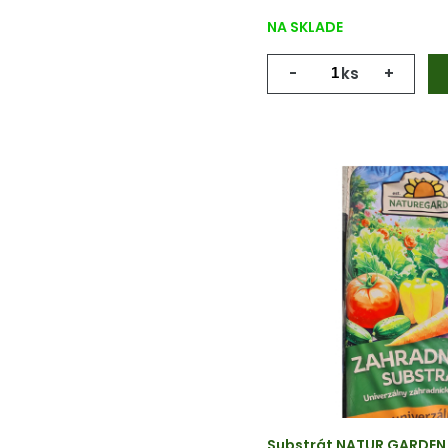
NA SKLADE
-
ks
+
Substrát NATUR GARDEN u