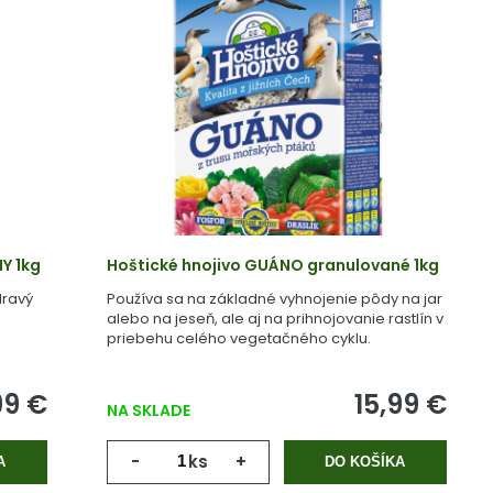
Y 1kg
Hoštické hnojivo GUÁNO granulované 1kg
dravý
Používa sa na základné vyhnojenie pôdy na jar
alebo na jeseň, ale aj na prihnojovanie rastlín v
priebehu celého vegetačného cyklu.
99 €
15,99 €
NA SKLADE
-
ks
+
A
DO KOŠÍKA