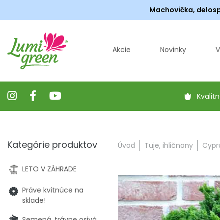
Machovička, delosp
Akcie
Novinky
V
Kvalitn
Kategórie produktov
Úvod
Tuje, ihličnany
Cypru
LETO V ZÁHRADE
Práve kvitnúce na
sklade!
Semená, trávne osivá