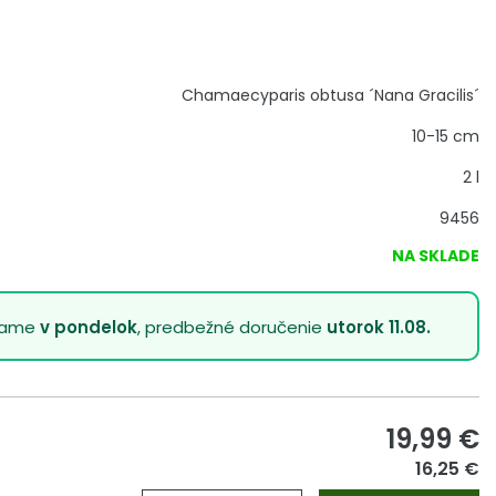
Chamaecyparis obtusa ´Nana Gracilis´
10-15 cm
2 l
9456
NA SKLADE
lame
v pondelok
, predbežné doručenie
utorok 11.08.
19,99
€
16,25 €