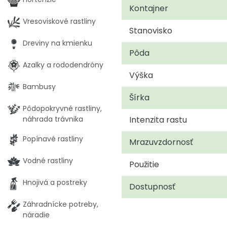
Kontajner
Vresoviskové rastliny
Stanovisko
Dreviny na kmienku
Pôda
Azalky a rododendróny
Výška
Bambusy
Šírka
Pôdopokryvné rastliny,
Intenzita rastu
náhrada trávnika
Popínavé rastliny
Mrazuvzdornosť
Vodné rastliny
Použitie
Hnojivá a postreky
Dostupnosť
Záhradnícke potreby,
náradie