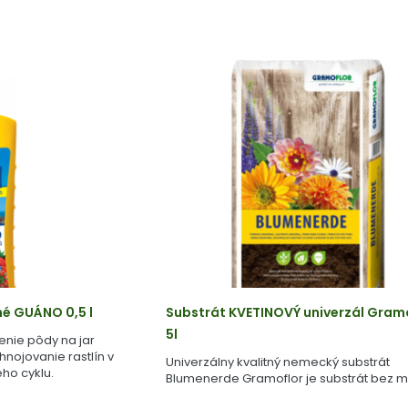
né GUÁNO 0,5 l
Substrát KVETINOVÝ univerzál Gram
5l
enie pôdy na jar
ihnojovanie rastlín v
Univerzálny kvalitný nemecký substrát
ho cyklu.
Blumenerde Gramoflor je substrát bez m
vyrobený z geologicky starej rašeliny.