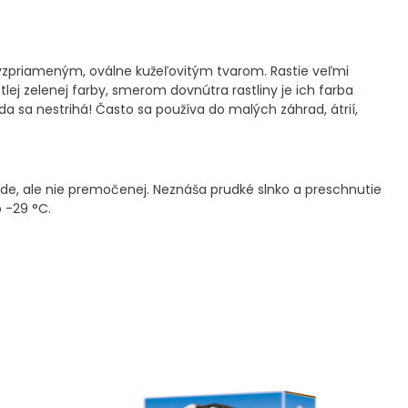
 vzpriameným, oválne kužeľovitým tvarom. Rastie veľmi
ej zelenej farby, smerom dovnútra rastliny je ich farba
a sa nestrihá! Často sa používa do malých záhrad, átrií,
pôde, ale nie premočenej. Neznáša prudké slnko a preschnutie
 -29 °C.