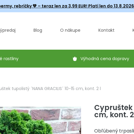
ermy, rebríčky
💚 – teraz len za 3,99 EUR! Platí len do 13.8.202
ýpredaj
Blog
O nákupe
Kontakt
é rastliny
Výhodná cena dopravy
štek tupolistý ´NANA GRACILIS´ 10-15 cm, kont. 2 l
Cypruštek 
cm, kont. 2
Obľúbený trpasli