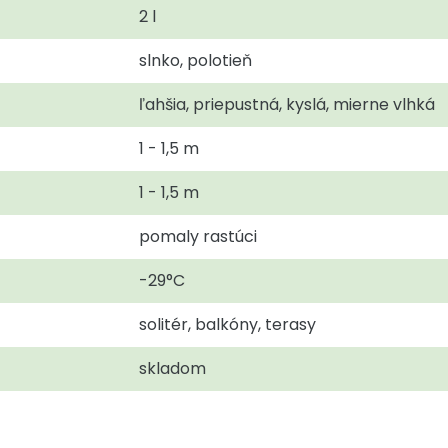
2 l
slnko, polotieň
ľahšia, priepustná, kyslá, mierne vlhká
1 - 1,5 m
1 - 1,5 m
pomaly rastúci
-29°C
solitér, balkóny, terasy
skladom