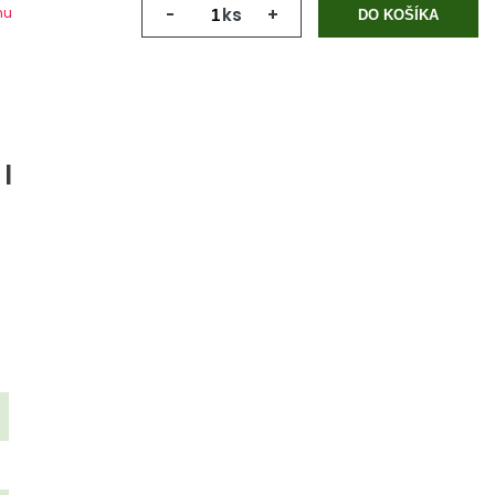
mu
-
ks
+
DO KOŠÍKA
l