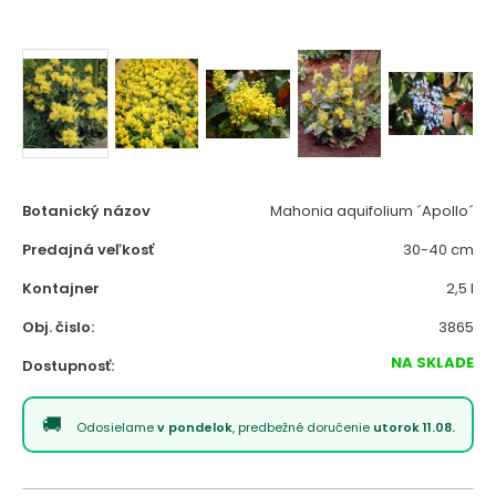
Botanický názov
Mahonia aquifolium ´Apollo´
Predajná veľkosť
30-40 cm
Kontajner
2,5 l
Obj. čislo:
3865
NA SKLADE
Dostupnosť:
Odosielame
v pondelok
, predbežné doručenie
utorok 11.08.