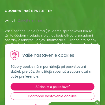
ODOBERAŤ NÁŠ NEWSLETTER
e-mail
Vaše osobné údaje (email) budeme spracovávať len za
týmto účelom v súlade s platnou legislatívou a zásadami
ochrany osobných údajov. Informácie sú určené pre osoby
staršie ako 16 rokov. Súhlas potvrdíte kliknutím na odkaz, ktorý
vám pošleme na váš email. Súhlas môžete kedykoľvek
odvolať písomne, emailom alebo kliknutím na odkaz z
Vaše nastavenie cookies
ktoréhokoľvek informačného emailu.
Súbory cookie nám pomáhajú pri poskytovaní
ODOBERAŤ
služieb pre vás. Umožňujú spoznať a zapamätať si
vaše preferencie.
Lumigreen, s.r.o.
Súhlasím a pokračovať
Hradská 535
966 54 Tekovské Nemce
Podrobné nastavenie cookies