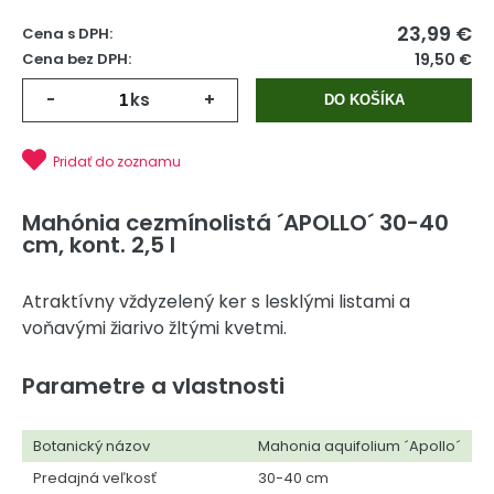
23,99
€
Cena s DPH:
Cena bez DPH:
19,50 €
-
ks
+
DO KOŠÍKA
Pridať do zoznamu
Mahónia cezmínolistá ´APOLLO´ 30-40
cm, kont. 2,5 l
Atraktívny vždyzelený ker s lesklými listami a
voňavými žiarivo žltými kvetmi.
Parametre a vlastnosti
Botanický názov
Mahonia aquifolium ´Apollo´
Predajná veľkosť
30-40 cm