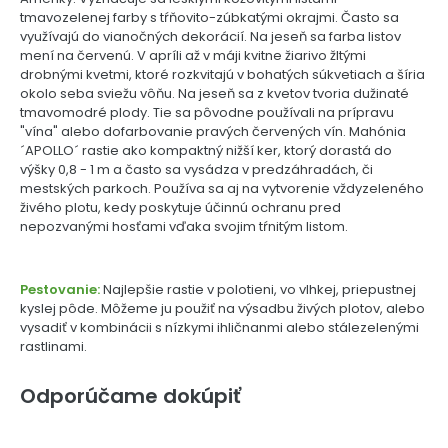
tmavozelenej farby s tŕňovito-zúbkatými okrajmi. Často sa
využívajú do vianočných dekorácií. Na jeseň sa farba listov
mení na červenú. V apríli až v máji kvitne žiarivo žltými
drobnými kvetmi, ktoré rozkvitajú v bohatých súkvetiach a šíria
okolo seba sviežu vôňu. Na jeseň sa z kvetov tvoria dužinaté
tmavomodré plody. Tie sa pôvodne používali na prípravu
"vína" alebo dofarbovanie pravých červených vín. Mahónia
´APOLLO´ rastie ako kompaktný nižší ker, ktorý dorastá do
výšky 0,8 - 1 m a často sa vysádza v predzáhradách, či
mestských parkoch. Používa sa aj na vytvorenie vždyzeleného
živého plotu, kedy poskytuje účinnú ochranu pred
nepozvanými hosťami vďaka svojim tŕnitým listom.
Pestovanie:
Najlepšie rastie v polotieni, vo vlhkej, priepustnej
kyslej pôde. Môžeme ju použiť na výsadbu živých plotov, alebo
vysadiť v kombinácii s nízkymi ihličnanmi alebo stálezelenými
rastlinami.
Odporúčame dokúpiť