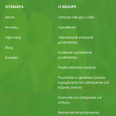
SITEMAPA
O NÁKUPE
Akcie
Výhody nákupu u nás
Novinky
Vysvetlivky
Výpredaj
Všeobecné zmluvné
podmienky
Blog
Dodacie a platobné
podmienky
Kontakt
Pestovateľský manuál
Poučenie o uplatnení práva
kupujúceho na odstúpenie od
kúpnej zmluvy
Formulár na ostúpenie od
zmluvy
Reklamačné podmienky