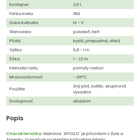
Kontajner
2,5 l
Farba kvetu
žltá
Doba kvitnutia
IV - V
Stanovisko
polotieň, tieň
Pôda
kyslá, priepustná, vlhká
Výška
0,8 - 1 m
Šírka
1 - 1,5 m
Intenzita rastu
pomaly rastúci
Mrazuvzdornosť
- 29°C
živý plot, solitér, skupinová
Použitie
výsadba
Dostupnosť
skladom
Popis
Charakteristika:
Mahónia ´APOLLO´ je pôvodom z Ázie a
Ameriky. Vyznačuje sa lesklými kožovitými listami