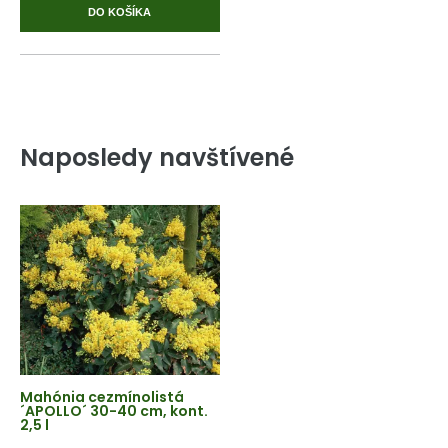
DO KOŠÍKA
Naposledy navštívené
Mahónia cezmínolistá
´APOLLO´ 30-40 cm, kont.
2,5 l