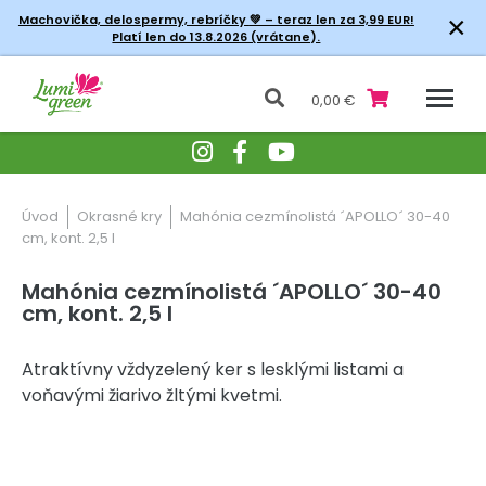
×
Machovička, delospermy, rebríčky
💚 – teraz len za 3,99 EUR!
Platí len do 13.8.2026 (vrátane).
0,00 €
Úvod
Okrasné kry
Mahónia cezmínolistá ´APOLLO´ 30-40
cm, kont. 2,5 l
Mahónia cezmínolistá ´APOLLO´ 30-40
cm, kont. 2,5 l
Atraktívny vždyzelený ker s lesklými listami a
voňavými žiarivo žltými kvetmi.