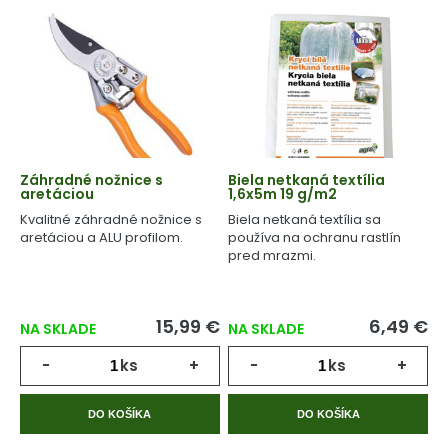
Záhradné nožnice s
Biela netkaná textília
aretáciou
1,6x5m 19 g/m2
Kvalitné záhradné nožnice s
Biela netkaná textília sa
aretáciou a ALU profilom.
používa na ochranu rastlín
pred mrazmi.
15,99 €
6,49 €
NA SKLADE
NA SKLADE
-
ks
+
-
ks
+
DO KOŠÍKA
DO KOŠÍKA