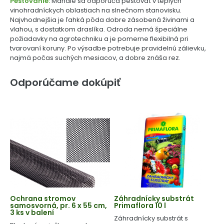
Pestovanie:
Mandle sa odporúča pestovať v teplých
vinohradníckych oblastiach na slnečnom stanovisku.
Najvhodnejšia je ľahká pôda dobre zásobená živinami a
vlahou, s dostatkom draslíka. Odroda nemá špeciálne
požiadavky na agrotechniku a je pomerne flexibilná pri
tvarovaní koruny. Po výsadbe potrebuje pravidelnú zálievku,
najmä počas suchých mesiacov, a dobre znáša rez.
Odporúčame dokúpiť
Ochrana stromov
Záhradnícky substrát
samosvorná, pr. 6 x 55 cm,
Primaflora 10 l
3 ks v balení
Záhradnícky substrát s