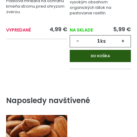
Plastová mriežka na ochranu
vysokým obsahom
kmeňa stromu pred ohryzom
organických látok na
zverou.
pestovanie rastlín.
4,99 €
5,99 €
VYPREDANÉ
NA SKLADE
-
ks
+
DO KOŠÍKA
Naposledy navštívené