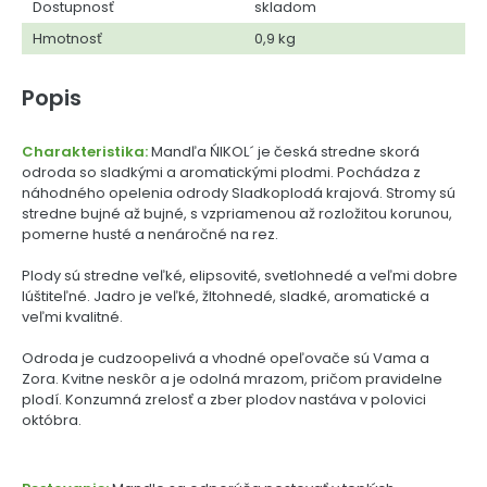
Dostupnosť
skladom
Hmotnosť
0,9 kg
Popis
Charakteristika:
Mandľa ŃIKOL´ je česká stredne skorá
odroda so sladkými a aromatickými plodmi. Pochádza z
náhodného opelenia odrody Sladkoplodá krajová. Stromy sú
stredne bujné až bujné, s vzpriamenou až rozložitou korunou,
pomerne husté a nenáročné na rez.
Plody sú stredne veľké, elipsovité, svetlohnedé a veľmi dobre
lúštiteľné. Jadro je veľké, žltohnedé, sladké, aromatické a
veľmi kvalitné.
Odroda je cudzoopelivá a vhodné opeľovače sú Vama a
Zora. Kvitne neskôr a je odolná mrazom, pričom pravidelne
plodí. Konzumná zrelosť a zber plodov nastáva v polovici
októbra.