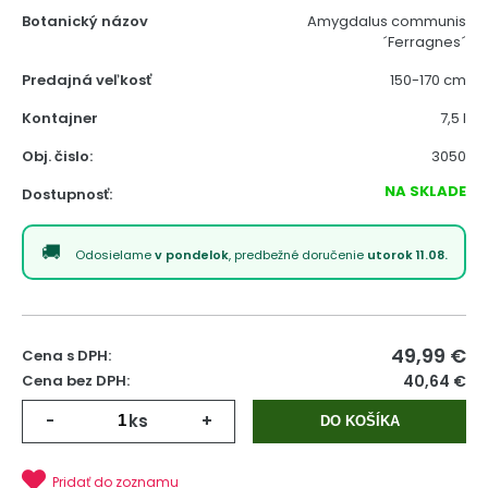
Botanický názov
Amygdalus communis
´Ferragnes´
Predajná veľkosť
150-170 cm
Kontajner
7,5 l
Obj. čislo:
3050
NA SKLADE
Dostupnosť:
Odosielame
v pondelok
, predbežné doručenie
utorok 11.08.
49,99
€
Cena s DPH:
Cena bez DPH:
40,64 €
-
ks
+
DO KOŠÍKA
Pridať do zoznamu