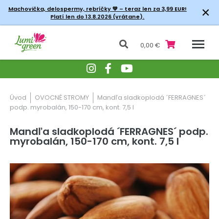
×
Machovička, delospermy, rebríčky
💚 – teraz len za 3,99 EUR!
Platí len do 13.8.2026 (vrátane).
0,00 €
Úvod
OVOCNÉ STROMY
Mandľa sladkoplodá ´FERRAGNES´
podp. myrobalán, 150-170 cm, kont. 7,5 l
Mandľa sladkoplodá ´FERRAGNES´ podp.
myrobalán, 150-170 cm, kont. 7,5 l