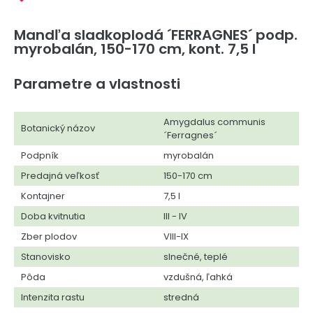
Mandľa sladkoplodá ´FERRAGNES´ podp.
myrobalán, 150-170 cm, kont. 7,5 l
Parametre a vlastnosti
Amygdalus communis
Botanický názov
´Ferragnes´
Podpník
myrobalán
Predajná veľkosť
150-170 cm
Kontajner
7,5 l
Doba kvitnutia
III - IV
Zber plodov
VIII-IX
Stanovisko
slnečné, teplé
Pôda
vzdušná, ľahká
Intenzita rastu
stredná