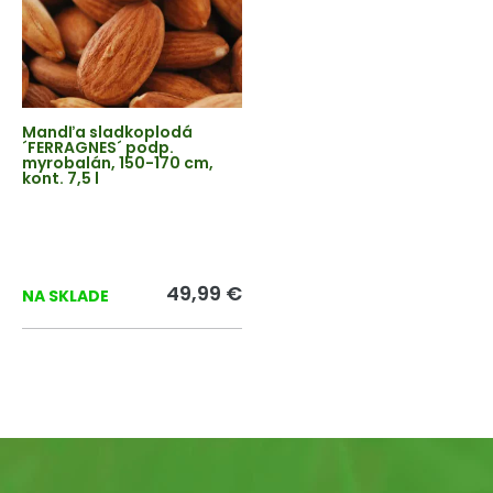
Mandľa sladkoplodá
´FERRAGNES´ podp.
myrobalán, 150-170 cm,
kont. 7,5 l
49,99 €
NA SKLADE