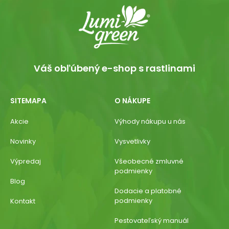
Váš obľúbený e-shop s rastlinami
SITEMAPA
O NÁKUPE
Akcie
Výhody nákupu u nás
Novinky
Vysvetlivky
Výpredaj
Všeobecné zmluvné
podmienky
Blog
Dodacie a platobné
podmienky
Kontakt
Pestovateľský manuál