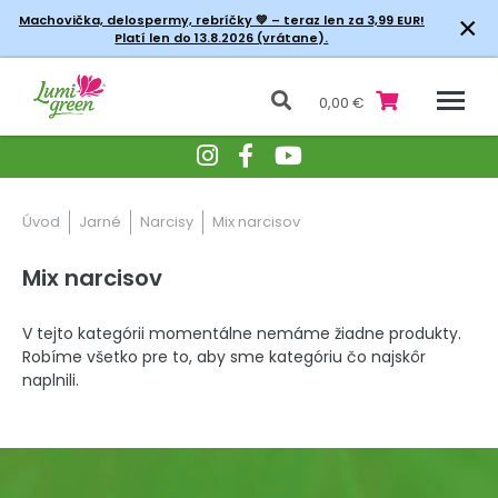
×
Machovička, delospermy, rebríčky
💚 – teraz len za 3,99 EUR!
Platí len do 13.8.2026 (vrátane).
0,00 €
Úvod
Jarné
Narcisy
Mix narcisov
Mix narcisov
V tejto kategórii momentálne nemáme žiadne produkty.
Robíme všetko pre to, aby sme kategóriu čo najskôr
naplnili.