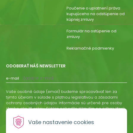
Poučenie o uplatnení práva
kupujúceho na odstúpenie od
kúpnej zmluvy
Formulár na ostúpenie od
zmluvy
Reklamačné podmienky
ODOBERAŤ NÁŠ NEWSLETTER
e-mail
Vaše osobné údaje (email) budeme spracovávať len za
týmto účelom v súlade s platnou legislatívou a zásadami
ochrany osobných údajov. Informácie sú určené pre osoby
staršie ako 16 rokov. Súhlas potvrdíte kliknutím na odkaz, ktorý
vám pošleme na váš email. Súhlas môžete kedykoľvek
odvolať písomne, emailom alebo kliknutím na odkaz z
Vaše nastavenie cookies
ktoréhokoľvek informačného emailu.