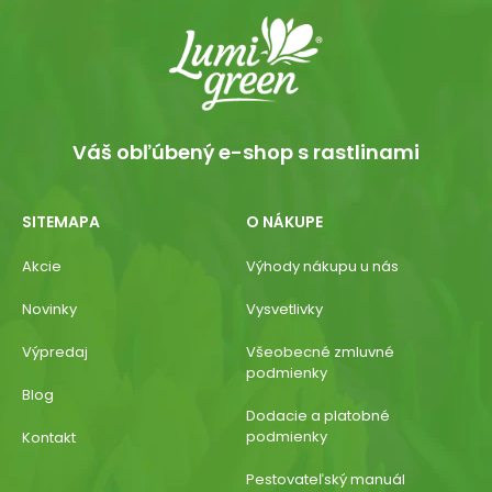
Váš obľúbený e-shop s rastlinami
SITEMAPA
O NÁKUPE
Akcie
Výhody nákupu u nás
Novinky
Vysvetlivky
Výpredaj
Všeobecné zmluvné
podmienky
Blog
Dodacie a platobné
podmienky
Kontakt
Pestovateľský manuál