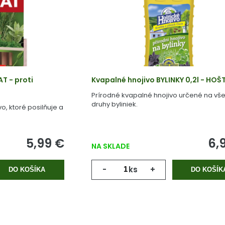
AT - proti
Kvapalné hnojivo BYLINKY 0,2l - HOŠ
Prírodné kvapalné hnojivo určené na vše
druhy byliniek.
, ktoré posilňuje a
5,99 €
6,
NA SKLADE
-
ks
+
DO KOŠÍKA
DO KOŠÍK