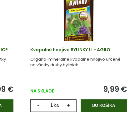
TICE
Kvapalné hnojivo BYLINKY 1 l - AGRO
tky
Organo-minerálne kvapalné hnojivo určené
na všetky druhy byliniek.
99 €
9,99 €
NA SKLADE
-
ks
+
A
DO KOŠÍKA