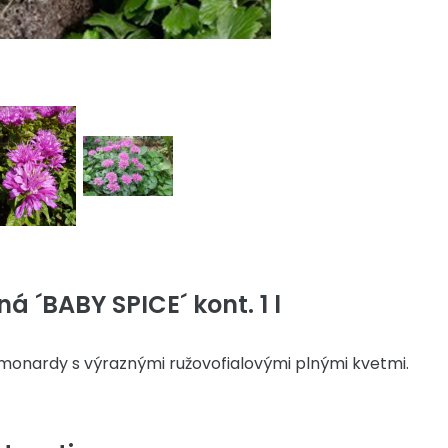
 ´BABY SPICE´ kont. 1 l
 monardy s výraznými ružovofialovými plnými kvetmi.