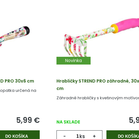
Novinka
ND PRO 30x6 cm
Hrabličky STREND PRO záhradné, 30x
cm
lopatka určená na
Záhradné hrabličky s kvetinovým motívo
5,99 €
5,
NA SKLADE
-
ks
+
DO KOŠÍKA
DO KOŠÍK