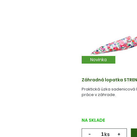
Novinka
Záhradná lopatka STRE
Praktická úzka sadenicová 
práce v záhrade.
NA SKLADE
-
ks
+