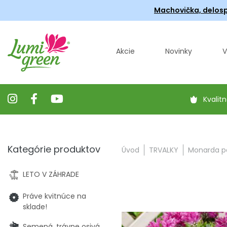
Machovička, delosp
Akcie
Novinky
V
Kvalitn
Kategórie produktov
Úvod
TRVALKY
Monarda pod
LETO V ZÁHRADE
Práve kvitnúce na
sklade!
Semená, trávne osivá