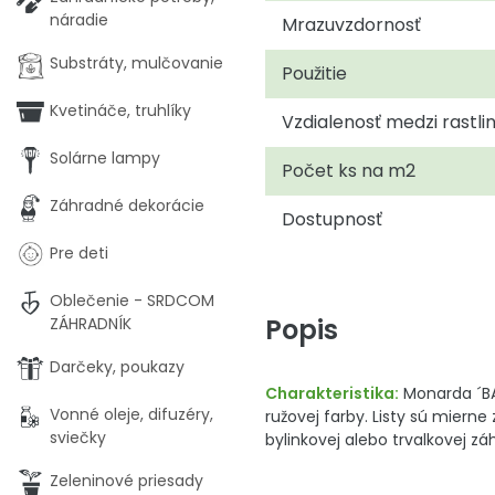
náradie
Mrazuvzdornosť
Substráty, mulčovanie
Použitie
Kvetináče, truhlíky
Vzdialenosť medzi rastli
Solárne lampy
Počet ks na m2
Záhradné dekorácie
Dostupnosť
Pre deti
Oblečenie - SRDCOM
Popis
ZÁHRADNÍK
Darčeky, poukazy
Charakteristika:
Monarda ´BAB
Vonné oleje, difuzéry,
ružovej farby. Listy sú miern
sviečky
bylinkovej alebo trvalkovej zá
Zeleninové priesady