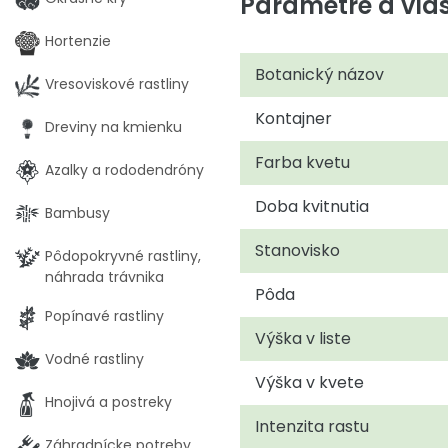
Parametre a vlas
Hortenzie
Botanický názov
Vresoviskové rastliny
Kontajner
Dreviny na kmienku
Farba kvetu
Azalky a rododendróny
Doba kvitnutia
Bambusy
Stanovisko
Pôdopokryvné rastliny,
náhrada trávnika
Pôda
Popínavé rastliny
Výška v liste
Vodné rastliny
Výška v kvete
Hnojivá a postreky
Intenzita rastu
Záhradnícke potreby,