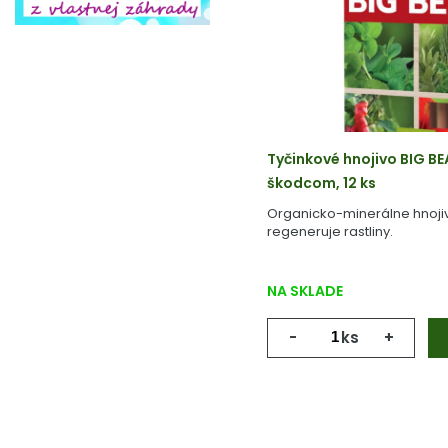
Tyčinkové hnojivo BIG BE
škodcom, 12 ks
Organicko-minerálne hnojivo
regeneruje rastliny.
NA SKLADE
-
ks
+