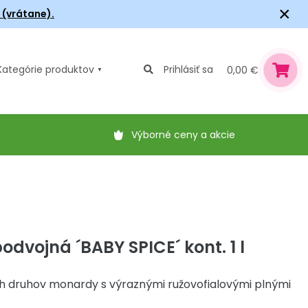
×
6 (vrátane).
Kategórie
produktov
Prihlásiť sa
0,00 €
Výborné ceny a akcie
dvojná ´BABY SPICE´ kont. 1 l
ch druhov monardy s výraznými ružovofialovými plnými