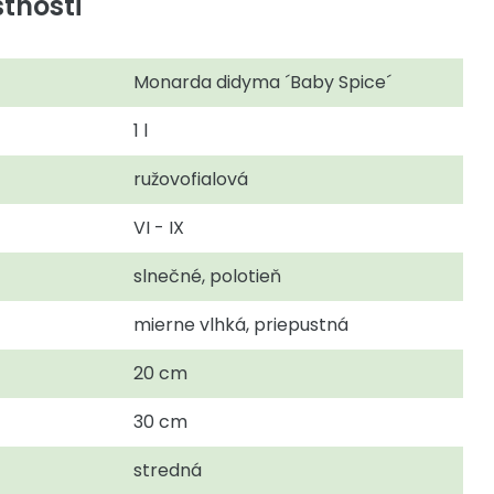
tnosti
Monarda didyma ´Baby Spice´
1 l
ružovofialová
VI - IX
slnečné, polotieň
mierne vlhká, priepustná
20 cm
30 cm
stredná