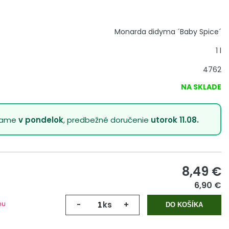
Monarda didyma ´Baby Spice´
1 l
4762
NA SKLADE
lame
v pondelok
, predbežné doručenie
utorok 11.08.
8,49
€
6,90 €
mu
-
ks
+
DO KOŠÍKA