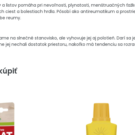
 a listov pomáha pri nevoľnosti, plynatosti, menštruačných ťažko
h ciest a bolestiach hrdla. Pôsobí ako antireumatikum a prostrie
čbe reumy.
 na slnečné stanovisko, ale vyhovuje jej aj polotieň. Darí sa jej
 jej nechali dostatok priestoru, nakoľko má tendenciu sa rozra
úpiť