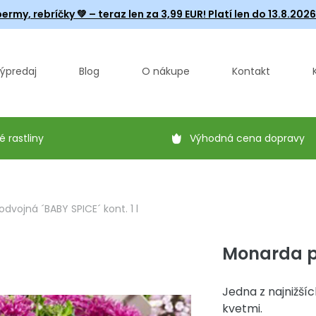
ermy, rebríčky
💚 – teraz len za 3,99 EUR! Platí len do 13.8.202
ýpredaj
Blog
O nákupe
Kontakt
é rastliny
Výhodná cena dopravy
vojná ´BABY SPICE´ kont. 1 l
Monarda po
Jedna z najnižší
kvetmi.