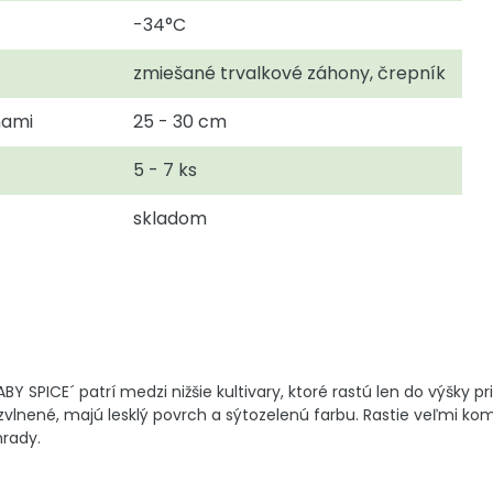
-34°C
zmiešané trvalkové záhony, črepník
nami
25 - 30 cm
5 - 7 ks
skladom
Y SPICE´ patrí medzi nižšie kultivary, ktoré rastú len do výšky 
e zvlnené, majú lesklý povrch a sýtozelenú farbu. Rastie veľmi ko
hrady.