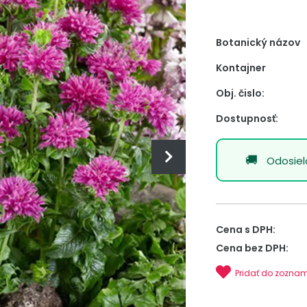
Botanický názov
Kontajner
Obj. čislo:
Dostupnosť:
Odosie
Cena s DPH:
Cena bez DPH:
Pridať do zozna