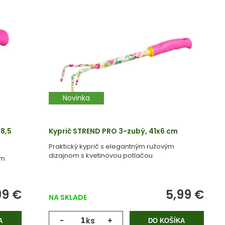
Novinka
8,5
Kyprič STREND PRO 3-zubý, 41x6 cm
Praktický kyprič s elegantným ružovým
dizajnom s kvetinovou potlačou.
m.
99 €
5,99 €
NA SKLADE
-
ks
+
A
DO KOŠÍKA