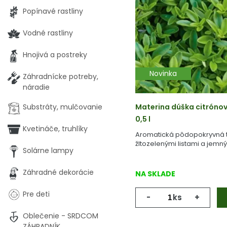
Popínavé rastliny
Vodné rastliny
Hnojivá a postreky
Novinka
Záhradnícke potreby,
náradie
Substráty, mulčovanie
Materina dúška citrónov
0,5 l
Kvetináče, truhlíky
Aromatická pôdopokryvná t
žltozelenými listami a jemn
Solárne lampy
kvetmi.
Záhradné dekorácie
NA SKLADE
Pre deti
-
ks
+
Oblečenie - SRDCOM
ZÁHRADNÍK