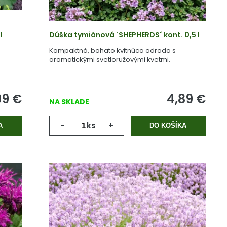
l
Dúška tymiánová ´SHEPHERDS´ kont. 0,5 l
Kompaktná, bohato kvitnúca odroda s
aromatickými svetloružovými kvetmi.
99
€
4,89
€
NA SKLADE
-
ks
+
A
DO KOŠÍKA