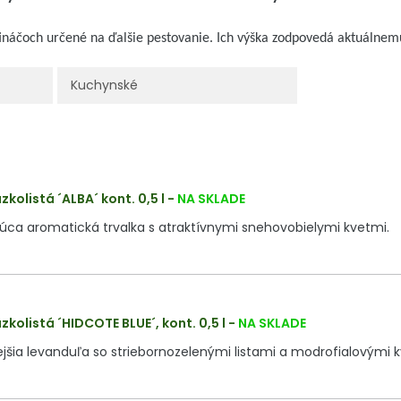
tináčoch určené na ďalšie pestovanie. Ich výška zodpovedá aktuálne
Kuchynské
kolistá ´ALBA´ kont. 0,5 l
-
NA SKLADE
úca aromatická trvalka s atraktívnymi snehovobielymi kvetmi.
kolistá ´HIDCOTE BLUE´, kont. 0,5 l
-
NA SKLADE
jšia levanduľa so striebornozelenými listami a modrofialovými 