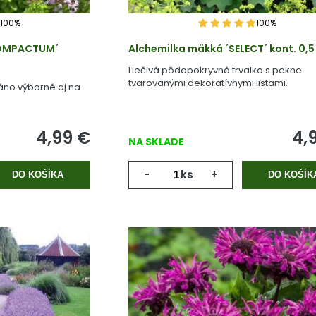
100%
100%
COMPACTUM´
Alchemilka mäkká ´SELECT´ kont. 0,5 
Liečivá pôdopokryvná trvalka s pekne
tvarovanými dekoratívnymi listami.
áno výborné aj na
4,99
€
4,
NA SKLADE
-
ks
+
DO KOŠÍKA
DO KOŠÍK