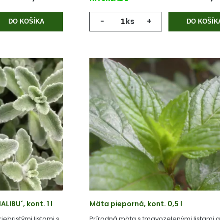
-
ks
+
DO KOŠÍKA
DO KOŠÍK
IBU´, kont. 1 l
Mäta pieporná, kont. 0,5 l
ebristými listami s
Prírodná mäta s tmavozelenými listami a