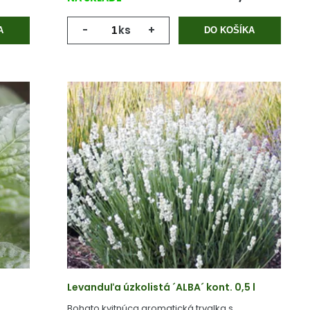
-
ks
+
A
DO KOŠÍKA
Levanduľa úzkolistá ´ALBA´ kont. 0,5 l
Bohato kvitnúca aromatická trvalka s