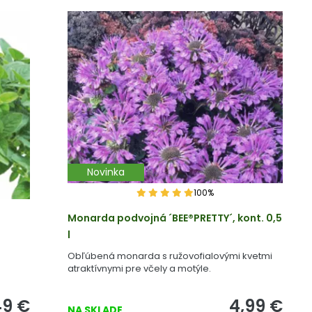
Novinka
100%
Monarda podvojná ´BEE®PRETTY´, kont. 0,5
l
Obľúbená monarda s ružovofialovými kvetmi
atraktívnymi pre včely a motýle.
49
€
4,99
€
NA SKLADE