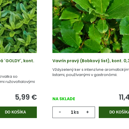
á ´GOLDY´, kont.
Vavrín pravý (Bobkový list), kont. 0,3
Vždyzelený ker s intenzívne aromatickým
listami, používanými v gastronómii.
rvalka so
ými ružovofialovými
5,99
€
11,
NA SKLADE
-
ks
+
DO KOŠÍKA
DO KOŠÍK