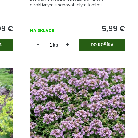
atraktívnymi snehovobielymi kvetmi.
99
€
5,99
€
NA SKLADE
-
ks
+
A
DO KOŠÍKA