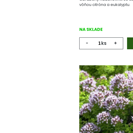
vôňou citróna a eukalyptu.
NA SKLADE
-
ks
+