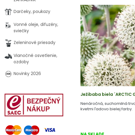
Darčeky, poukazy
Vonné oleje, difuzéry,
sviečky
Zeleninové priesady
Vianočné osvetlenie,
ozdoby
Novinky 2026
Ježibaba biela ´ARCTIC G
Nenáročná, suchomilná trva
kvetmi ľadovo bielej farby.
NA SKLADE