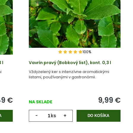
100%
 l
Vavrín pravý (Bobkový list), kont. 0,3 l
i
Vždyzelený ker s intenzívne aromatickými
listami, používanými v gastronómii.
49
€
9,99
€
NA SKLADE
-
ks
+
A
DO KOŠÍKA