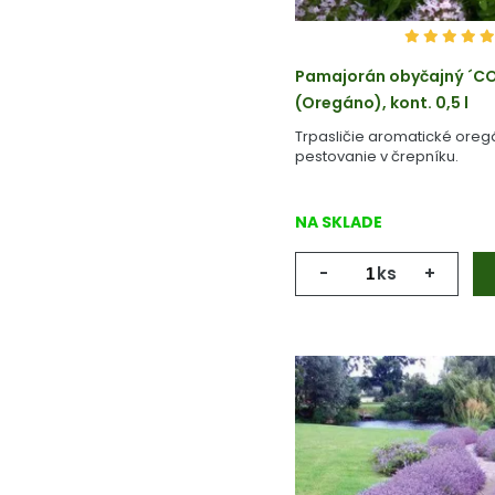
Pamajorán obyčajný ´
(Oregáno), kont. 0,5 l
Trpasličie aromatické oreg
pestovanie v črepníku.
NA SKLADE
-
ks
+