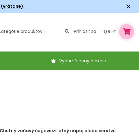
×
6 (vrátane).
Kategórie
produktov
Prihlásiť sa
0,00 €
Výborné ceny a akcie
 Chutný voňavý čaj, svieži letný nápoj alebo čerstvé