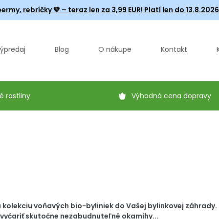
ermy, rebríčky
💚 – teraz len za 3,99 EUR! Platí len do 13.8.202
ýpredaj
Blog
O nákupe
Kontakt
é rastliny
Výhodná cena dopravy
ú kolekciu voňavých bio-byliniek do Vašej bylinkovej záhrady.
 vyčariť skutočne nezabudnuteľné okamihy...