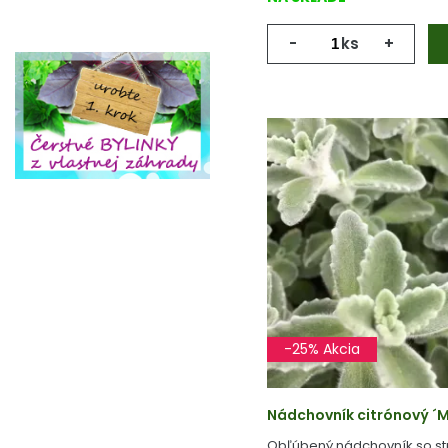
-
ks
+
-25% Akcia
Nádchovník citrónový ´MAL
Obľúbený nádchovník so stri