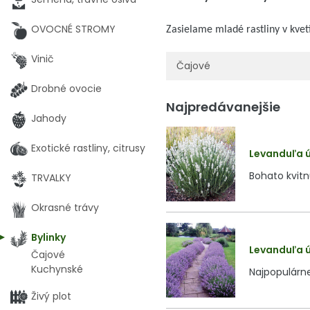
OVOCNÉ STROMY
Zasielame mladé rastliny v kve
Vinič
Čajové
Drobné ovocie
Najpredávanejšie
Jahody
Exotické rastliny, citrusy
Levanduľa úz
Bohato kvitn
TRVALKY
Okrasné trávy
Bylinky
Levanduľa úz
Čajové
Kuchynské
Najpopulárne
Živý plot