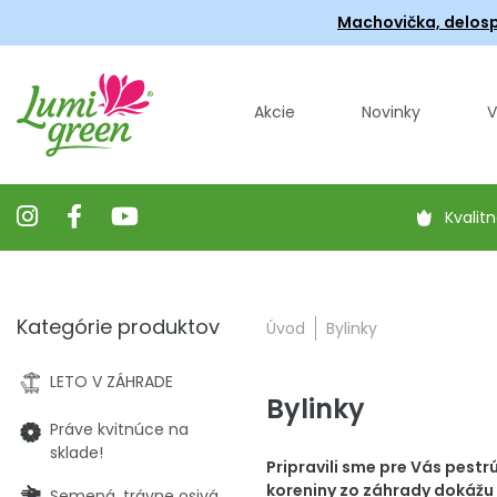
Machovička, delosp
Akcie
Novinky
V
Kvalitn
Kategórie produktov
Úvod
Bylinky
LETO V ZÁHRADE
Bylinky
Práve kvitnúce na
sklade!
Pripravili sme pre Vás pestr
koreniny zo záhrady dokážu
Semená, trávne osivá