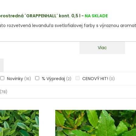
rostredná ´GRAPPENHALL´ kont. 0,5 l
-
NA SKLADE
to rozvetvená levanduľa svetlofialovej farby s výraznou aroma
Viac
Novinky
% Výpredaj
CENOVÝ HIT!
(16)
(2)
(0)
(78)