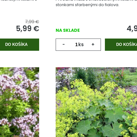
stonkami sfarbenými do fialova.
7,99 €
5,99
€
4,
NA SKLADE
-
ks
+
DO KOŠÍKA
DO KOŠÍK