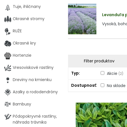
Tuje, ihličnany
Levanduľa p
Okrasné stromy
Vysoká, boha
RUŽE
Okrasné kry
Hortenzie
Filter produktov
Vresoviskové rastliny
Typ
Akcie
(2)
Dreviny na kmienku
Dostupnosť
Na sklade
Azalky a rododendróny
Bambusy
Pôdopokryvné rastliny,
náhrada trávnika