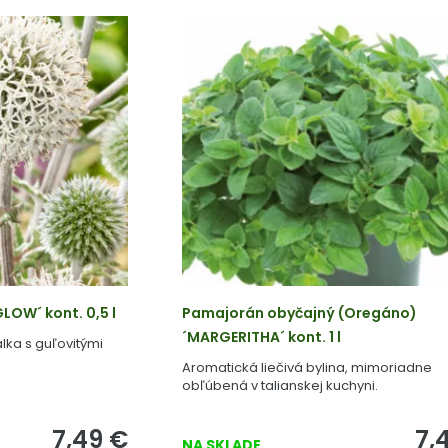
LOW´ kont. 0,5 l
Pamajorán obyčajný (Oregáno)
´MARGERITHA´ kont. 1 l
lka s guľovitými
Aromatická liečivá bylina, mimoriadne
obľúbená v talianskej kuchyni.
7,49
€
7,
NA SKLADE