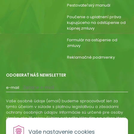
Pestovateľský manuál
Poučenie o uplatnení práva
kupujúceho na odstúpenie od
kúpnej zmluvy
Formulár na ostúpenie od
zmluvy
Reklamačné podmienky
ODOBERAŤ NÁŠ NEWSLETTER
e-mail
Vaše osobné údaje (email) budeme spracovávať len za
týmto účelom v súlade s platnou legislatívou a zásadami
ochrany osobných údajov. Informácie sú určené pre osoby
staršie ako 16 rokov. Súhlas potvrdíte kliknutím na odkaz, ktorý
vám pošleme na váš email. Súhlas môžete kedykoľvek
odvolať písomne, emailom alebo kliknutím na odkaz z
Vaše nastavenie cookies