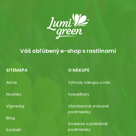
Váš obľúbený e-shop s rastlinami
SITEMAPA
O NÁKUPE
Akcie
Výhody nákupu u nás
Novinky
Vysvetlivky
Výpredaj
Všeobecné zmluvné
podmienky
Blog
Dodacie a platobné
podmienky
Kontakt