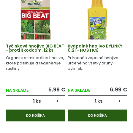
Tyčinkové hnojivo BIG BEAT
Kvapalné hnojivo BYLINKY
- proti škodcom, 12 ks
0,2l - HOŠTICE
Organicko-minerálne hnojivo,
Prírodné kvapalné hnojivo
ktoré posilňuje a regeneruje
určené na všetky druhy
rastliny.
byliniek.
5,99 €
6,99 €
NA SKLADE
NA SKLADE
-
ks
+
-
ks
+
DO KOŠÍKA
DO KOŠÍKA