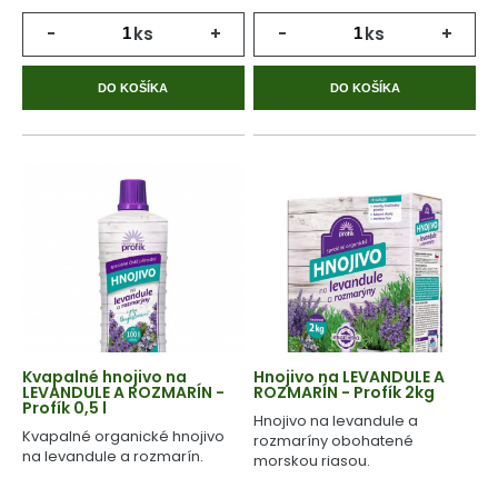
-
ks
+
-
ks
+
DO KOŠÍKA
DO KOŠÍKA
Kvapalné hnojivo na
Hnojivo na LEVANDULE A
LEVANDULE A ROZMARÍN -
ROZMARÍN - Profík 2kg
Profík 0,5 l
Hnojivo na levandule a
Kvapalné organické hnojivo
rozmaríny obohatené
na levandule a rozmarín.
morskou riasou.