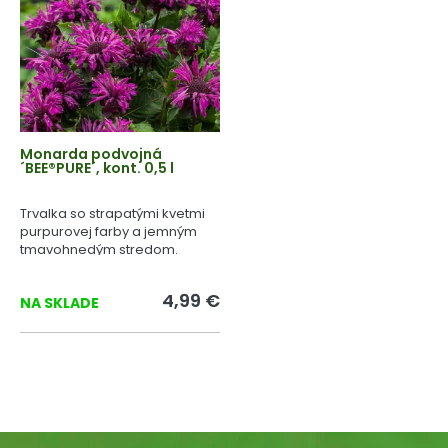
Monarda podvojná
´BEE®PURE´, kont. 0,5 l
Trvalka so strapatými kvetmi
purpurovej farby a jemným
tmavohnedým stredom.
4,99 €
NA SKLADE