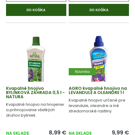
DO KOŠÍKA
DO KOŠÍKA
Novinka
Kvapalné hnojivo
AGRO kvapalné hnojivo na
BYLINKOVÁ ZÁHRADA 0,5 l -
LEVANDULE A OLEANDRE 1 l
NATURA
Kvapalné hnojivo určené pre
Kvapalné hnojivo na hnojenie
levandule, oleandre a iné
a prihnojovanie všetkých
stredomorské rastliny.
druhov byliniek.
8,99 €
9,99 €
NA SKLADE
NA SKLADE