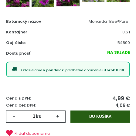
Botanický názov
Monarda ´Bee®Pure´
Kontajner
0,5 l
Obj. čislo:
54800
NA SKLADE
Dostupnosť:
Odosielame
v pondelok
, predbežné doručenie
utorok 11.08.
4,99
€
Cena s DPH:
Cena bez DPH:
4,06 €
-
ks
+
DO KOŠÍKA
Pridať do zoznamu