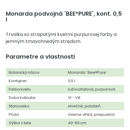
Monarda podvojná ´BEE®PURE´, kont. 0,5
l
Trvalka so strapatými kvetmi purpurovej farby a
jemným tmavohnedým stredom.
Parametre a vlastnosti
Botanický názov
Monarda ´Bee®Pure´
Kontajner
0,5 l
Farba kvetu
ružovofialová, purpurová
Doba kvitnutia
VI - VIII
Stanovisko
slnečné, polotieň
Pôda
mierne vlhká, priepustná
Výška v liste
40-50 cm