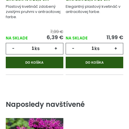
Plastový kvetináč zdobený
Elegantný plastový kvetináč v
zvislými pruhmi v antracitovej
antracitovej farbe.
farbe.
7,99 €
6,39 €
11,99 €
NA SKLADE
NA SKLADE
-
ks
+
-
ks
+
DO KOŠÍKA
DO KOŠÍKA
Naposledy navštívené