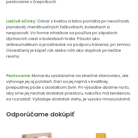
pestovanie v črepníkoch.
Liečivé účinky:
Odvar z kvetov a listov pomáha pri nevoľnosti,
plynatosti, menštruačných ťažkostiach, bolestiach a
nespavosti. Vo forme inhalácie sa používa pri zápaloch
dýchacích ciest a bolestiach hrdla. Pôsobí ako
antireumatikum a prostriedok na podporu trávenia, pri zimnici.
Osvedčený je kúpeľ rúk alebo nôh ako doplnok pri liečbe
reumy.
Pestovanie:
Monardu vysádzame na slnečné stanovisko, ale
vyhovuje jej aj polotieň. Darí sa jej najmä v kvalitnej,
priepustnej pôde s dostatkom živín. Pri výsadbe dbáme na to,
aby sme jej nechali dostatok priestoru, nakoľko má tendenciu
sa rozrastať. Vyžaduje dostatok vlahy, je vysoko mrazuodolná.
Odporúčame dokúpiť