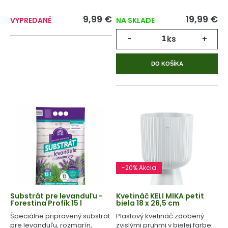
9,99 €
19,99 €
VYPREDANÉ
NA SKLADE
-
ks
+
DO KOŠÍKA
-20% Akcia
Substrát pre levanduľu -
Kvetináč KELI MIKA petit
Forestina Profík 15 l
biela 18 x 26,5 cm
Špeciálne pripravený substrát
Plastový kvetináč zdobený
pre levanduľu, rozmarín,
zvislými pruhmi v bielej farbe.