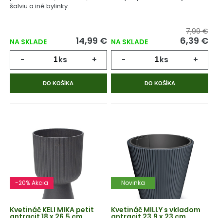
šalviu a iné bylinky.
7,99 €
14,99 €
6,39 €
NA SKLADE
NA SKLADE
-
ks
+
-
ks
+
DO KOŠÍKA
DO KOŠÍKA
-20% Akcia
Novinka
Kvetináč KELI MIKA petit
Kvetináč MILLY s vkladom
antracit 18 x 26,5 cm
antracit 23,9 x 23 cm