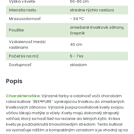
Výška v kvete
50-60 cm
Intenzita rastu
stredne rýchlo rastúca
Mrazuvzdornosť
- 34 °C
zmiešané trvalkové záhony,
Použitie
črepník
Vzdialenosť medzi
40 cm
rastlinami
Počet ks na m2
5 - 7 ks
Dostupnosť
skladom
Popis
Charakteristika:
Výrazné farby a odolnosť voči chorobám
robia kultivar ´BEE®PURE´ vynikajúcou trvalkou do zmiešaných
trvalkových záhonov. Výrazné purpurovofialové kvety svojou
vôňou lákajú motýle a včely. Kvety majú dokonalý strapatý
vzhľad, ktorý sa hodí tiež na rezanie do letných kytíc. Krása
kvetu je podčiarknutá tmavohnedým stredom. Tento kultivar
sa vyznačuje nižším a kompaktným vzrastom a je vhodný aj na