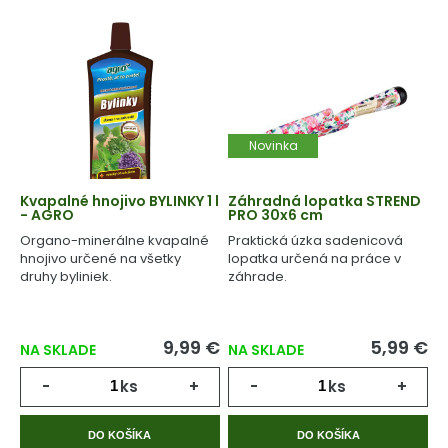
Novinka
Kvapalné hnojivo BYLINKY 1 l
Záhradná lopatka STREND
- AGRO
PRO 30x6 cm
Organo-minerálne kvapalné
Praktická úzka sadenicová
hnojivo určené na všetky
lopatka určená na práce v
druhy byliniek.
záhrade.
9,99 €
5,99 €
NA SKLADE
NA SKLADE
-
ks
+
-
ks
+
DO KOŠÍKA
DO KOŠÍKA