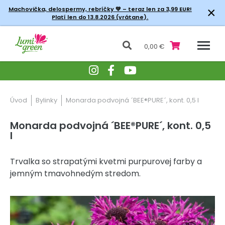
×
Machovička, delospermy, rebríčky
💚 – teraz len za 3,99 EUR!
Platí len do 13.8.2026 (vrátane).
0,00 €
Úvod
Bylinky
Monarda podvojná ´BEE®PURE´, kont. 0,5 l
Monarda podvojná ´BEE®PURE´, kont. 0,5
l
Trvalka so strapatými kvetmi purpurovej farby a
jemným tmavohnedým stredom.