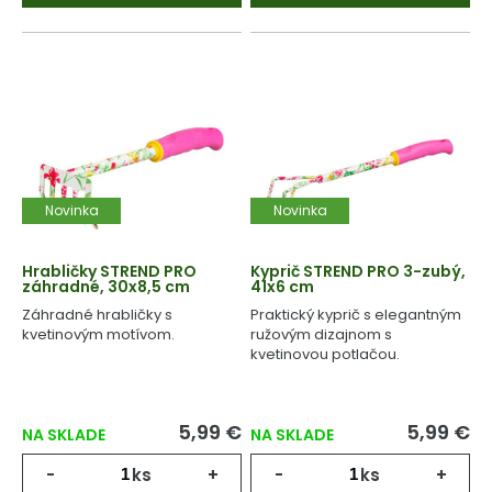
Novinka
Novinka
Hrabličky STREND PRO
Kyprič STREND PRO 3-zubý,
záhradné, 30x8,5 cm
41x6 cm
Záhradné hrabličky s
Praktický kyprič s elegantným
kvetinovým motívom.
ružovým dizajnom s
kvetinovou potlačou.
5,99 €
5,99 €
NA SKLADE
NA SKLADE
-
ks
+
-
ks
+