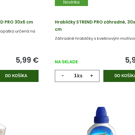
Novinka
ND PRO 30x6 cm
Hrabličky STREND PRO záhradné, 30x
cm
lopatka určená na
Záhradné hrabličky s kvetinovým motívo
5,99 €
5,
NA SKLADE
-
ks
+
DO KOŠÍKA
DO KOŠÍK