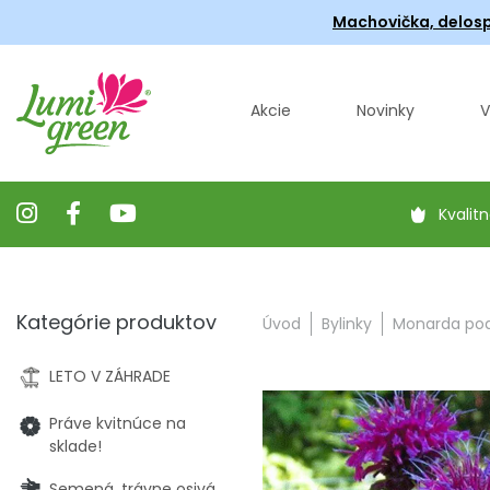
Machovička, delosp
Akcie
Novinky
V
Kvalitn
Kategórie produktov
Úvod
Bylinky
Monarda podv
LETO V ZÁHRADE
Práve kvitnúce na
sklade!
Semená, trávne osivá