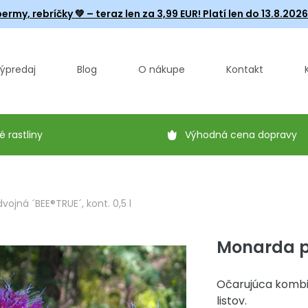
ermy, rebríčky
💚 – teraz len za 3,99 EUR! Platí len do 13.8.202
ýpredaj
Blog
O nákupe
Kontakt
é rastliny
Výhodná cena dopravy
ojná ´BEE®TRUE´, kont. 0,5 l
Monarda po
Očarujúca kombi
listov.