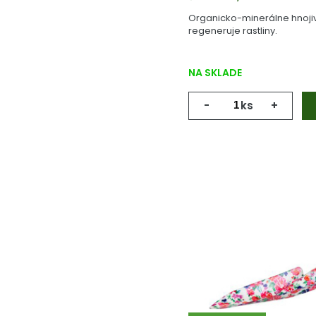
Organicko-minerálne hnojivo
regeneruje rastliny.
NA SKLADE
-
ks
+