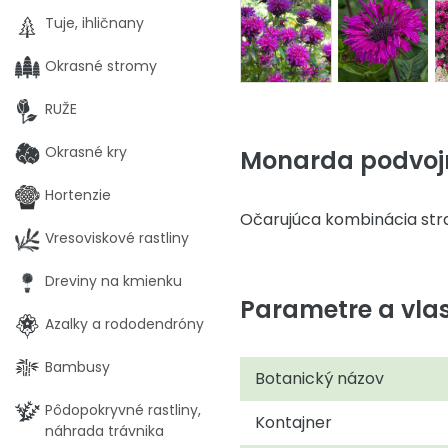
Tuje, ihličnany
Okrasné stromy
RUŽE
Okrasné kry
Monarda podvojná
Hortenzie
Očarujúca kombinácia str
Vresoviskové rastliny
Dreviny na kmienku
Parametre a vlas
Azalky a rododendróny
Bambusy
Botanický názov
Pôdopokryvné rastliny,
Kontajner
náhrada trávnika