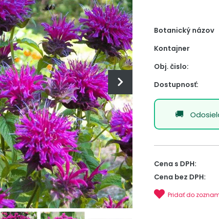
Botanický názov
Kontajner
Obj. čislo:
Dostupnosť:
Odosie
Cena s DPH:
Cena bez DPH:
Pridať do zozna