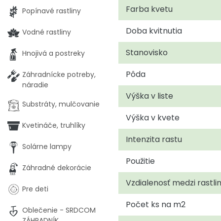
Farba kvetu
Popínavé rastliny
Doba kvitnutia
Vodné rastliny
Stanovisko
Hnojivá a postreky
Pôda
Záhradnícke potreby,
náradie
Výška v liste
Substráty, mulčovanie
Výška v kvete
Kvetináče, truhlíky
Intenzita rastu
Solárne lampy
Použitie
Záhradné dekorácie
Vzdialenosť medzi rastli
Pre deti
Počet ks na m2
Oblečenie - SRDCOM
ZÁHRADNÍK