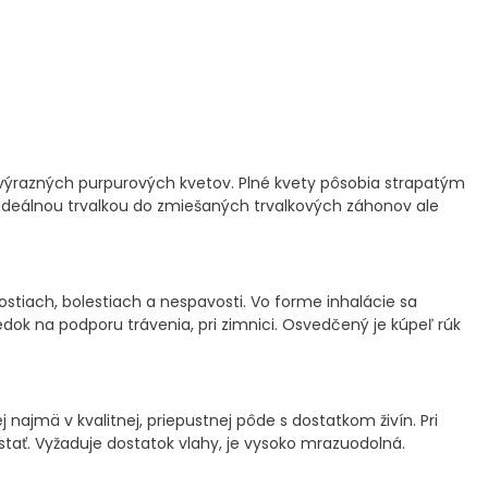
a výrazných purpurových kvetov. Plné kvety pôsobia strapatým
ideálnou trvalkou do zmiešaných trvalkových záhonov ale
stiach, bolestiach a nespavosti. Vo forme inhalácie sa
dok na podporu trávenia, pri zimnici. Osvedčený je kúpeľ rúk
 najmä v kvalitnej, priepustnej pôde s dostatkom živín. Pri
tať. Vyžaduje dostatok vlahy, je vysoko mrazuodolná.