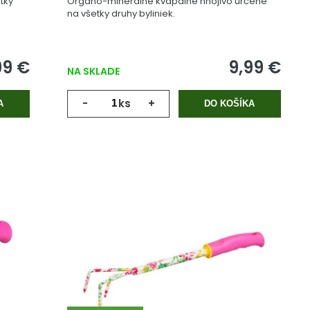
tky
Organo-minerálne kvapalné hnojivo určené
na všetky druhy byliniek.
99 €
9,99 €
NA SKLADE
-
ks
+
A
DO KOŠÍKA