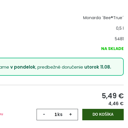
Monarda ´Bee®True´
0,5 l
5481
NA SKLADE
lame
v pondelok
, predbežné doručenie
utorok 11.08.
5,49
€
4,46 €
mu
-
ks
+
DO KOŠÍKA