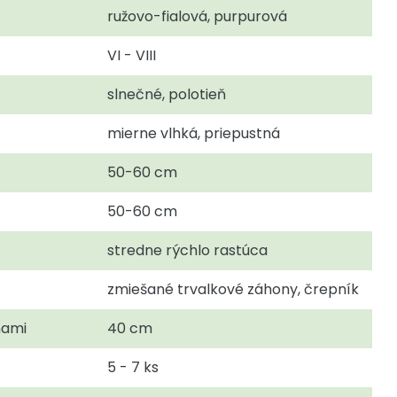
ružovo-fialová, purpurová
VI - VIII
slnečné, polotieň
mierne vlhká, priepustná
50-60 cm
50-60 cm
stredne rýchlo rastúca
zmiešané trvalkové záhony, črepník
nami
40 cm
5 - 7 ks