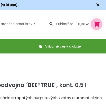
×
6 (vrátane).
Kategórie
produktov
Prihlásiť sa
0,00 €
Výborné ceny a akcie
dvojná ´BEE®TRUE´, kont. 0,5 l
nácia strapatých purpurových kvetov a aromatických