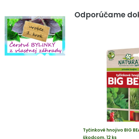
Odporúčame dok
Tyčinkové hnojivo BIG BE
škodcom, 12 ks