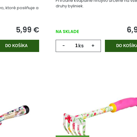
Prírodné kvapalné hnojivo určené na vše
druhy byliniek.
, ktoré posilňuje a
5,99 €
6,
NA SKLADE
-
ks
+
DO KOŠÍKA
DO KOŠÍK