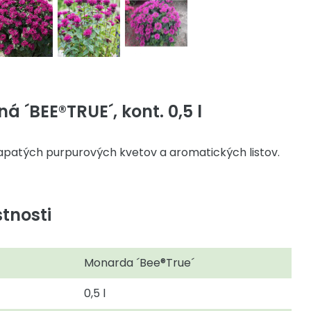
 ´BEE®TRUE´, kont. 0,5 l
apatých purpurových kvetov a aromatických listov.
tnosti
Monarda ´Bee®True´
0,5 l