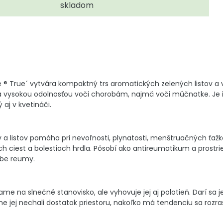
skladom
e ® True´ vytvára kompaktný trs aromatických zelených listov 
á vysokou odolnosťou voči chorobám, najmä voči múčnatke. Je 
aj v kvetináči.
 a listov pomáha pri nevoľnosti, plynatosti, menštruačných ťažko
h ciest a bolestiach hrdla. Pôsobí ako antireumatikum a prostrie
čbe reumy.
 na slnečné stanovisko, ale vyhovuje jej aj polotieň. Darí sa jej
 jej nechali dostatok priestoru, nakoľko má tendenciu sa rozras