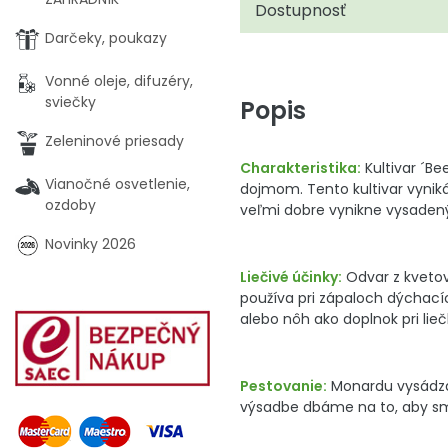
Dostupnosť
Darčeky, poukazy
Vonné oleje, difuzéry,
sviečky
Popis
Zeleninové priesady
Charakteristika:
Kultivar ´Be
Vianočné osvetlenie,
dojmom. Tento kultivar vynik
ozdoby
veľmi dobre vynikne vysadený 
Novinky 2026
Liečivé účinky:
Odvar z kvetov
používa pri zápaloch dýchacíc
alebo nôh ako doplnok pri lie
Pestovanie:
Monardu vysádzame
výsadbe dbáme na to, aby sme