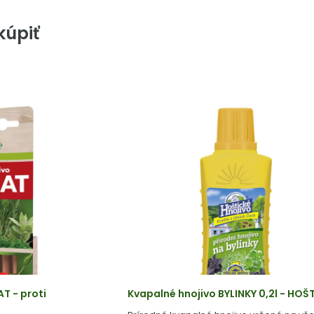
úpiť
AT - proti
Kvapalné hnojivo BYLINKY 0,2l - HOŠ