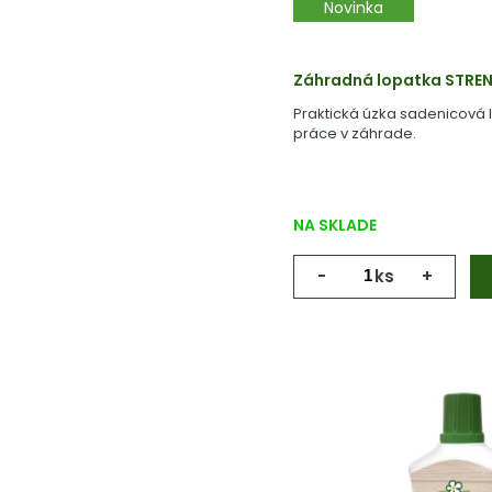
Novinka
Záhradná lopatka STRE
Praktická úzka sadenicová 
práce v záhrade.
NA SKLADE
-
ks
+