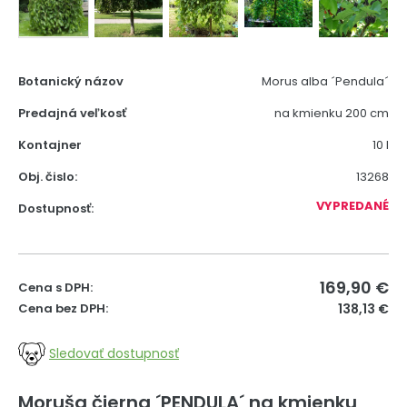
Botanický názov
Morus alba ´Pendula´
Predajná veľkosť
na kmienku 200 cm
Kontajner
10 l
Obj. čislo:
13268
VYPREDANÉ
Dostupnosť:
169,90
€
Cena s DPH:
Cena bez DPH:
138,13 €
Sledovať dostupnosť
Moruša čierna ´PENDULA´ na kmienku