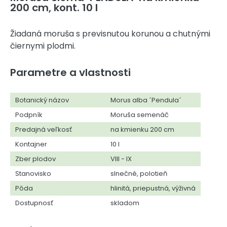
200 cm, kont. 10 l
Žiadaná moruša s previsnutou korunou a chutnými
čiernymi plodmi.
Parametre a vlastnosti
Botanický názov
Morus alba ´Pendula´
Podpník
Moruša semenáč
Predajná veľkosť
na kmienku 200 cm
Kontajner
10 l
Zber plodov
VIII - IX
Stanovisko
slnečné, polotieň
Pôda
hlinitá, priepustná, výživná
Dostupnosť
skladom