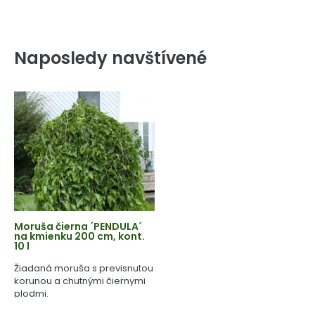
Naposledy navštívené
Moruša čierna ´PENDULA´
na kmienku 200 cm, kont.
10 l
Žiadaná moruša s previsnutou
korunou a chutnými čiernymi
plodmi.