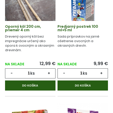
Oporný kôl 200 cm,
Predjarný postrek 100
priemer 4 cm
ml+5 ml
Drevený oporný kôl bez
Sada prípravkov na jarné
impregnácie určený ako
ošetrenie ovocných a
opora k ovocným a okrasným
okrasných drevín.
drevinám.
12,99 €
9,99 €
NA SKLADE
NA SKLADE
-
ks
+
-
ks
+
DO KOŠÍKA
DO KOŠÍKA