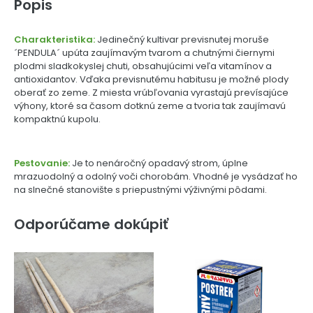
Popis
Charakteristika:
Jedinečný kultivar previsnutej moruše
´PENDULA´ upúta zaujímavým tvarom a chutnými čiernymi
plodmi sladkokyslej chuti, obsahujúcimi veľa vitamínov a
antioxidantov. Vďaka previsnutému habitusu je možné plody
oberať zo zeme. Z miesta vrúbľovania vyrastajú prevísajúce
výhony, ktoré sa časom dotknú zeme a tvoria tak zaujímavú
kompaktnú kupolu.
Pestovanie:
Je to nenáročný opadavý strom, úplne
mrazuodolný a odolný voči chorobám. Vhodné je vysádzať ho
na slnečné stanovište s priepustnými výživnými pôdami.
Odporúčame dokúpiť