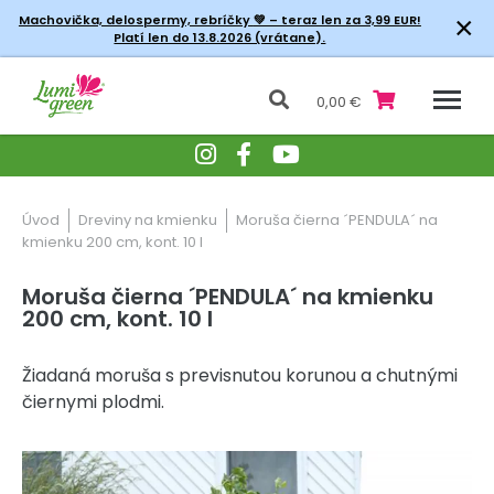
×
Machovička, delospermy, rebríčky
💚 – teraz len za 3,99 EUR!
Platí len do 13.8.2026 (vrátane).
0,00 €
Úvod
Dreviny na kmienku
Moruša čierna ´PENDULA´ na
kmienku 200 cm, kont. 10 l
Moruša čierna ´PENDULA´ na kmienku
200 cm, kont. 10 l
Žiadaná moruša s previsnutou korunou a chutnými
čiernymi plodmi.