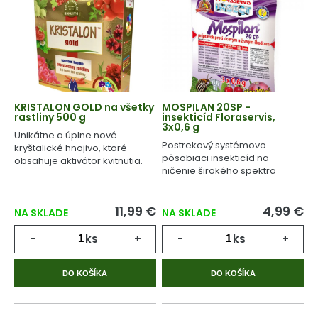
KRISTALON GOLD na všetky
MOSPILAN 20SP -
rastliny 500 g
insekticíd Floraservis,
3x0,6 g
Unikátne a úplne nové
Postrekový systémovo
kryštalické hnojivo, ktoré
pôsobiaci insekticíd na
obsahuje aktivátor kvitnutia.
ničenie širokého spektra
živočíšnych škodcov.
11,99 €
4,99 €
NA SKLADE
NA SKLADE
-
ks
+
-
ks
+
DO KOŠÍKA
DO KOŠÍKA