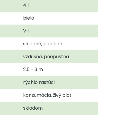
4 l
biela
VII
slnečné, polotieň
vzdušná, priepustná
2,5 - 3 m
rýchlo rastúci
konzumácia, živý plot
skladom