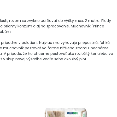
losti, rezom sa zvykne udržiavať do výšky max. 2 metre. Plody
 na priamy konzum a aj na spracovanie. Muchovník ´Prince
robám.
rípadne v polotieni. Najviac mu vyhovuje priepustná, ľahká
eme muchovník pestovať vo forme nižšieho stromu, necháme
. V prípade, že ho chceme pestovať ako rozložitý ker alebo vo
iež v skupinovej výsadbe vedľa seba ako živý plot.