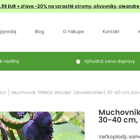
4,99 EUR + zľava -20% na vzrastlé stromy, olivovníky, oleandr
ýpredaj
Blog
O nákupe
Kontakt
é rastliny
Výhodná cena dopravy
lot
Muchovník ´PRINCE WILLIAM´ (Amelanchier) 30-40 cm, kont.
Muchovník
30-40 cm, k
Veľkoplodý, sam