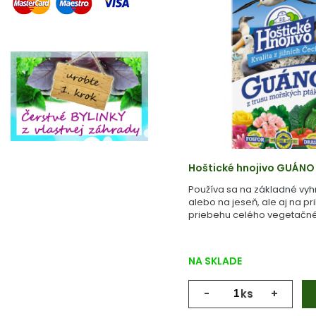
Hoštické hnojivo GUÁNO
Používa sa na základné vyh
alebo na jeseň, ale aj na pr
priebehu celého vegetačné
NA SKLADE
-
ks
+