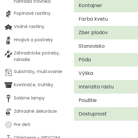
náhrada trávnika
Kontajner
Popínavé rastliny
Farba kvetu
Vodné rastliny
Zber plodov
Hnojivá a postreky
Stanovisko
Záhradnícke potreby,
Pôda
náradie
Substráty, mulčovanie
Výška
Kvetináče, truhlíky
Intenzita rastu
Solárne lampy
Použitie
Záhradné dekorácie
Dostupnosť
Pre deti
Oblečenie - SRDCOM