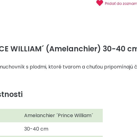
Pridať do zozna
E WILLIAM´ (Amelanchier) 30-40 cm,
uchovník s plodmi, ktoré tvarom a chuťou pripomínajú č
tnosti
Amelanchier ´Prince William´
30-40 cm