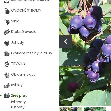
OVOCNÉ STROMY
Vinič
Drobné ovocie
Jahody
Exotické rastliny, citrusy
TRVALKY
Okrasné trávy
Bylinky
Živý plot
Ihličnatý
Listnatý