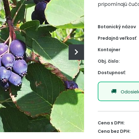
pripomínajú čučo
Botanický názov
Predajná veľkosť
Kontajner
Obj. čislo:
Dostupnosť:
Odosie
Cena s DPH:
Cena bez DPH: