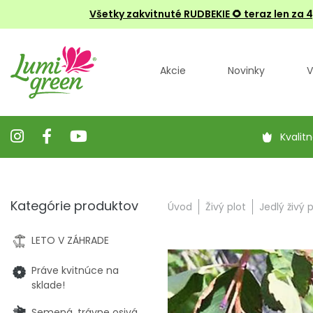
Všetky zakvitnuté RUDBEKIE
🌻 teraz len za 
Akcie
Novinky
V
Kvalitn
Kategórie produktov
Úvod
Živý plot
Jedlý živý p
LETO V ZÁHRADE
Práve kvitnúce na
sklade!
Semená, trávne osivá