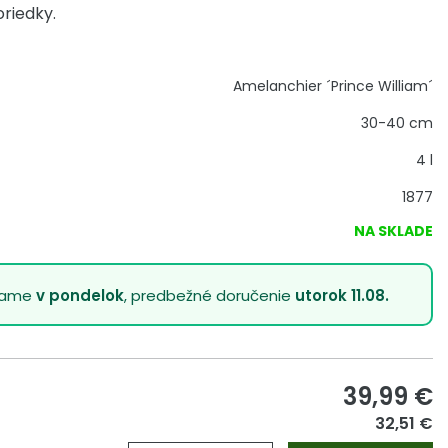
riedky.
Amelanchier ´Prince William´
30-40 cm
4 l
1877
NA SKLADE
lame
v pondelok
, predbežné doručenie
utorok 11.08.
39,99
€
32,51 €