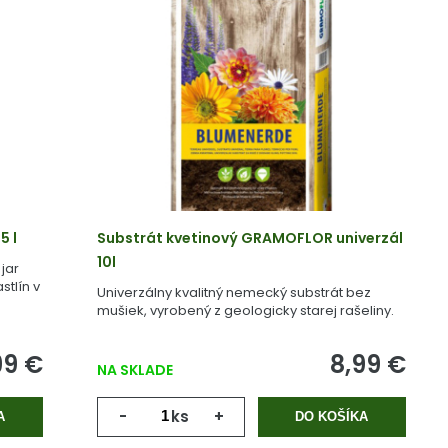
5 l
Substrát kvetinový GRAMOFLOR univerzál
10l
jar
stlín v
Univerzálny kvalitný nemecký substrát bez
mušiek, vyrobený z geologicky starej rašeliny.
99 €
8,99 €
NA SKLADE
-
ks
+
A
DO KOŠÍKA