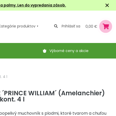
×
e a palmy. Len do vypredania zásob.
Kategórie
produktov
Prihlásiť sa
0,00 €
Výborné ceny a akcie
 4 l
 ´PRINCE WILLIAM´ (Amelanchier)
ont. 4 l
oopelivý muchovník s plodmi, ktoré tvarom a chuťou