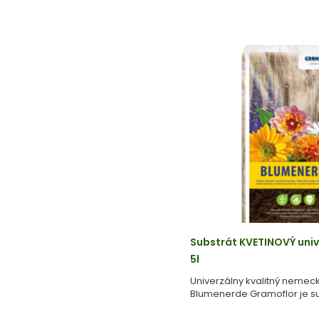
Substrát KVETINOVÝ univ
5l
Univerzálny kvalitný nemeck
Blumenerde Gramoflor je su
vyrobený z geologicky starej