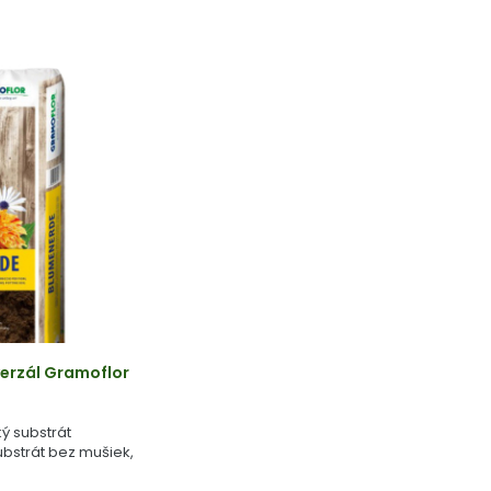
erzál Gramoflor
ý substrát
bstrát bez mušiek,
 rašeliny.