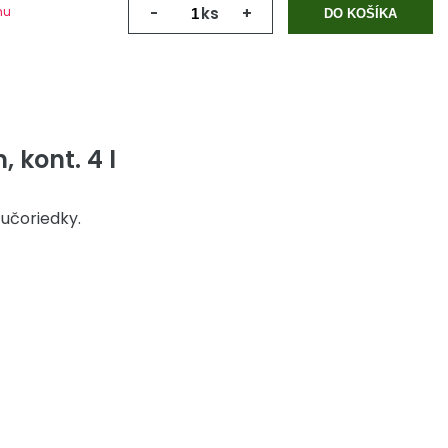
mu
-
ks
+
DO KOŠÍKA
 kont. 4 l
učoriedky.