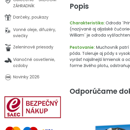
Popis
ZÁHRADNÍK
Darčeky, poukazy
Charakteristika:
Odroda ´Pri
(nazývané aj aljašské čučori
Vonné oleje, difuzéry,
William´ je odroda vyšľachte
sviečky
Zeleninové priesady
Pestovanie:
Muchovník patrí 
pôda. Toleruje aj pôdy s vy
vyrásť najsilnejší kmienok a 
Vianočné osvetlenie,
forme živého plotu, odstraňuje
ozdoby
Novinky 2026
Odporúčame dok