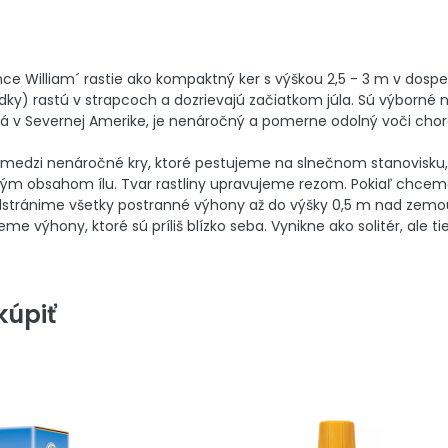
nce William´ rastie ako kompaktný ker s výškou 2,5 - 3 m v dospe
edky) rastú v strapcoch a dozrievajú začiatkom júla. Sú výborné
ná v Severnej Amerike, je nenáročný a pomerne odolný voči cho
medzi nenáročné kry, ktoré pestujeme na slnečnom stanovisku, p
sokým obsahom ílu. Tvar rastliny upravujeme rezom. Pokiaľ chc
odstránime všetky postranné výhony až do výšky 0,5 m nad zemou
me výhony, ktoré sú príliš blízko seba. Vynikne ako solitér, ale t
úpiť