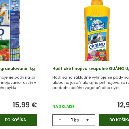
 granulované 1kg
Hoštické hnojivo kvapalné GUÁNO 0,
nojenie pôdy na jar
Hodí sa na základné vyhnojenie pôdy na 
ihnojovanie rastlín v
alebo na jeseň, ale aj na prihnojovanie ra
ho cyklu.
priebehu celého vegetačného cyklu.
15,99 €
12,
NA SKLADE
-
ks
+
DO KOŠÍKA
DO KOŠÍK