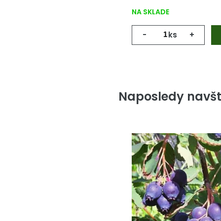
NA SKLADE
-
ks
+
Naposledy navšt