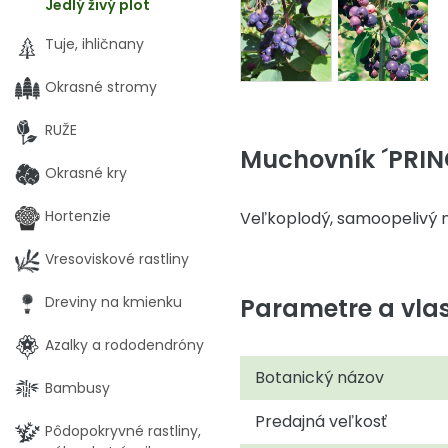
Jedlý živý plot
Tuje, ihličnany
Okrasné stromy
RUŽE
Muchovník ´PRINC
Okrasné kry
Hortenzie
Veľkoplodý, samoopelivý m
Vresoviskové rastliny
Parametre a vlas
Dreviny na kmienku
Azalky a rododendróny
Botanický názov
Bambusy
Predajná veľkosť
Pôdopokryvné rastliny,