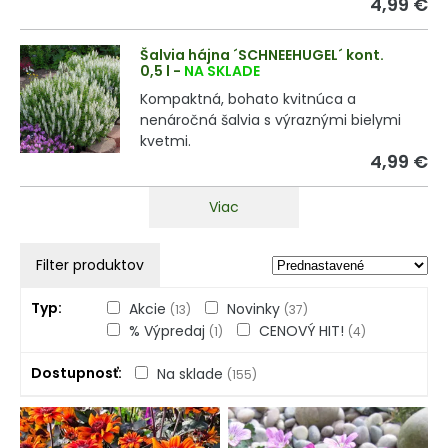
4,99 €
Šalvia hájna ´SCHNEEHUGEL´ kont.
0,5 l
-
NA SKLADE
Kompaktná, bohato kvitnúca a
nenáročná šalvia s výraznými bielymi
kvetmi.
4,99 €
Viac
Filter produktov
Typ
Akcie
Novinky
(13)
(37)
% Výpredaj
CENOVÝ HIT!
(1)
(4)
Dostupnosť
Na sklade
(155)