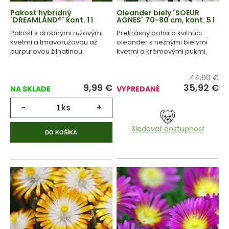
Pakost hybridný
Oleander biely ´SOEUR
´DREAMLAND®´ kont. 1 l
AGNES´ 70-80 cm, kont. 5 l
Pakost s drobnými ružovými
Prekrásny bohato kvitnúci
kvetmi a tmavoružovou až
oleander s nežnými bielymi
purpurovou žilnatinou.
kvetmi a krémovými pukmi.
44,90 €
9,99
€
35,92
€
NA SKLADE
VYPREDANÉ
-
ks
+
Sledovať dostupnosť
DO KOŠÍKA