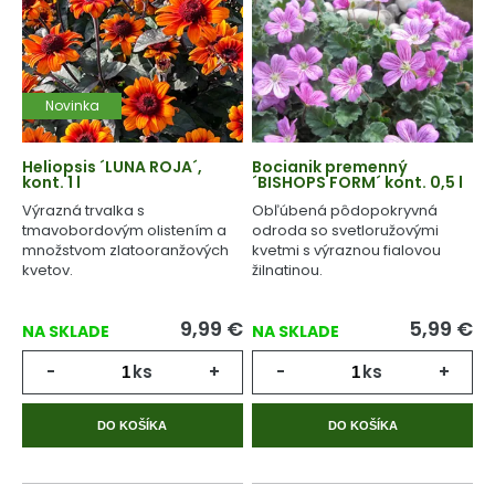
Novinka
Heliopsis ´LUNA ROJA´,
Bocianik premenný
kont. 1 l
´BISHOPS FORM´ kont. 0,5 l
Výrazná trvalka s
Obľúbená pôdopokryvná
tmavobordovým olistením a
odroda so svetloružovými
množstvom zlatooranžových
kvetmi s výraznou fialovou
kvetov.
žilnatinou.
9,99
€
5,99
€
NA SKLADE
NA SKLADE
-
ks
+
-
ks
+
DO KOŠÍKA
DO KOŠÍKA