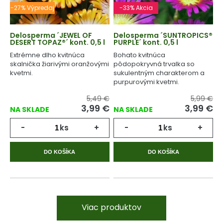
-27% Výpredaj
-33% Akcia
Delosperma ´JEWEL OF
Delosperma ´SUNTROPICS®
DESERT TOPAZ®´ kont. 0,5 l
PURPLE´ kont. 0,5 l
Extrémne dlho kvitnúca
Bohato kvitnúca
skalnička žiarivými oranžovými
pôdopokryvná trvalka so
kvetmi.
sukulentným charakterom a
purpurovými kvetmi.
5,49 €
5,99 €
3,99
€
3,99
€
NA SKLADE
NA SKLADE
-
ks
+
-
ks
+
DO KOŠÍKA
DO KOŠÍKA
Viac produktov