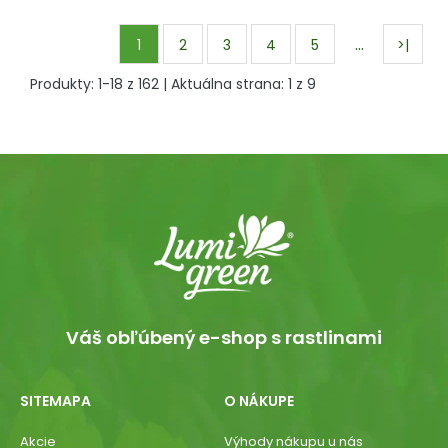
…
1
2
3
4
5
>|
Produkty:
1
-
18
z
162
| Aktuálna strana:
1
z
9
Váš obľúbený e-shop s rastlinami
SITEMAPA
O NÁKUPE
Akcie
Výhody nákupu u nás