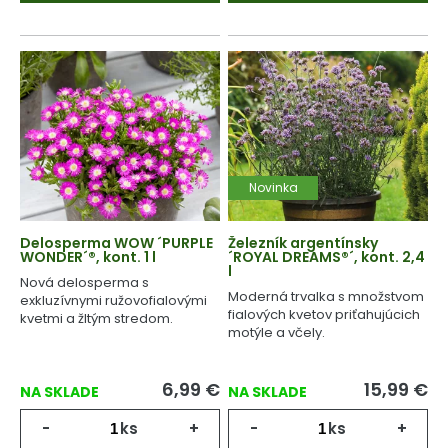
Novinka
Delosperma WOW ´PURPLE
Železník argentínsky
WONDER´®, kont. 1 l
´ROYAL DREAMS®´, kont. 2,4
l
Nová delosperma s
Moderná trvalka s množstvom
exkluzívnymi ružovofialovými
fialových kvetov priťahujúcich
kvetmi a žltým stredom.
motýle a včely.
6,99
€
15,99
€
NA SKLADE
NA SKLADE
-
ks
+
-
ks
+