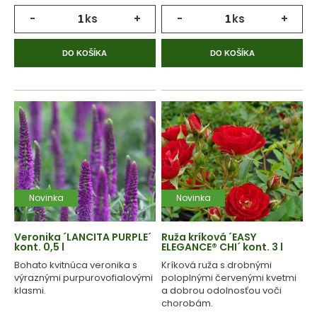
-
ks
+
-
ks
+
DO KOŠÍKA
DO KOŠÍKA
Novinka
Novinka
Veronika ´LANCITA PURPLE´
Ruža kríková ´EASY
kont. 0,5 l
ELEGANCE® CHI´ kont. 3 l
Bohato kvitnúca veronika s
Kríková ruža s drobnými
výraznými purpurovofialovými
poloplnými červenými kvetmi
klasmi.
a dobrou odolnosťou voči
chorobám.