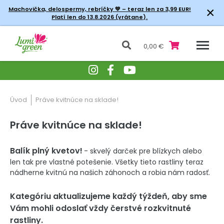
×
Machovička, delospermy, rebríčky
💚 – teraz len za 3,99 EUR!
Platí len do 13.8.2026 (vrátane).
0,00 €
Úvod
Práve kvitnúce na sklade!
Práve kvitnúce na sklade!
Balík plný kvetov!
- skvelý darček pre blízkych alebo
len tak pre vlastné potešenie. Všetky tieto rastliny teraz
nádherne kvitnú na našich záhonoch a robia nám radosť.
Kategóriu aktualizujeme každý týždeň, aby sme
Vám mohli odoslať vždy čerstvé rozkvitnuté
rastliny.