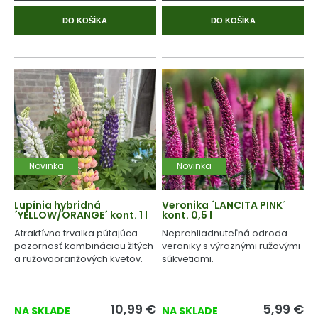
DO KOŠÍKA
DO KOŠÍKA
Novinka
Novinka
Lupínia hybridná
Veronika ´LANCITA PINK´
´YELLOW/ORANGE´ kont. 1 l
kont. 0,5 l
Atraktívna trvalka pútajúca
Neprehliadnuteľná odroda
pozornosť kombináciou žltých
veroniky s výraznými ružovými
a ružovooranžových kvetov.
súkvetiami.
10,99
€
5,99
€
NA SKLADE
NA SKLADE