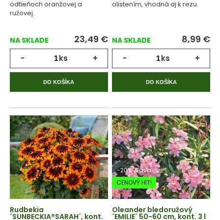
odtieňoch oranžovej a
olistením, vhodná aj k rezu.
ružovej.
23,49
€
8,99
€
NA SKLADE
NA SKLADE
-
ks
+
-
ks
+
DO KOŠÍKA
DO KOŠÍKA
-20% Zľava
CENOVÝ HIT!
Rudbekia
Oleander bledoružový
´SUNBECKIA®SARAH´, kont.
´EMILIE´ 50-60 cm, kont. 3 l