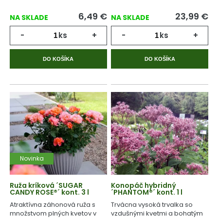
6,49
€
23,99
€
NA SKLADE
NA SKLADE
-
ks
+
-
ks
+
DO KOŠÍKA
DO KOŠÍKA
Novinka
Ruža kríková ´SUGAR
Konopáč hybridný
CANDY ROSE®´ kont. 3 l
´PHANTOM®´ kont. 1 l
Atraktívna záhonová ruža s
Trvácna vysoká trvalka so
množstvom plných kvetov v
vzdušnými kvetmi a bohatým