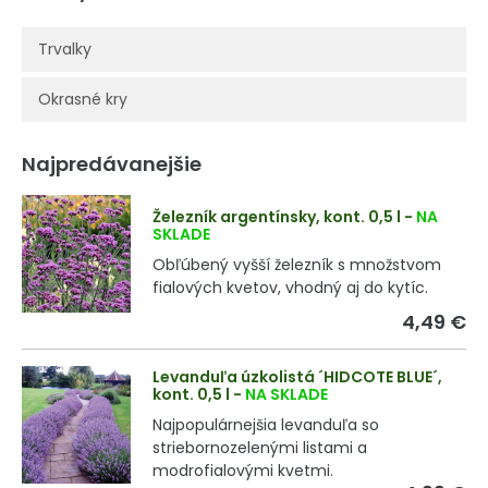
Trvalky
Okrasné kry
Najpredávanejšie
Železník argentínsky, kont. 0,5 l
-
NA
SKLADE
Obľúbený vyšší železník s množstvom
fialových kvetov, vhodný aj do kytíc.
4,49 €
Levanduľa úzkolistá ´HIDCOTE BLUE´,
kont. 0,5 l
-
NA SKLADE
Najpopulárnejšia levanduľa so
striebornozelenými listami a
modrofialovými kvetmi.