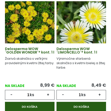
Delosperma WOW
Delosperma WOW
´GOLDEN WONDER´® kont. 1 l
´LIMONCELLO´® kont. 1 l
Žiarivá skalnička s veľkými
Výnimočne sfarbená
pravidelnými kvetmi žltej farby.
skalnička s kvetmi bielej a žltej
farbe.
8,99
€
8,49
€
NA SKLADE
NA SKLADE
-
ks
+
-
ks
+
DO KOŠÍKA
DO KOŠÍKA