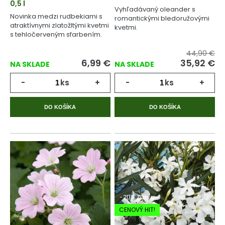
0,5 l
Vyhľadávaný oleander s
Novinka medzi rudbekiami s
romantickými bledoružovými
atraktívnymi zlatožltými kvetmi
kvetmi.
s tehločerveným sfarbením.
44,90 €
6,99
€
35,92
€
NA SKLADE
NA SKLADE
-
ks
+
-
ks
+
DO KOŠÍKA
DO KOŠÍKA
-20% Zľava
CENOVÝ HIT!