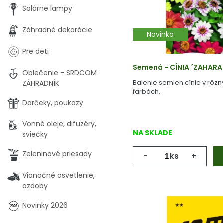
Solárne lampy
Záhradné dekorácie
Novinka
Pre deti
Semená - CÍNIA ´ZAHARA
Oblečenie - SRDCOM
Balenie semien cínie v rôzn
ZÁHRADNÍK
farbách.
Darčeky, poukazy
Vonné oleje, difuzéry,
NA SKLADE
sviečky
Zeleninové priesady
-
ks
+
Vianočné osvetlenie,
ozdoby
Novinky 2026