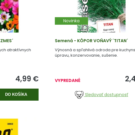
Novinka
 ZMES´
Semená - KÔPOR VOŇAVÝ ´TITAN´
ych atraktívnych
Výnosná a spľahlivá odroda pre kuchyn
úpravu, konzervovanie, sušenie.
4,99
€
2,
VYPREDANÉ
Sledovať dostupnosť
DO KOŠÍKA