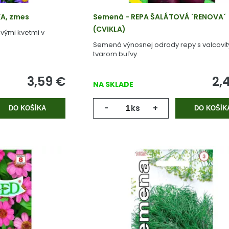
A, zmes
Semená - REPA ŠALÁTOVÁ ´RENOVA´
(CVIKLA)
ivými kvetmi v
Semená výnosnej odrody repy s valcovi
tvarom buľvy.
3,59
€
2,
NA SKLADE
-
ks
+
DO KOŠÍKA
DO KOŠÍK