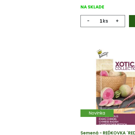
NA SKLADE
-
ks
+
Novinka
Semená - REĎKOVKA ´RED