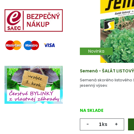
Novinka
Semená - ŠALÁT LISTOV
Semená skorého listového š
jesenný výsev.
NA SKLADE
-
ks
+