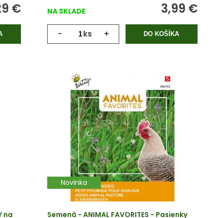
29
€
3,99
€
NA SKLADE
-
ks
+
A
DO KOŠÍKA
Novinka
Y na
Semená - ANIMAL FAVORITES - Pasienky