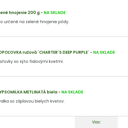
lené hnojenie 200 g
-
NA SKLADE
vo určené na zelené hnojenie pôdy.
OPOĽOVKA ružová ´CHARTER´S DEEP PURPLE´
-
NA SKLADE
ľovky so sýto fialovými kvetmi.
YPSOMILKA METLINATÁ biela
-
NA SKLADE
alka so záplavou bielych kvetov.
Viac