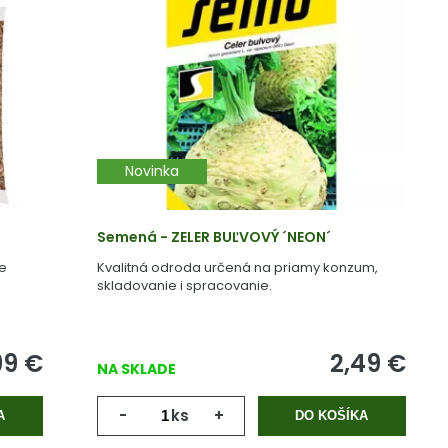
Novinka
Semená - ZELER BUĽVOVÝ ´NEON´
ie
Kvalitná odroda určená na priamy konzum,
skladovanie i spracovanie.
99
€
2,49
€
NA SKLADE
-
ks
+
A
DO KOŠÍKA