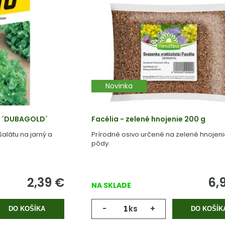
Novinka
Ý ´DUBAGOLD´
Facélia - zelené hnojenie 200 g
alátu na jarný a
Prírodné osivo určené na zelené hnojen
pôdy.
2,39
€
6,
NA SKLADE
-
ks
+
DO KOŠÍKA
DO KOŠÍK