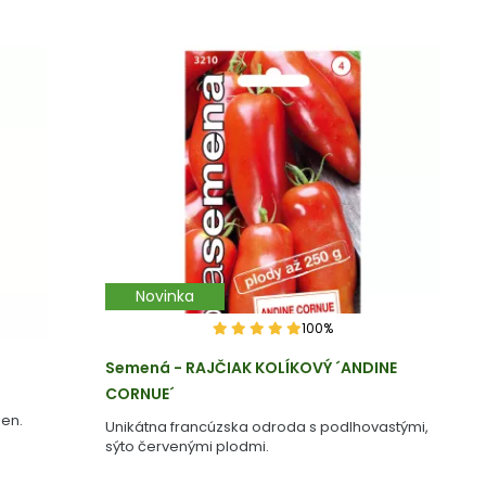
Novinka
100%
Semená - RAJČIAK KOLÍKOVÝ ´ANDINE
CORNUE´
en.
Unikátna francúzska odroda s podlhovastými,
sýto červenými plodmi.