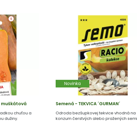
Novinka
´ muškátová
Semená - TEKVICA ´GURMAN´
ladkou chuťou a
Odroda bezšupkovej tekvice vhodná na
u dužiny.
konzum čerstvých alebo pražených semi