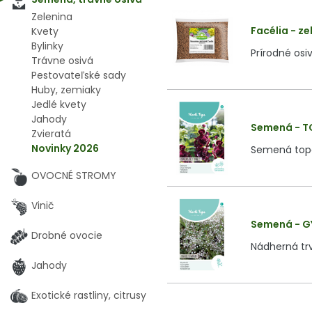
Zelenina
Facélia - ze
Kvety
Bylinky
Prírodné osi
Trávne osivá
Pestovateľské sady
Huby, zemiaky
Jedlé kvety
Jahody
Semená - T
Zvieratá
Novinky 2026
Semená topo
OVOCNÉ STROMY
Vinič
Semená - G
Drobné ovocie
Nádherná trv
Jahody
Exotické rastliny, citrusy