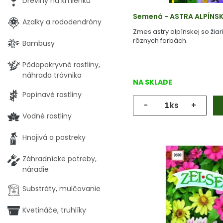
Dreviny na kmienku
Semená - ASTRA ALPÍNSK
Azalky a rododendróny
Zmes astry alpínskej so žiar
rôznych farbách.
Bambusy
Pôdopokryvné rastliny,
náhrada trávnika
NA SKLADE
Popínavé rastliny
-
ks
+
Vodné rastliny
Hnojivá a postreky
Záhradnícke potreby,
náradie
Substráty, mulčovanie
Kvetináče, truhlíky