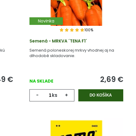
Novinka
100%
Semená - MRKVA ´TENA F1´
skú
Semená poloneskorej mrkvy vhodnej aj na
dlhodobé skladovanie.
49
€
2,69
€
NA SKLADE
-
ks
+
DO KOŠÍKA