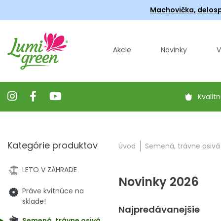
Machovička, delosp
Akcie
Novinky
V
Kvalitn
Kategórie produktov
Úvod
Semená, trávne osivá
LETO V ZÁHRADE
Novinky 2026
Práve kvitnúce na
sklade!
Najpredávanejšie
Semená, trávne osivá