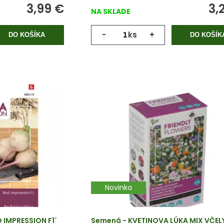
3,99
€
3,
NA SKLADE
-
ks
+
DO KOŠÍKA
DO KOŠÍK
Novinka
 IMPRESSION F1´
Semená - KVETINOVA LÚKA MIX VČEL