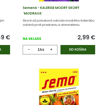
Semená - KALERÁB MODRÝ SKORÝ
´MODRAVA´
tým
Skorá až poloskorá odroda modrého kalerábu
odolná proti praskaniu a drevnateniu.
49
€
2,99
€
NA SKLADE
-
ks
+
A
DO KOŠÍKA