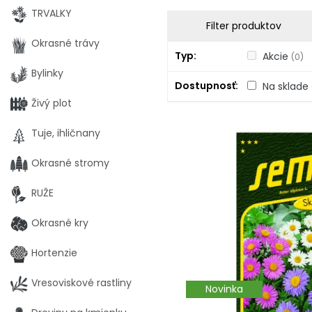
TRVALKY
Filter produktov
Okrasné trávy
Typ
Akcie
(0)
Bylinky
Dostupnosť
Na sklade
Živý plot
Tuje, ihličnany
Okrasné stromy
RUŽE
Okrasné kry
Hortenzie
Vresoviskové rastliny
Novinka