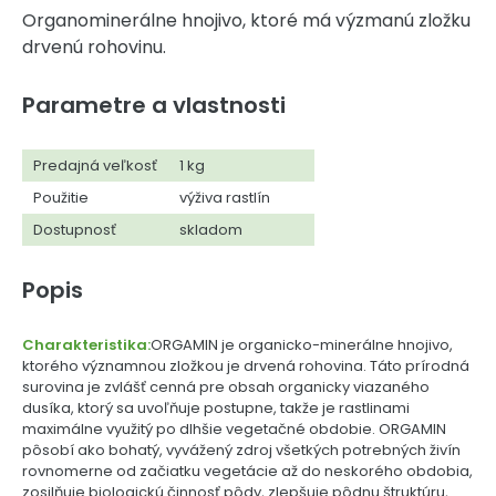
Organominerálne hnojivo, ktoré má výzmanú zložku
drvenú rohovinu.
Parametre a vlastnosti
Predajná veľkosť
1 kg
Použitie
výživa rastlín
Dostupnosť
skladom
Popis
Charakteristika:
ORGAMIN je organicko-minerálne hnojivo,
ktorého významnou zložkou je drvená rohovina. Táto prírodná
surovina je zvlášť cenná pre obsah organicky viazaného
dusíka, ktorý sa uvoľňuje postupne, takže je rastlinami
maximálne využitý po dlhšie vegetačné obdobie. ORGAMIN
pôsobí ako bohatý, vyvážený zdroj všetkých potrebných živín
rovnomerne od začiatku vegetácie až do neskorého obdobia,
zosilňuje biologickú činnosť pôdy, zlepšuje pôdnu štruktúru,