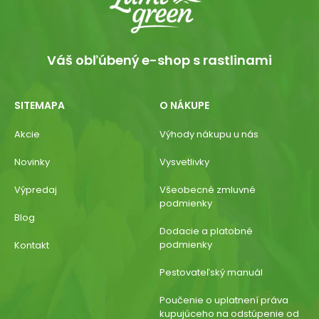
Váš obľúbený e-shop s rastlinami
SITEMAPA
O NÁKUPE
Akcie
Výhody nákupu u nás
Novinky
Vysvetlivky
Výpredaj
Všeobecné zmluvné
podmienky
Blog
Dodacie a platobné
podmienky
Kontakt
Pestovateľský manuál
Poučenie o uplatnení práva
kupujúceho na odstúpenie od