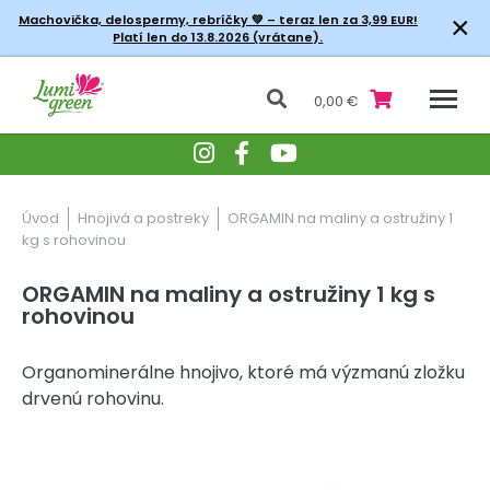
×
Machovička, delospermy, rebríčky
💚 – teraz len za 3,99 EUR!
Platí len do 13.8.2026 (vrátane).
0,00 €
Úvod
Hnojivá a postreky
ORGAMIN na maliny a ostružiny 1
kg s rohovinou
ORGAMIN na maliny a ostružiny 1 kg s
rohovinou
Organominerálne hnojivo, ktoré má výzmanú zložku
drvenú rohovinu.