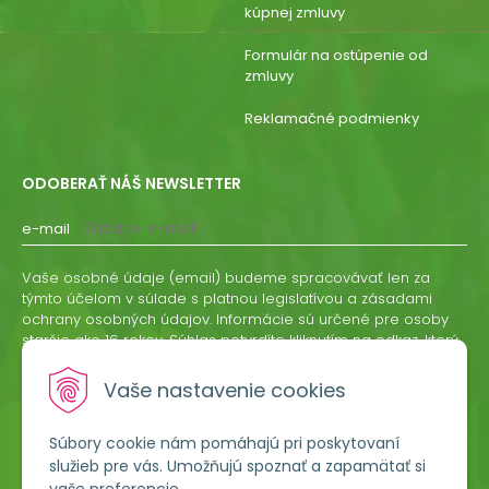
kúpnej zmluvy
Formulár na ostúpenie od
zmluvy
Reklamačné podmienky
ODOBERAŤ NÁŠ NEWSLETTER
e-mail
Vaše osobné údaje (email) budeme spracovávať len za
týmto účelom v súlade s platnou legislatívou a zásadami
ochrany osobných údajov. Informácie sú určené pre osoby
staršie ako 16 rokov. Súhlas potvrdíte kliknutím na odkaz, ktorý
vám pošleme na váš email. Súhlas môžete kedykoľvek
odvolať písomne, emailom alebo kliknutím na odkaz z
Vaše nastavenie cookies
ktoréhokoľvek informačného emailu.
Súbory cookie nám pomáhajú pri poskytovaní
ODOBERAŤ
služieb pre vás. Umožňujú spoznať a zapamätať si