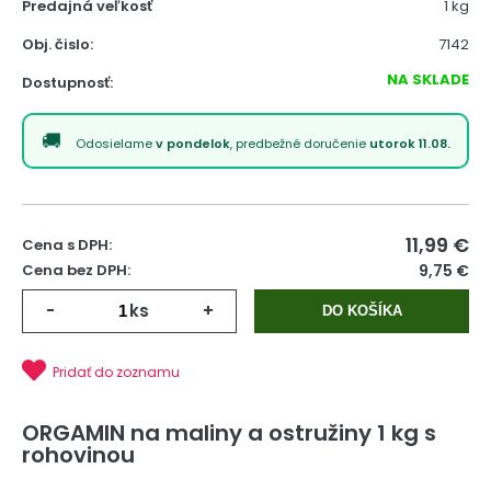
Predajná veľkosť
1 kg
Obj. čislo:
7142
NA SKLADE
Dostupnosť:
Odosielame
v pondelok
, predbežné doručenie
utorok 11.08.
11,99
€
Cena s DPH:
Cena bez DPH:
9,75 €
-
ks
+
DO KOŠÍKA
Pridať do zoznamu
ORGAMIN na maliny a ostružiny 1 kg s
rohovinou