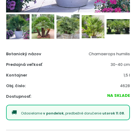
Botanický názov
Chamaerops humilis
Predajná veľkosť
30-40 cm
Kontajner
1,5 l
Obj. čislo:
4628
NA SKLADE
Dostupnosť:
Odosielame
v pondelok
, predbežné doručenie
utorok 11.08.