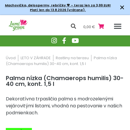
×
Machovička, delospermy, rebríčky
💚 – teraz len za 3,99 EUR!
Platí len do 13.8.2026 (vrátane).
0,00 €
Úvod
LETO V ZÁHRADE
Rastliny na terasu
Palma nízka
(Chamaerops humilis) 30-40 cm, kont. 1,5 l
Palma nízka (Chamaerops humilis) 30-
40 cm, kont. 1,5 l
Dekoratívna trpasličia palma s modrozelenými
vejárovitými listami, vhodná na pestovanie v našich
podmienkach.
-20% Zľava