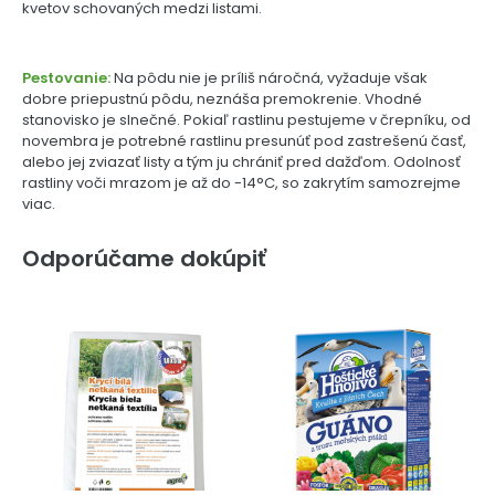
kvetov schovaných medzi listami.
Pestovanie:
Na pôdu nie je príliš náročná, vyžaduje však
dobre priepustnú pôdu, neznáša premokrenie. Vhodné
stanovisko je slnečné. Pokiaľ rastlinu pestujeme v črepníku, od
novembra je potrebné rastlinu presunúť pod zastrešenú časť,
alebo jej zviazať listy a tým ju chrániť pred dažďom. Odolnosť
rastliny voči mrazom je až do -14°C, so zakrytím samozrejme
viac.
Odporúčame dokúpiť