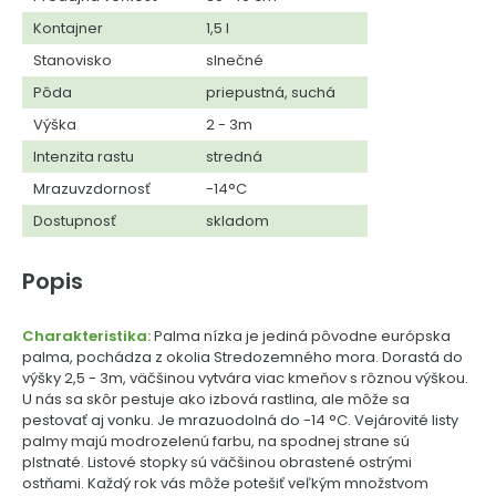
Kontajner
1,5 l
Stanovisko
slnečné
Pôda
priepustná, suchá
Výška
2 - 3m
Intenzita rastu
stredná
Mrazuvzdornosť
-14°C
Dostupnosť
skladom
Popis
Charakteristika:
Palma nízka je jediná pôvodne európska
palma, pochádza z okolia Stredozemného mora. Dorastá do
výšky 2,5 - 3m, väčšinou vytvára viac kmeňov s rôznou výškou.
U nás sa skôr pestuje ako izbová rastlina, ale môže sa
pestovať aj vonku. Je mrazuodolná do -14 °C. Vejárovité listy
palmy majú modrozelenú farbu, na spodnej strane sú
plstnaté. Listové stopky sú väčšinou obrastené ostrými
ostňami. Každý rok vás môže potešiť veľkým množstvom