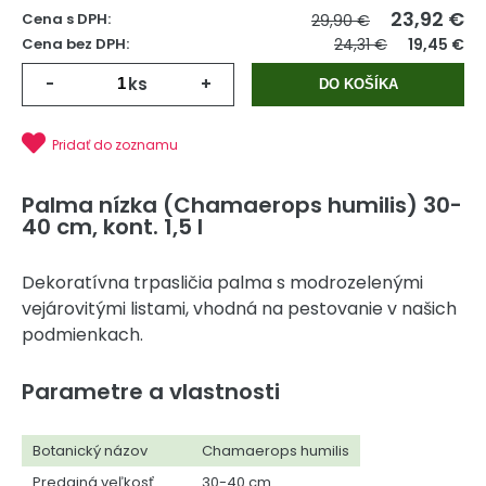
23,92
€
Cena s DPH:
29,90 €
Cena bez DPH:
24,31 €
19,45 €
-
ks
+
DO KOŠÍKA
Pridať do zoznamu
Palma nízka (Chamaerops humilis) 30-
40 cm, kont. 1,5 l
Dekoratívna trpasličia palma s modrozelenými
vejárovitými listami, vhodná na pestovanie v našich
podmienkach.
Parametre a vlastnosti
Botanický názov
Chamaerops humilis
Predajná veľkosť
30-40 cm