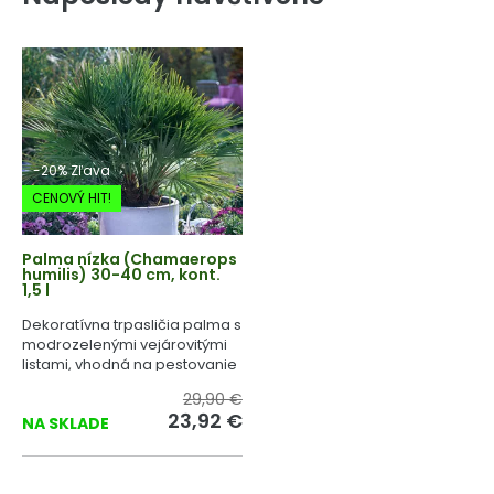
-20% Zľava
CENOVÝ HIT!
Palma nízka (Chamaerops
humilis) 30-40 cm, kont.
1,5 l
Dekoratívna trpasličia palma s
modrozelenými vejárovitými
listami, vhodná na pestovanie
v našich podmienkach.
29,90 €
23,92 €
NA SKLADE