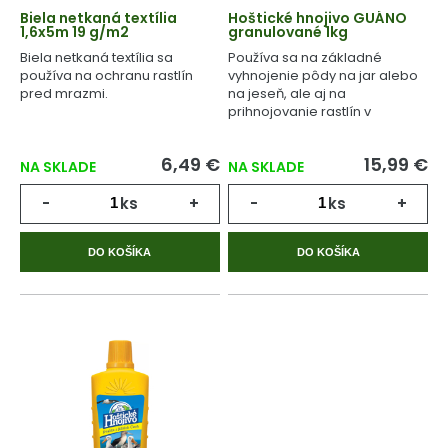
Biela netkaná textília
Hoštické hnojivo GUÁNO
1,6x5m 19 g/m2
granulované 1kg
Biela netkaná textília sa
Používa sa na základné
používa na ochranu rastlín
vyhnojenie pôdy na jar alebo
pred mrazmi.
na jeseň, ale aj na
prihnojovanie rastlín v
priebehu celého
vegetačného cyklu.
6,49 €
15,99 €
NA SKLADE
NA SKLADE
-
ks
+
-
ks
+
DO KOŠÍKA
DO KOŠÍKA