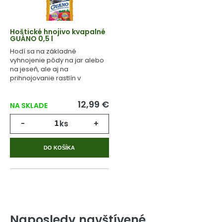
Hoštické hnojivo kvapalné
GUÁNO 0,5 l
Hodí sa na základné
vyhnojenie pôdy na jar alebo
na jeseň, ale aj na
prihnojovanie rastlín v
priebehu celého
vegetačného cyklu.
12,99 €
NA SKLADE
-
ks
+
DO KOŠÍKA
Naposledy navštívené