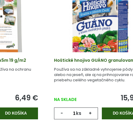
,6x5m 19 g/m2
Hoštické hnojivo GUÁNO granulovan
oužíva na ochranu
Používa sa na základné vyhnojenie pôdy 
alebo na jeseň, ale aj na prihnojovanie ra
priebehu celého vegetačného cyklu.
6,49 €
15,
NA SKLADE
-
ks
+
DO KOŠÍKA
DO KOŠÍK