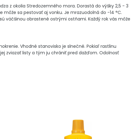
za z okolia Stredozemného mora. Dorastá do výšky 2,5 - 3
ale môže sa pestovať aj vonku. Je mrazuodolná do -14 °C.
y sú väčšinou obrastené ostrými ostňami. Každý rok vás môže
okrenie. Vhodné stanovisko je slnečné. Pokiaľ rastlinu
ej zviazať listy a tým ju chrániť pred dažďom. Odolnosť