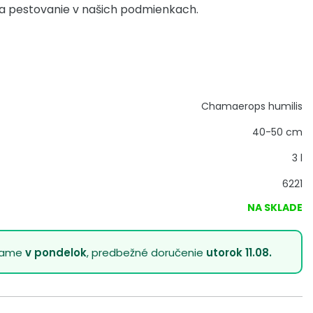
na pestovanie v našich podmienkach.
Chamaerops humilis
40-50 cm
3 l
6221
NA SKLADE
lame
v pondelok
, predbežné doručenie
utorok 11.08.