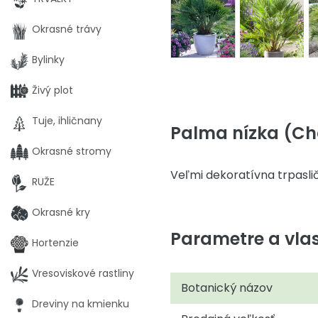
Okrasné trávy
Bylinky
Živý plot
Tuje, ihličnany
Palma nízka (Cha
Okrasné stromy
Veľmi dekoratívna trpasli
RUŽE
Okrasné kry
Parametre a vlas
Hortenzie
Vresoviskové rastliny
Botanický názov
Dreviny na kmienku