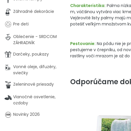
Charakteristika:
Palma nízka
Záhradné dekorácie
m, väčšinou vytvára viac kmeň
Vejárovité listy palmy majú 
Pre deti
potešiť veľkým množstvom kv
Oblečenie - SRDCOM
ZÁHRADNÍK
Pestovanie:
Na pôdu nie je pr
pestujeme v črepníku, od nove
Darčeky, poukazy
rastliny voči mrazom je až do
Vonné oleje, difuzéry,
sviečky
Odporúčame dok
Zeleninové priesady
Vianočné osvetlenie,
ozdoby
Novinky 2026