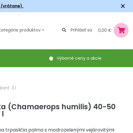
×
6 (vrátane).
Kategórie
produktov
Prihlásiť sa
0,00 €
Výborné ceny a akcie
ont. 3 l
ka (Chamaerops humilis) 40-50
 l
a trpasličia palma s modrozelenými vejárovitými