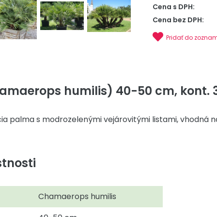
Cena s DPH:
Cena bez DPH:
Pridať do zozna
maerops humilis) 40-50 cm, kont. 3
čia palma s modrozelenými vejárovitými listami, vhodná 
tnosti
Chamaerops humilis