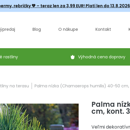
ermy, rebríčky
💚 – teraz len za 3,99 EUR! Platí len do 13.8.202
ýpredaj
Blog
O nákupe
Kontakt
é rastliny
Výhodná cena dopravy
tliny na terasu
Palma nízka (Chamaerops humilis) 40-50 cm, k
Palma níz
cm, kont. 3
Veľmi dekoratívn