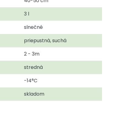
40-50 cm
3 l
slnečné
priepustná, suchá
2 - 3m
stredná
-14°C
skladom