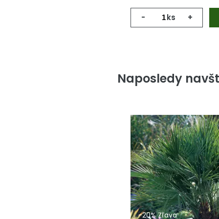
-
ks
+
Naposledy navšt
-20% Zľava