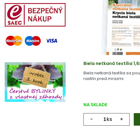
Biela netkaná textília 1
Biela netkaná textília sa p
rastlín pred mrazmi.
NA SKLADE
-
ks
+