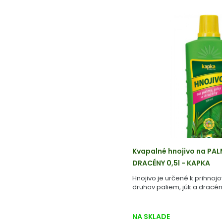
Kvapalné hnojivo na PAL
DRACÉNY 0,5l - KAPKA
Hnojivo je určené k prihnoj
druhov paliem, júk a dracén
NA SKLADE