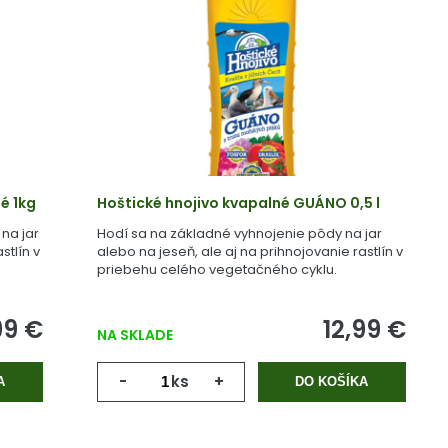
é 1kg
Hoštické hnojivo kvapalné GUÁNO 0,5 l
na jar
Hodí sa na základné vyhnojenie pôdy na jar
stlín v
alebo na jeseň, ale aj na prihnojovanie rastlín v
priebehu celého vegetačného cyklu.
99 €
12,99 €
NA SKLADE
-
ks
+
A
DO KOŠÍKA