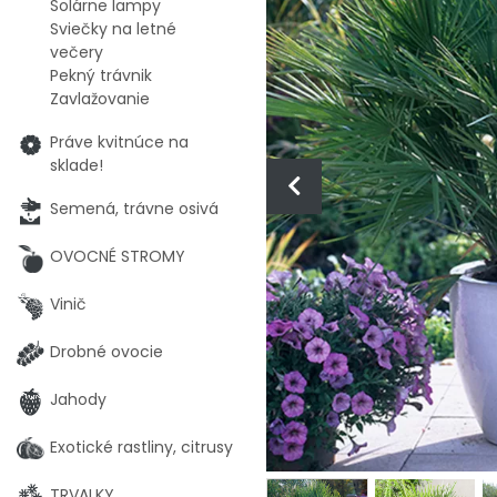
Solárne lampy
Sviečky na letné
večery
Pekný trávnik
Zavlažovanie
Práve kvitnúce na
sklade!
Semená, trávne osivá
OVOCNÉ STROMY
Vinič
Drobné ovocie
Jahody
Exotické rastliny, citrusy
TRVALKY