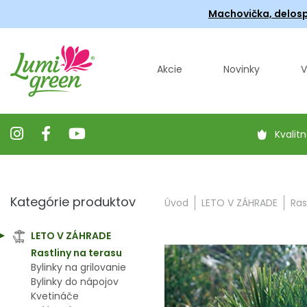
Machovička, delosp
Akcie
Novinky
V
Kvalitn
Kategórie produktov
Úvod
LETO V ZÁHRADE
Ras
LETO V ZÁHRADE
Rastliny na terasu
Bylinky na grilovanie
Bylinky do nápojov
Kvetináče