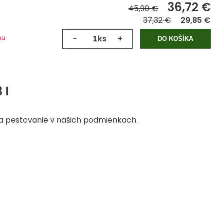
36,72
€
45,90 €
37,32 €
29,85 €
mu
-
ks
+
DO KOŠÍKA
 l
na pestovanie v našich podmienkach.