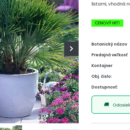
listami, vhodná 
-20% Zľava
CENOVÝ HIT!
Botanický názov
Predajná veľkosť
Kontajner
Obj. čislo:
Dostupnosť:
Odosie