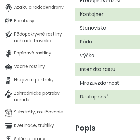
Predajná veľkosť
Azalky a rododendróny
Kontajner
Bambusy
Stanovisko
Pôdopokryvné rastliny,
náhrada trávnika
Pôda
Popínavé rastliny
Výška
Vodné rastliny
Intenzita rastu
Hnojivá a postreky
Mrazuvzdornosť
Záhradnícke potreby,
Dostupnosť
náradie
Substráty, mulčovanie
Kvetináče, truhlíky
Popis
Solárne lampy