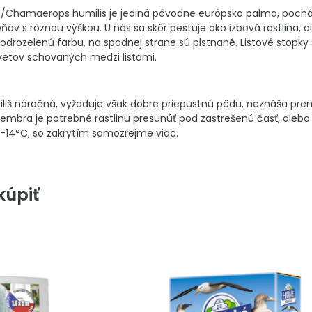
/Chamaerops humilis je jediná pôvodne európska palma, pochád
ov s rôznou výškou. U nás sa skôr pestuje ako izbová rastlina, 
modrozelenú farbu, na spodnej strane sú plstnané. Listové stopk
etov schovaných medzi listami.
íliš náročná, vyžaduje však dobre priepustnú pôdu, neznáša prem
mbra je potrebné rastlinu presunúť pod zastrešenú časť, alebo j
 -14°C, so zakrytím samozrejme viac.
úpiť