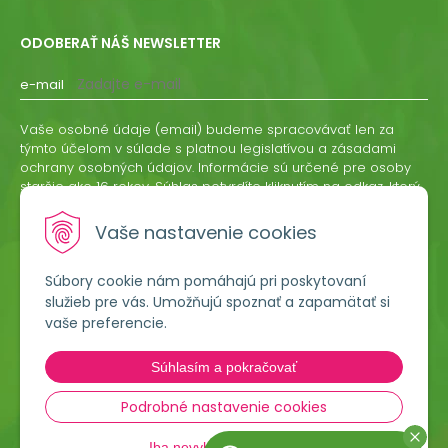
ODOBERAŤ NÁŠ NEWSLETTER
e-mail
Vaše osobné údaje (email) budeme spracovávať len za
týmto účelom v súlade s platnou legislatívou a zásadami
ochrany osobných údajov. Informácie sú určené pre osoby
staršie ako 16 rokov. Súhlas potvrdíte kliknutím na odkaz, ktorý
vám pošleme na váš email. Súhlas môžete kedykoľvek
odvolať písomne, emailom alebo kliknutím na odkaz z
Vaše nastavenie cookies
ktoréhokoľvek informačného emailu.
Súbory cookie nám pomáhajú pri poskytovaní
ODOBERAŤ
služieb pre vás. Umožňujú spoznať a zapamätať si
vaše preferencie.
Lumigreen, s.r.o.
Súhlasím a pokračovať
Hradská 535
966 54 Tekovské Nemce
Podrobné nastavenie cookies
Iba nevyhnutné cookies