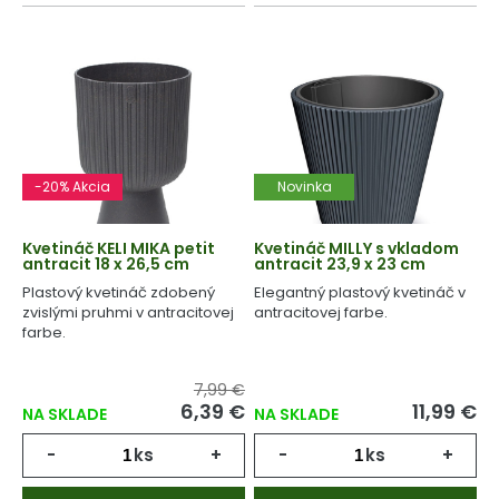
-20% Akcia
Novinka
Kvetináč KELI MIKA petit
Kvetináč MILLY s vkladom
antracit 18 x 26,5 cm
antracit 23,9 x 23 cm
Plastový kvetináč zdobený
Elegantný plastový kvetináč v
zvislými pruhmi v antracitovej
antracitovej farbe.
farbe.
7,99 €
6,39 €
11,99 €
NA SKLADE
NA SKLADE
-
ks
+
-
ks
+