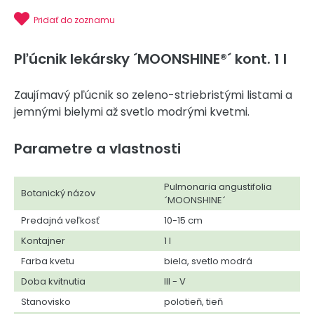
Pridať do zoznamu
Pľúcnik lekársky ´MOONSHINE®´ kont. 1 l
Zaujímavý pľúcnik so zeleno-striebristými listami a
jemnými bielymi až svetlo modrými kvetmi.
Parametre a vlastnosti
Pulmonaria angustifolia
Botanický názov
´MOONSHINE´
Predajná veľkosť
10-15 cm
Kontajner
1 l
Farba kvetu
biela, svetlo modrá
Doba kvitnutia
III - V
Stanovisko
polotieň, tieň