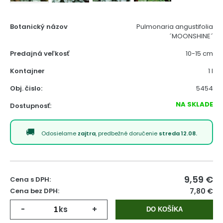
Botanický názov
Pulmonaria angustifolia
´MOONSHINE´
Predajná veľkosť
10-15 cm
Kontajner
1 l
Obj. čislo:
5454
NA SKLADE
Dostupnosť:
Odosielame
zajtra
, predbežné doručenie
streda 12.08.
9,59
€
Cena s DPH:
Cena bez DPH:
7,80 €
-
ks
+
DO KOŠÍKA