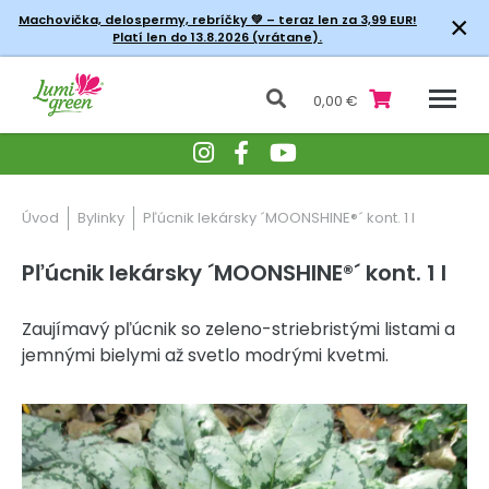
×
Machovička, delospermy, rebríčky
💚 – teraz len za 3,99 EUR!
Platí len do 13.8.2026 (vrátane).
0,00 €
Úvod
Bylinky
Pľúcnik lekársky ´MOONSHINE®´ kont. 1 l
Pľúcnik lekársky ´MOONSHINE®´ kont. 1 l
Zaujímavý pľúcnik so zeleno-striebristými listami a
jemnými bielymi až svetlo modrými kvetmi.