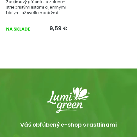
Zaujímavý pľúcnik so zeleno-
striebristými listami a jemnými
bielymi až svetlo modrými
kvetmi.
9,59 €
NA SKLADE
Váš obľúbený e-shop s rastlinami