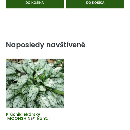
DO KOŠÍKA
DO KOŠÍKA
Naposledy navštívené
Pľúcnik lekársky
´MOONSHINE®´ kont. 1 l