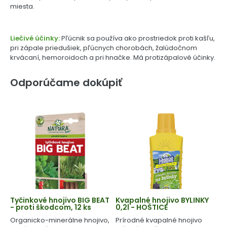
miesta.
Liečivé účinky:
Pľúcnik sa používa ako prostriedok proti kašľu,
pri zápale priedušiek, pľúcnych chorobách, žalúdočnom
krvácaní, hemoroidoch a pri hnačke. Má protizápalové účinky.
Odporúčame dokúpiť
Tyčinkové hnojivo BIG BEAT
Kvapalné hnojivo BYLINKY
- proti škodcom, 12 ks
0,2l - HOŠTICE
Organicko-minerálne hnojivo,
Prírodné kvapalné hnojivo