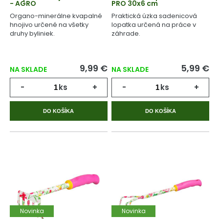
- AGRO
PRO 30x6 cm
Organo-minerálne kvapalné
Praktická úzka sadenicová
hnojivo určené na všetky
lopatka určená na práce v
druhy byliniek.
záhrade.
9,99 €
5,99 €
NA SKLADE
NA SKLADE
-
ks
+
-
ks
+
DO KOŠÍKA
DO KOŠÍKA
Novinka
Novinka