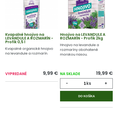
Kvapalné hnojivo na
Hnojivo na LEVANDULE A
LEVANDULE A ROZMARÍN -
ROZMARÍN - Profík 2kg
Profík 0,5 l
Hnojivo na levandule a
Kvapalné organické hnojivo
rozmaríny obohatené
na levandule a rozmarín.
morskou riasou.
9,99 €
19,99 €
VYPREDANÉ
NA SKLADE
-
ks
+
DO KOŠÍKA