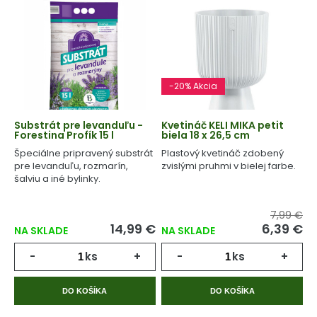
-20% Akcia
Substrát pre levanduľu -
Kvetináč KELI MIKA petit
Forestina Profík 15 l
biela 18 x 26,5 cm
Špeciálne pripravený substrát
Plastový kvetináč zdobený
pre levanduľu, rozmarín,
zvislými pruhmi v bielej farbe.
šalviu a iné bylinky.
7,99 €
14,99 €
6,39 €
NA SKLADE
NA SKLADE
-
ks
+
-
ks
+
DO KOŠÍKA
DO KOŠÍKA