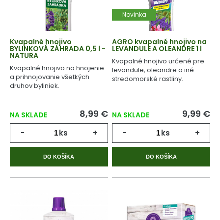
Novinka
Kvapalné hnojivo
AGRO kvapalné hnojivo na
BYLINKOVÁ ZÁHRADA 0,5 l -
LEVANDULE A OLEANDRE 1 l
NATURA
Kvapalné hnojivo určené pre
Kvapalné hnojivo na hnojenie
levandule, oleandre a iné
a prihnojovanie všetkých
stredomorské rastliny.
druhov byliniek.
8,99 €
9,99 €
NA SKLADE
NA SKLADE
-
ks
+
-
ks
+
DO KOŠÍKA
DO KOŠÍKA