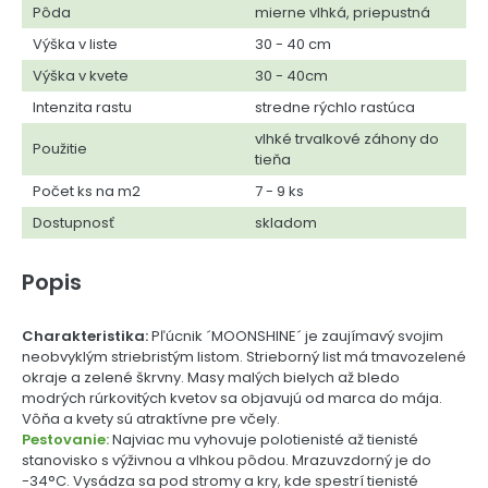
Pôda
mierne vlhká, priepustná
Výška v liste
30 - 40 cm
Výška v kvete
30 - 40cm
Intenzita rastu
stredne rýchlo rastúca
vlhké trvalkové záhony do
Použitie
tieňa
Počet ks na m2
7 - 9 ks
Dostupnosť
skladom
Popis
Charakteristika:
Pľúcnik ´MOONSHINE´ je zaujímavý svojim
neobvyklým striebristým listom. Strieborný list má tmavozelené
okraje a zelené škrvny. Masy malých bielych až bledo
modrých rúrkovitých kvetov sa objavujú od marca do mája.
Vôňa a kvety sú atraktívne pre včely.
Pestovanie:
Najviac mu vyhovuje polotienisté až tienisté
stanovisko s výživnou a vlhkou pôdou. Mrazuvzdorný je do
-34°C. Vysádza sa pod stromy a kry, kde spestrí tienisté