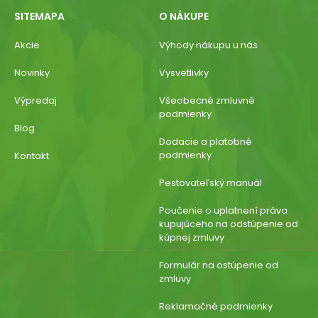
SITEMAPA
O NÁKUPE
Akcie
Výhody nákupu u nás
Novinky
Vysvetlivky
Výpredaj
Všeobecné zmluvné
podmienky
Blog
Dodacie a platobné
podmienky
Kontakt
Pestovateľský manuál
Poučenie o uplatnení práva
kupujúceho na odstúpenie od
kúpnej zmluvy
Formulár na ostúpenie od
zmluvy
Reklamačné podmienky