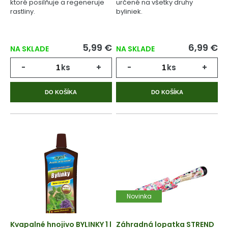
ktoré posilňuje a regeneruje
určené na všetky druhy
rastliny.
byliniek.
5,99 €
6,99 €
NA SKLADE
NA SKLADE
-
ks
+
-
ks
+
DO KOŠÍKA
DO KOŠÍKA
Novinka
Kvapalné hnojivo BYLINKY 1 l
Záhradná lopatka STREND