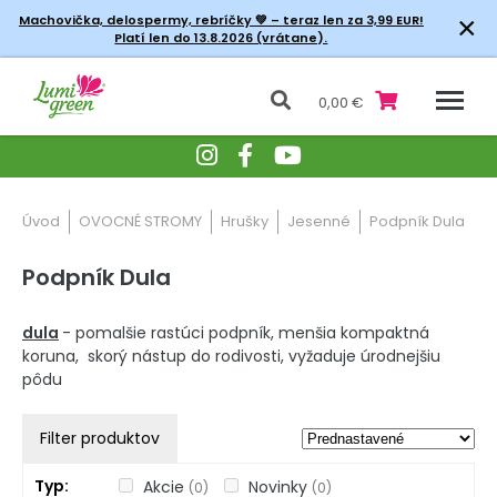
×
Machovička, delospermy, rebríčky
💚 – teraz len za 3,99 EUR!
Platí len do 13.8.2026 (vrátane).
0,00 €
Úvod
OVOCNÉ STROMY
Hrušky
Jesenné
Podpník Dula
Podpník Dula
dula
- pomalšie rastúci podpník, menšia kompaktná
koruna, skorý nástup do rodivosti, vyžaduje úrodnejšiu
pôdu
Filter produktov
Typ
Akcie
Novinky
(0)
(0)