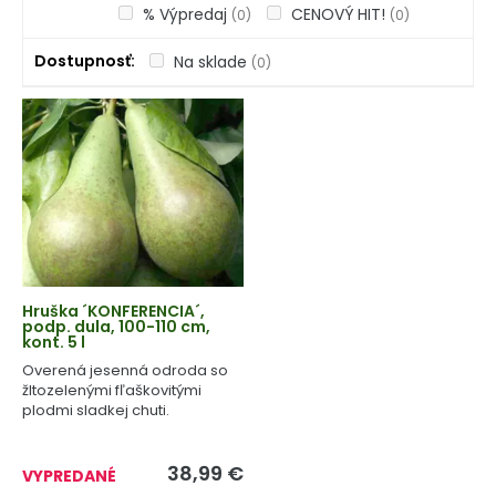
% Výpredaj
CENOVÝ HIT!
(0)
(0)
Dostupnosť
Na sklade
(0)
Hruška ´KONFERENCIA´,
podp. dula, 100-110 cm,
kont. 5 l
Overená jesenná odroda so
žltozelenými fľaškovitými
plodmi sladkej chuti.
38,99
€
VYPREDANÉ