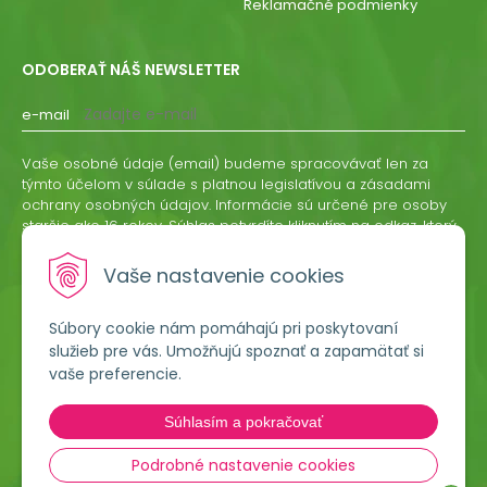
Reklamačné podmienky
ODOBERAŤ NÁŠ NEWSLETTER
e-mail
Vaše osobné údaje (email) budeme spracovávať len za
týmto účelom v súlade s platnou legislatívou a zásadami
ochrany osobných údajov. Informácie sú určené pre osoby
staršie ako 16 rokov. Súhlas potvrdíte kliknutím na odkaz, ktorý
vám pošleme na váš email. Súhlas môžete kedykoľvek
odvolať písomne, emailom alebo kliknutím na odkaz z
Vaše nastavenie cookies
ktoréhokoľvek informačného emailu.
Súbory cookie nám pomáhajú pri poskytovaní
ODOBERAŤ
služieb pre vás. Umožňujú spoznať a zapamätať si
vaše preferencie.
Lumigreen, s.r.o.
Súhlasím a pokračovať
Hradská 535
966 54 Tekovské Nemce
Podrobné nastavenie cookies