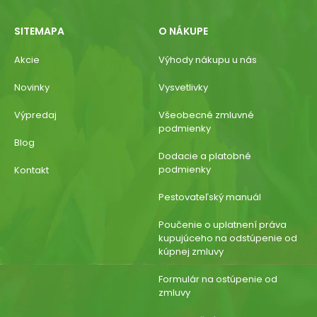
SITEMAPA
O NÁKUPE
Akcie
Výhody nákupu u nás
Novinky
Vysvetlivky
Výpredaj
Všeobecné zmluvné
podmienky
Blog
Dodacie a platobné
podmienky
Kontakt
Pestovateľský manuál
Poučenie o uplatnení práva
kupujúceho na odstúpenie od
kúpnej zmluvy
Formulár na ostúpenie od
zmluvy