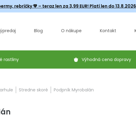
ermy, rebríčky
💚 – teraz len za 3,99 EUR! Platí len do 13.8.202
ýpredaj
Blog
O nákupe
Kontakt
é rastliny
Výhodná cena dopravy
arhule
Stredne skoré
Podpník Myrobalán
lán