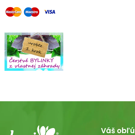
Váš obľú