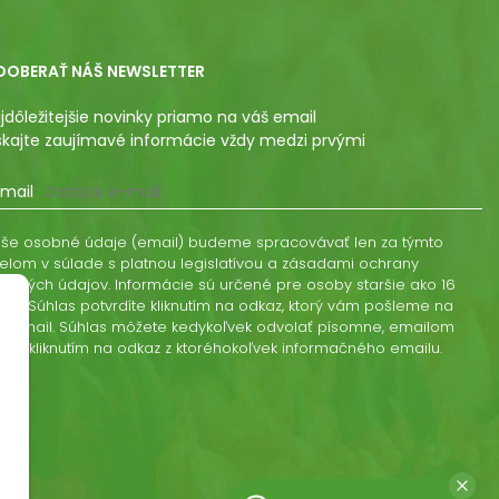
DOBERAŤ NÁŠ NEWSLETTER
jdôležitejšie novinky priamo na váš email
skajte zaujímavé informácie vždy medzi prvými
mail
še osobné údaje (email) budeme spracovávať len za týmto
elom v súlade s platnou legislatívou a zásadami ochrany
obných údajov. Informácie sú určené pre osoby staršie ako 16
kov. Súhlas potvrdíte kliknutím na odkaz, ktorý vám pošleme na
š email. Súhlas môžete kedykoľvek odvolať písomne, emailom
ebo kliknutím na odkaz z ktoréhokoľvek informačného emailu.