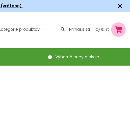
×
6 (vrátane).
Kategórie
produktov
Prihlásiť sa
0,00 €
Výborné ceny a akcie