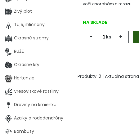
voči chorobám a mrazu.
Živý plot
NA SKLADE
Tuje, ihličnany
-
ks
+
Okrasné stromy
RUŽE
Okrasné kry
Produkty:
2
| Aktuálna strana
Hortenzie
Vresoviskové rastliny
Dreviny na kmienku
Azalky a rododendróny
Bambusy