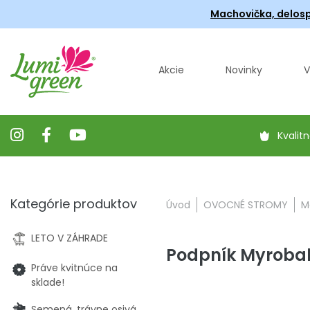
Machovička, delosp
Akcie
Novinky
V
Kvalitn
Kategórie produktov
Úvod
OVOCNÉ STROMY
M
LETO V ZÁHRADE
Podpník Myroba
Práve kvitnúce na
sklade!
Semená, trávne osivá