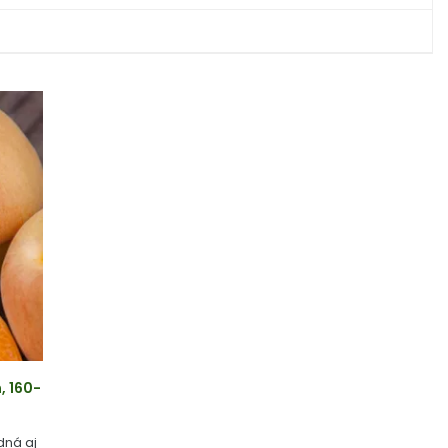
, 160-
dná aj