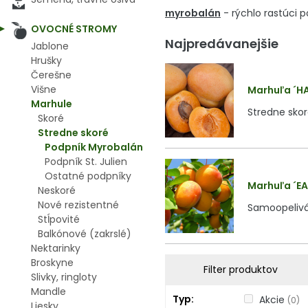
myrobalán
- rýchlo rastúci 
OVOCNÉ STROMY
Najpredávanejšie
Jablone
Hrušky
Čerešne
Višne
Marhuľa ´HA
Marhule
Stredne sko
Skoré
Stredne skoré
Podpník Myrobalán
Podpník St. Julien
Ostatné podpníky
Marhuľa ´EA
Neskoré
Nové rezistentné
Samoopelivá
Stĺpovité
Balkónové (zakrslé)
Nektarinky
Broskyne
Filter produktov
Slivky, ringloty
Mandle
Typ
Akcie
(0)
Liesky