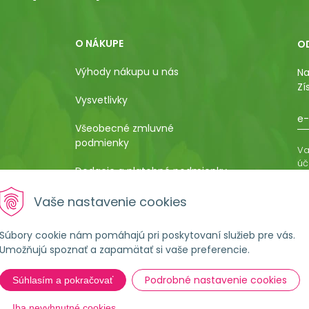
O NÁKUPE
O
Výhody nákupu u nás
Na
Zí
Vysvetlivky
e-
Všeobecné zmluvné
podmienky
Va
úč
Dodacie a platobné podmienky
os
ro
Pestovateľský manuál
Vaše nastavenie cookies
vá
al
Poučenie o uplatnení práva
Súbory cookie nám pomáhajú pri poskytovaní služieb pre vás.
kupujúceho na odstúpenie od
Umožňujú spoznať a zapamätať si vaše preferencie.
kúpnej zmluvy
Podrobné nastavenie cookies
Súhlasím a pokračovať
Formulár na ostúpenie od
zmluvy
Iba nevyhnutné cookies