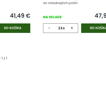
do chladnejších polôh.
41,49
€
47,
NA SKLADE
-
ks
+
DO KOŠÍKA
DO KOŠÍK
:
1
z
1