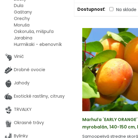
Dula
Dostupnosť
Na sklade
Gaštany
Orechy
Moruša
Oskoruša, mišpuľa
Jarabina
Hurmikaki - ebenovník
Vinič
Drobné ovocie
Jahody
Exotické rastliny, citrusy
TRVALKY
Marhuľa ´EARLY ORANGE´
Okrasné trávy
myrobalán, 140-150 cm, k
Bylinky
Samoopelivá stredne skor