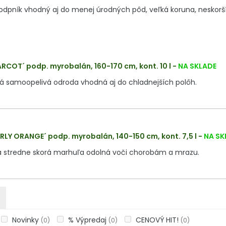
podpník vhodný aj do menej úrodných pôd, veľká koruna, neskorší
RCOT´ podp. myrobalán, 160-170 cm, kont. 10 l
-
NA SKLADE
rá samoopelivá odroda vhodná aj do chladnejších polôh.
RLY ORANGE´ podp. myrobalán, 140-150 cm, kont. 7,5 l
-
NA SK
 stredne skorá marhuľa odolná voči chorobám a mrazu.
Novinky
% Výpredaj
CENOVÝ HIT!
(0)
(0)
(0)