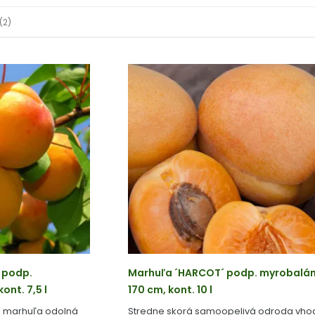
(2)
 podp.
Marhuľa ´HARCOT´ podp. myrobalán
ont. 7,5 l
170 cm, kont. 10 l
á marhuľa odolná
Stredne skorá samoopelivá odroda vho