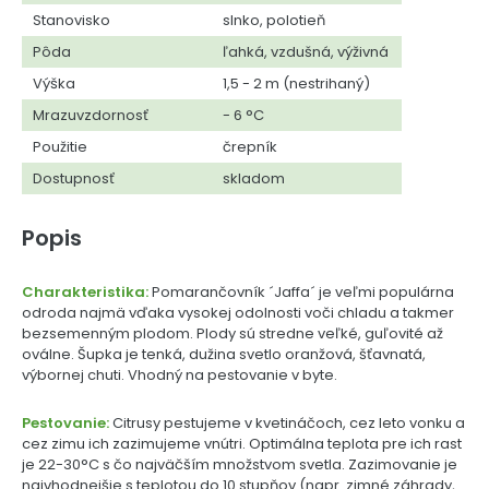
Stanovisko
slnko, polotieň
Pôda
ľahká, vzdušná, výživná
Výška
1,5 - 2 m (nestrihaný)
Mrazuvzdornosť
- 6 °C
Použitie
črepník
Dostupnosť
skladom
Popis
Charakteristika:
Pomarančovník ´Jaffa´ je veľmi populárna
odroda najmä vďaka vysokej odolnosti voči chladu a takmer
bezsemenným plodom. Plody sú stredne veľké, guľovité až
oválne. Šupka je tenká, dužina svetlo oranžová, šťavnatá,
výbornej chuti. Vhodný na pestovanie v byte.
Pestovanie:
Citrusy pestujeme v kvetináčoch, cez leto vonku a
cez zimu ich zazimujeme vnútri. Optimálna teplota pre ich rast
je 22-30°C s čo najväčším množstvom svetla. Zazimovanie je
najvhodnejšie s teplotou do 10 stupňov (napr. zimné záhrady,