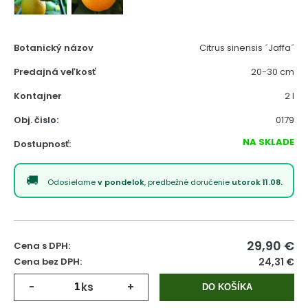
Botanický názov
Citrus sinensis ´Jaffa´
Predajná veľkosť
20-30 cm
Kontajner
2 l
Obj. čislo:
0179
NA SKLADE
Dostupnosť:
Odosielame
v pondelok
, predbežné doručenie
utorok 11.08.
29,90
€
Cena s DPH:
Cena bez DPH:
24,31 €
-
ks
+
DO KOŠÍKA