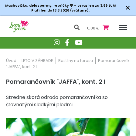
×
Machovička, delospermy, rebríčky
💚 – teraz len za 3,99 EUR!
Platí len do 13.8.2026 (vrátane).
0,00 €
Úvod
LETO V ZÁHRADE
Rastliny na terasu
Pomarančovník
´JAFFA´, kont. 2 l
Pomarančovník ´JAFFA´, kont. 2 l
Stredne skorá odroda pomarančovníka so
šťavnatými sladkými plodmi.