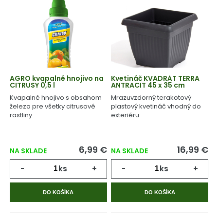
AGRO kvapalné hnojivo na
Kvetináč KVADRÁT TERRA
CITRUSY 0,5 l
ANTRACIT 45 x 35 cm
Kvapalné hnojivo s obsahom
Mrazuvzdorný terakotový
železa pre všetky citrusové
plastový kvetináč vhodný do
rastliny.
exteriéru.
6,99 €
16,99 €
NA SKLADE
NA SKLADE
-
ks
+
-
ks
+
DO KOŠÍKA
DO KOŠÍKA