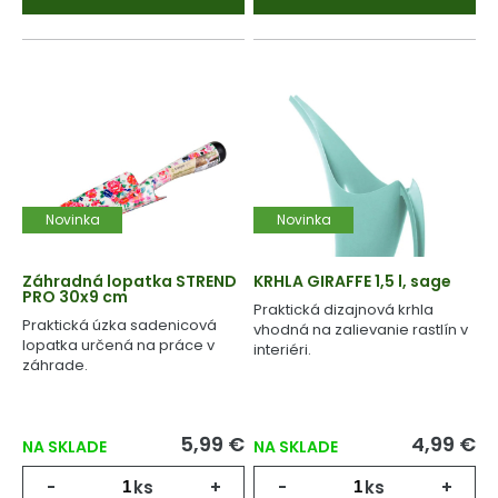
Novinka
Novinka
Záhradná lopatka STREND
KRHLA GIRAFFE 1,5 l, sage
PRO 30x9 cm
Praktická dizajnová krhla
Praktická úzka sadenicová
vhodná na zalievanie rastlín v
lopatka určená na práce v
interiéri.
záhrade.
5,99 €
4,99 €
NA SKLADE
NA SKLADE
-
ks
+
-
ks
+