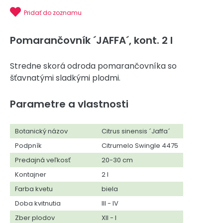
Pridať do zoznamu
Pomarančovník ´JAFFA´, kont. 2 l
Stredne skorá odroda pomarančovníka so
šťavnatými sladkými plodmi.
Parametre a vlastnosti
Botanický názov
Citrus sinensis ´Jaffa´
Podpník
Citrumelo Swingle 4475
Predajná veľkosť
20-30 cm
Kontajner
2 l
Farba kvetu
biela
Doba kvitnutia
III - IV
Zber plodov
XII - I