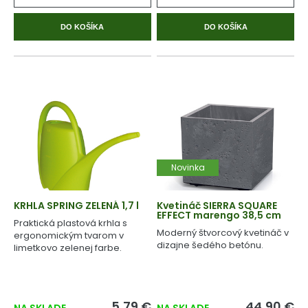
DO KOŠÍKA
DO KOŠÍKA
Novinka
KRHLA SPRING ZELENÁ 1,7 l
Kvetináč SIERRA SQUARE
EFFECT marengo 38,5 cm
Praktická plastová krhla s
Moderný štvorcový kvetináč v
ergonomickým tvarom v
dizajne šedého betónu.
limetkovo zelenej farbe.
5,79 €
44,90 €
NA SKLADE
NA SKLADE