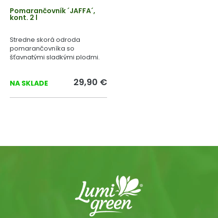
Pomarančovník ´JAFFA´,
kont. 2 l
Stredne skorá odroda
pomarančovníka so
šťavnatými sladkými plodmi.
29,90 €
NA SKLADE