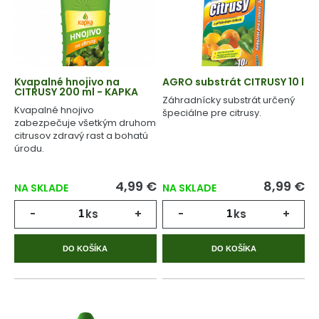
Kvapalné hnojivo na
AGRO substrát CITRUSY 10 l
CITRUSY 200 ml - KAPKA
Záhradnícky substrát určený
Kvapalné hnojivo
špeciálne pre citrusy.
zabezpečuje všetkým druhom
citrusov zdravý rast a bohatú
úrodu.
4,99 €
8,99 €
NA SKLADE
NA SKLADE
-
ks
+
-
ks
+
DO KOŠÍKA
DO KOŠÍKA