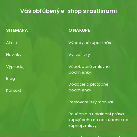
Váš obľúbený e-shop s rastlinami
SITEMAPA
O NÁKUPE
Akcie
Výhody nákupu u nás
Novinky
Vysvetlivky
Výpredaj
Všeobecné zmluvné
podmienky
Blog
Dodacie a platobné
podmienky
Kontakt
Pestovateľský manuál
Poučenie o uplatnení práva
kupujúceho na odstúpenie od
kúpnej zmluvy