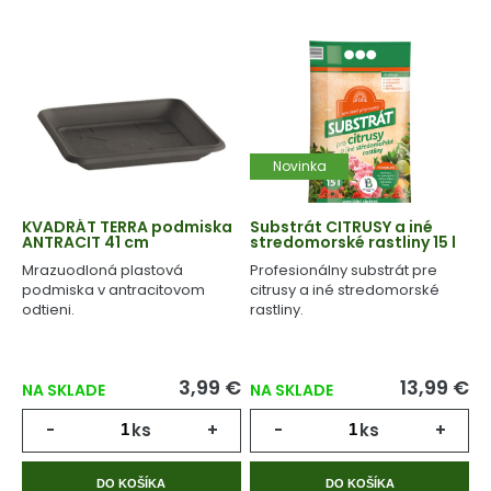
Novinka
KVADRÁT TERRA podmiska
Substrát CITRUSY a iné
ANTRACIT 41 cm
stredomorské rastliny 15 l
Mrazuodloná plastová
Profesionálny substrát pre
podmiska v antracitovom
citrusy a iné stredomorské
odtieni.
rastliny.
3,99 €
13,99 €
NA SKLADE
NA SKLADE
-
ks
+
-
ks
+
DO KOŠÍKA
DO KOŠÍKA