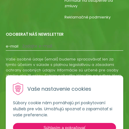
Formulár na ostúpenie od
zmluvy
Reklamačné podmienky
ODOBERAŤ NÁŠ NEWSLETTER
e-mail
Vaše osobné údaje (email) budeme spracovávať len za
týmto účelom v súlade s platnou legislatívou a zásadami
ochrany osobných údajov. Informácie sú určené pre osoby
staršie ako 16 rokov. Súhlas potvrdíte kliknutím na odkaz, ktorý
vám pošleme na váš email. Súhlas môžete kedykoľvek
odvolať písomne, emailom alebo kliknutím na odkaz z
Vaše nastavenie cookies
ktoréhokoľvek informačného emailu.
Súbory cookie nám pomáhajú pri poskytovaní
ODOBERAŤ
služieb pre vás. Umožňujú spoznať a zapamätať si
vaše preferencie.
Lumigreen, s.r.o.
Súhlasím a pokračovať