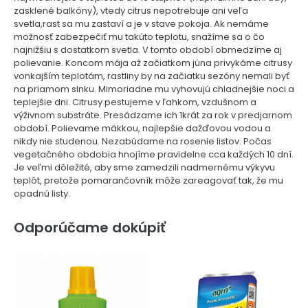
zasklené balkóny), vtedy citrus nepotrebuje ani veľa
svetla,rast sa mu zastaví a je v stave pokoja. Ak nemáme
možnosť zabezpečiť mu takúto teplotu, snažíme sa o čo
najnižšiu s dostatkom svetla. V tomto období obmedzíme aj
polievanie. Koncom mája až začiatkom júna privykáme citrusy
vonkajším teplotám, rastliny by na začiatku sezóny nemali byť
na priamom slnku. Mimoriadne mu vyhovujú chladnejšie noci a
teplejšie dni. Citrusy pestujeme v ľahkom, vzdušnom a
výživnom substráte. Presádzame ich 1krát za rok v predjarnom
období. Polievame mäkkou, najlepšie dažďovou vodou a
nikdy nie studenou. Nezabúdame na rosenie listov. Počas
vegetačného obdobia hnojíme pravidelne cca každých 10 dní.
Je veľmi dôležité, aby sme zamedzili nadmernému výkyvu
teplôt, pretože pomarančovník môže zareagovať tak, že mu
opadnú listy.
Odporúčame dokúpiť