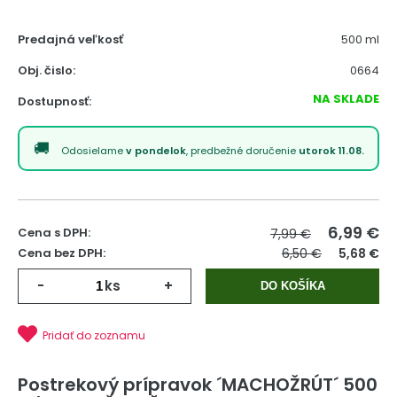
Predajná veľkosť
500 ml
Obj. čislo:
0664
NA SKLADE
Dostupnosť:
Odosielame
v pondelok
, predbežné doručenie
utorok 11.08.
6,99
€
Cena s DPH:
7,99 €
Cena bez DPH:
6,50 €
5,68 €
-
ks
+
DO KOŠÍKA
Pridať do zoznamu
Postrekový prípravok ´MACHOŽRÚT´ 500