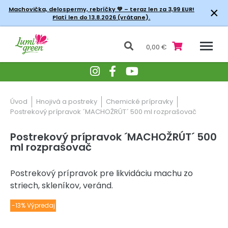
×
Machovička, delospermy, rebríčky
💚 – teraz len za 3,99 EUR!
Platí len do 13.8.2026 (vrátane).
0,00 €
Úvod
Hnojivá a postreky
Chemické prípravky
Postrekový prípravok ´MACHOŽRÚT´ 500 ml rozprašovač
Postrekový prípravok ´MACHOŽRÚT´ 500
ml rozprašovač
Postrekový prípravok pre likvidáciu machu zo
striech, skleníkov, veránd.
-13% Výpredaj