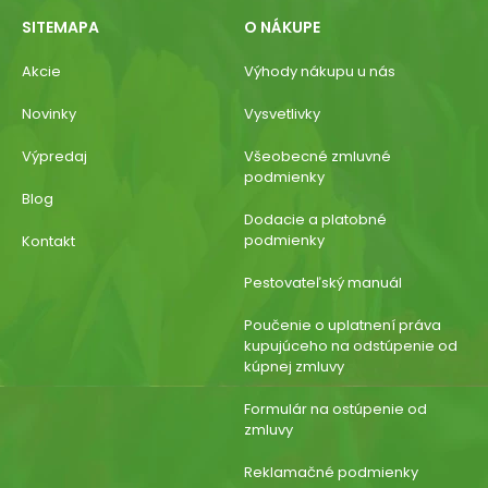
SITEMAPA
O NÁKUPE
Akcie
Výhody nákupu u nás
Novinky
Vysvetlivky
Výpredaj
Všeobecné zmluvné
podmienky
Blog
Dodacie a platobné
podmienky
Kontakt
Pestovateľský manuál
Poučenie o uplatnení práva
kupujúceho na odstúpenie od
kúpnej zmluvy
Formulár na ostúpenie od
zmluvy
Reklamačné podmienky