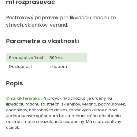
ml rozprašovač
Postrekový prípravok pre likvidáciu machu zo
striech, skleníkov, veránd.
Parametre a vlastnosti
Predajná veľkosť
500 ml
Dostupnosť
skladom
Popis
Charakteristika:
Prípravok ´Machožrút ´je určený na
likvidáciu machu zo striech, skleníkov, veránd, podmúroviek,
chodníkov, náhrobných dosiek, tenisových kurtov a pod.
Jednoduchým spôsobom bez mechanického pôsobenia
odstráni mach a nazelenalé usadeniny. Má aj preventívny
účinok.