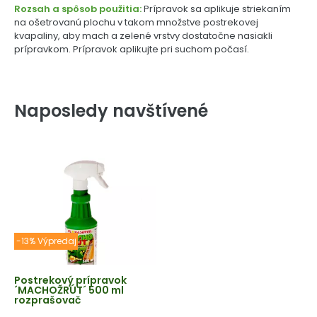
Rozsah a spôsob použitia:
Prípravok sa aplikuje striekaním
na ošetrovanú plochu v takom množstve postrekovej
kvapaliny, aby mach a zelené vrstvy dostatočne nasiakli
prípravkom. Prípravok aplikujte pri suchom počasí.
Naposledy navštívené
-13% Výpredaj
Postrekový prípravok
´MACHOŽRÚT´ 500 ml
rozprašovač