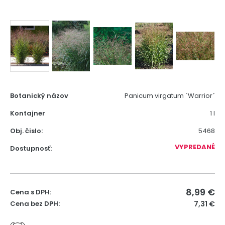
Botanický názov
Panicum virgatum ´Warrior´
Kontajner
1 l
Obj. čislo:
5468
VYPREDANÉ
Dostupnosť:
8,99
€
Cena s DPH:
Cena bez DPH:
7,31 €