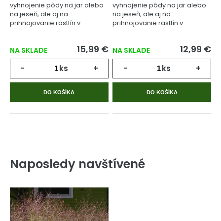
vyhnojenie pôdy na jar alebo
vyhnojenie pôdy na jar alebo
na jeseň, ale aj na
na jeseň, ale aj na
prihnojovanie rastlín v
prihnojovanie rastlín v
priebehu celého
priebehu celého
vegetačného cyklu.
vegetačného cyklu.
15,99 €
12,99 €
NA SKLADE
NA SKLADE
-
ks
+
-
ks
+
DO KOŠÍKA
DO KOŠÍKA
Naposledy navštívené