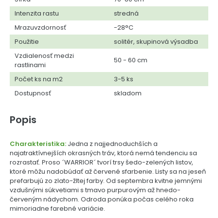
Intenzita rastu
stredná
Mrazuvzdornosť
-28°C
Použitie
solitér, skupinová výsadba
Vzdialenosť medzi
50 - 60 cm
rastlinami
Počet ks na m2
3-5 ks
Dostupnosť
skladom
Popis
Charakteristika:
Jedna z najjednoduchších a
najatraktívnejších okrasných tráv, ktorá nemá tendenciu sa
rozrastať. Proso ´WARRIOR´ tvorí trsy šedo-zelených listov,
ktoré môžu nadobúdať až červené sfarbenie. Listy sa na jeseň
prefarbujú zo zlato-žltej farby. Od septembra kvitne jemnými
vzdušnými súkvetiami s tmavo purpurovým až hnedo-
červeným nádychom. Odroda ponúka počas celého roka
mimoriadne farebné variácie.