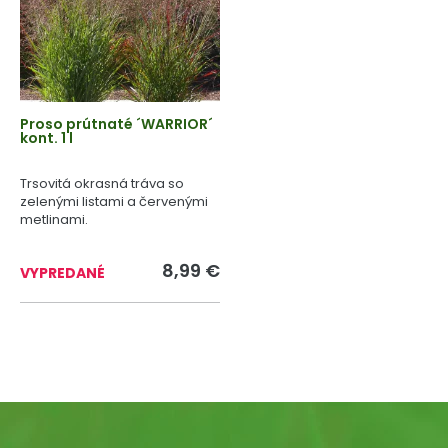
Proso prútnaté ´WARRIOR´
kont. 1 l
Trsovitá okrasná tráva so
zelenými listami a červenými
metlinami.
8,99 €
VYPREDANÉ