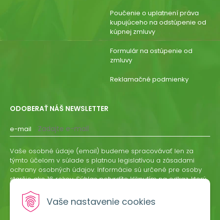
Poučenie o uplatnení práva
kupujúceho na odstúpenie od
kúpnej zmluvy
Formulár na ostúpenie od
zmluvy
Reklamačné podmienky
ODOBERAŤ NÁŠ NEWSLETTER
e-mail
Vaše osobné údaje (email) budeme spracovávať len za
týmto účelom v súlade s platnou legislatívou a zásadami
ochrany osobných údajov. Informácie sú určené pre osoby
staršie ako 16 rokov. Súhlas potvrdíte kliknutím na odkaz, ktorý
vám pošleme na váš email. Súhlas môžete kedykoľvek
odvolať písomne, emailom alebo kliknutím na odkaz z
Vaše nastavenie cookies
ktoréhokoľvek informačného emailu.