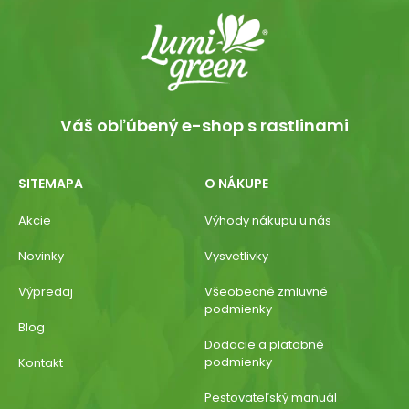
Váš obľúbený e-shop s rastlinami
SITEMAPA
O NÁKUPE
Akcie
Výhody nákupu u nás
Novinky
Vysvetlivky
Výpredaj
Všeobecné zmluvné
podmienky
Blog
Dodacie a platobné
podmienky
Kontakt
Pestovateľský manuál