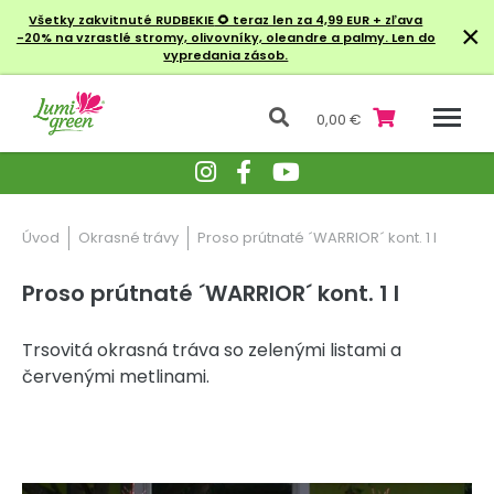
Všetky zakvitnuté RUDBEKIE
🌻 teraz len za 4,99 EUR + zľava
×
-20% na vzrastlé stromy, olivovníky, oleandre a palmy. Len do
vypredania zásob.
0,00 €
Úvod
Okrasné trávy
Proso prútnaté ´WARRIOR´ kont. 1 l
Proso prútnaté ´WARRIOR´ kont. 1 l
Trsovitá okrasná tráva so zelenými listami a
červenými metlinami.