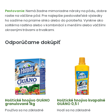
Pestovanie:
Nemá žiadne mimoriadne nároky na pôdu, dobre
rastie na väčšine pôd. Pre najlepšie pestovateľské výsledky
ho sadíme na priame slnko alebo do polotieňa. Vynikne ako
solitérna rastlina alebo v kombinácií s menšími alebo väčšími
okrasnými trávami a trvalkami.
Odporúčame dokúpiť
Hoštické hnojivo GUÁNO
Hoštické hnojivo kvapalné
granulované 1kg
GUÁNO 0,5 l
Používa sa na základné
Hodí sa na základné