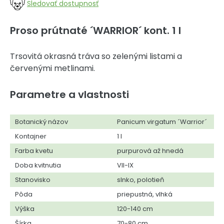
Sledovať dostupnosť
Proso prútnaté ´WARRIOR´ kont. 1 l
Trsovitá okrasná tráva so zelenými listami a
červenými metlinami.
Parametre a vlastnosti
Botanický názov
Panicum virgatum ´Warrior´
Kontajner
1 l
Farba kvetu
purpurová až hnedá
Doba kvitnutia
VII-IX
Stanovisko
slnko, polotieň
Pôda
priepustná, vlhká
Výška
120-140 cm
Šírka
70-80 cm