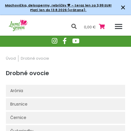
×
Machovička, delospermy, rebríčky
💚 – teraz len za 3,99 EUR!
Platí len do 13.8.2026 (vrátane).
0,00 €
Úvod
Drobné ovocie
Drobné ovocie
Arónia
Brusnice
Černice