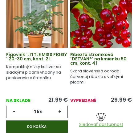
Figovník ´LITTLE MISS FIGGY
Ríbezľa stromková
´ 20-30 cm, kont. 2 l
´DETVAN®´ na kmienku 50
cm, kont. 4 l
Kompaktný nízky kultivar so
Skorá slovenská odroda
sladkými plodmi vhodný na
červenej ríbezle s veľkými
pestovanie v črepníku.
plodmi.
21,99
€
29,99
€
NA SKLADE
VYPREDANÉ
-
ks
+
Sledovať dostupnosť
DO KOŠÍKA