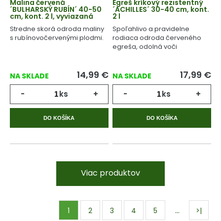
Malina červená
Egreš kríkový rezistentný
´BULHARSKÝ RUBÍN´ 40-50
´ACHILLES´ 30-40 cm, kont.
cm, kont. 2 l, vyviazaná
2 l
Stredne skorá odroda maliny
Spoľahlivo a pravidelne
s rubínovočervenými plodmi.
rodiaca odroda červeného
egreša, odolná voči
múčnatke.
14,99
€
17,99
€
NA SKLADE
NA SKLADE
-
ks
+
-
ks
+
DO KOŠÍKA
DO KOŠÍKA
Viac produktov
…
1
2
3
4
5
>|