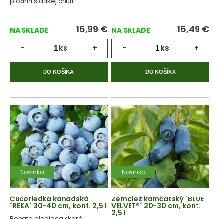
plodmi sladkej chuti.
16,99
€
16,49
€
NA SKLADE
NA SKLADE
-
ks
+
-
ks
+
DO KOŠÍKA
DO KOŠÍKA
Novinka
Novinka
Čučoriedka kanadská
Zemolez kamčatský ´BLUE
´REKA´ 30-40 cm, kont. 2,5 l
VELVET®´ 20-30 cm, kont.
2,5 l
Bohato plodiaca skorá