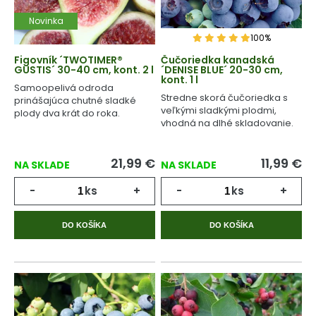
Novinka
100%
Figovník ´TWOTIMER®
Čučoriedka kanadská
GUSTIS´ 30-40 cm, kont. 2 l
´DENISE BLUE´ 20-30 cm,
kont. 1 l
Samoopelivá odroda
Stredne skorá čučoriedka s
prinášajúca chutné sladké
veľkými sladkými plodmi,
plody dva krát do roka.
vhodná na dlhé skladovanie.
21,99
€
11,99
€
NA SKLADE
NA SKLADE
-
ks
+
-
ks
+
DO KOŠÍKA
DO KOŠÍKA