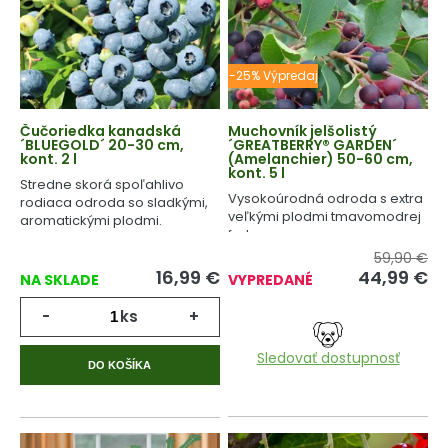
-25% Výpredaj
Čučoriedka kanadská
Muchovník jelšolistý
´BLUEGOLD´ 20-30 cm,
´GREATBERRY® GARDEN´
kont. 2 l
(Amelanchier) 50-60 cm,
kont. 5 l
Stredne skorá spoľahlivo
Vysokoúrodná odroda s extra
rodiaca odroda so sladkými,
veľkými plodmi tmavomodrej
aromatickými plodmi.
farby.
59,90 €
16,99
€
44,99
€
NA SKLADE
VYPREDANÉ
-
ks
+
Sledovať dostupnosť
DO KOŠÍKA