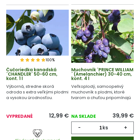
100%
Čučoriedka kanadská
Muchovník ´PRINCE WILLIAM
´CHANDLER´ 50-60 cm,
´ (Amelanchier) 30-40 cm,
kont. 1 l
kont. 4 l
Výborná, stredne skorá
Veľkoplodý, samoopelivý
odroda s extra veľkými plodmi
muchovník s plodmi, ktoré
a vysokou úrodnosťou.
tvarom a chuťou pripomínajú
čučoriedky.
12,99
€
39,99
€
VYPREDANÉ
NA SKLADE
-
ks
+