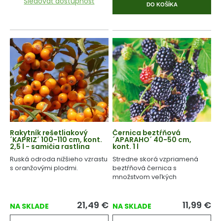
Sledovať dostupnosť
DO KOŠÍKA
Rakytník rešetliakový
Černica beztŕňová
´KAPRIZ´ 100-110 cm, kont.
´APARAHO´ 40-50 cm,
2,5 l - samičia rastlina
kont. 1 l
Ruská odroda nižšieho vzrastu
Stredne skorá vzpriamená
s oranžovými plodmi.
beztŕňová černica s
množstvom veľkých
šťavnatých plodov.
21,49
€
11,99
€
NA SKLADE
NA SKLADE