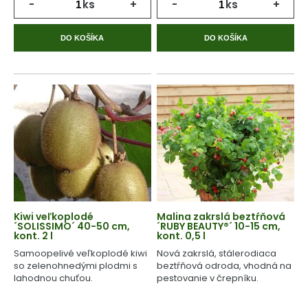
-
ks
+
-
ks
+
DO KOŠÍKA
DO KOŠÍKA
Kiwi veľkoplodé
Malina zakrslá beztŕňová
´SOLISSIMO´ 40-50 cm,
´RUBY BEAUTY®´ 10-15 cm,
kont. 2 l
kont. 0,5 l
Samoopelivé veľkoplodé kiwi
Nová zakrslá, stálerodiaca
so zelenohnedými plodmi s
beztŕňová odroda, vhodná na
lahodnou chuťou.
pestovanie v črepníku.