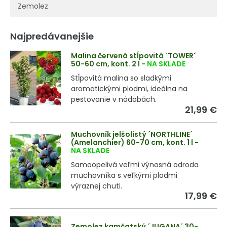
Zemolez
Najpredávanejšie
Malina červená stĺpovitá ´TOWER´
50-60 cm, kont. 2 l
-
NA SKLADE
Stĺpovitá malina so sladkými
aromatickými plodmi, ideálna na
pestovanie v nádobách.
21,99 €
Muchovník jelšolistý ´NORTHLINE´
(Amelanchier) 60-70 cm, kont. 1 l
-
NA SKLADE
Samoopelivá veľmi výnosná odroda
muchovníka s veľkými plodmi
výraznej chuti.
17,99 €
Zemolez kamčatský ´JUGANA´ 30-