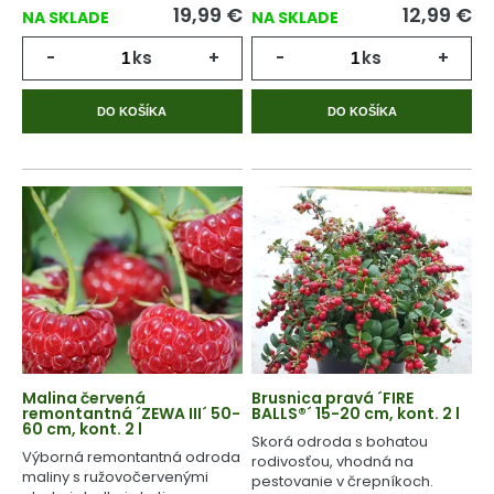
19,99
€
12,99
€
NA SKLADE
NA SKLADE
-
ks
+
-
ks
+
DO KOŠÍKA
DO KOŠÍKA
Malina červená
Brusnica pravá ´FIRE
remontantná ´ZEWA III´ 50-
BALLS®´ 15-20 cm, kont. 2 l
60 cm, kont. 2 l
Skorá odroda s bohatou
Výborná remontantná odroda
rodivosťou, vhodná na
maliny s ružovočervenými
pestovanie v črepníkoch.