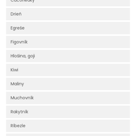
Čučoriedky
Drieň
Egreše
Figovník
Hlošina, goji
Kiwi
Maliny
Muchovník
Rakytník
Ríbezle