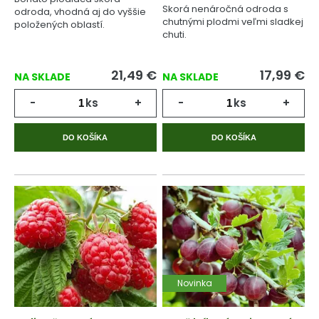
Skorá nenáročná odroda s
odroda, vhodná aj do vyššie
chutnými plodmi veľmi sladkej
položených oblastí.
chuti.
21,49
€
17,99
€
NA SKLADE
NA SKLADE
-
ks
+
-
ks
+
DO KOŠÍKA
DO KOŠÍKA
Novinka