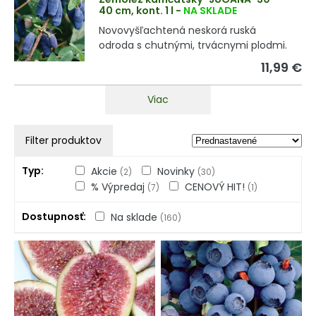
40 cm, kont. 1 l
-
NA SKLADE
Novovyšľachtená neskorá ruská
odroda s chutnými, trvácnymi plodmi.
11,99 €
Viac
Filter produktov
Typ
Akcie
Novinky
(2)
(30)
% Výpredaj
CENOVÝ HIT!
(7)
(1)
Dostupnosť
Na sklade
(160)