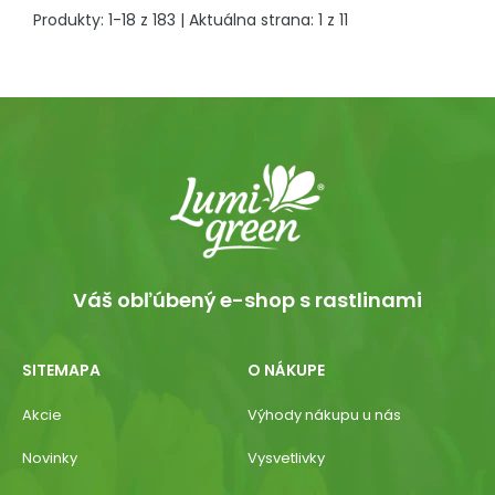
Produkty:
1
-
18
z
183
| Aktuálna strana:
1
z
11
Váš obľúbený e-shop s rastlinami
SITEMAPA
O NÁKUPE
Akcie
Výhody nákupu u nás
Novinky
Vysvetlivky