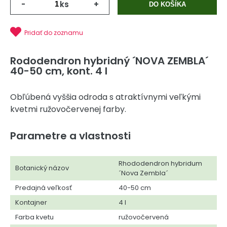
-
ks
+
DO KOŠÍKA
Pridať do zoznamu
Rododendron hybridný ´NOVA ZEMBLA´
40-50 cm, kont. 4 l
Obľúbená vyššia odroda s atraktívnymi veľkými
kvetmi ružovočervenej farby.
Parametre a vlastnosti
Rhododendron hybridum
Botanický názov
´Nova Zembla´
Predajná veľkosť
40-50 cm
Kontajner
4 l
Farba kvetu
ružovočervená