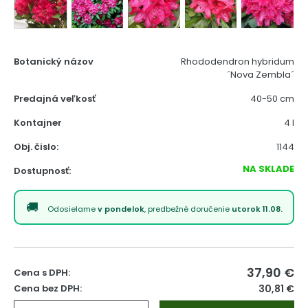
Botanický názov
Rhododendron hybridum
´Nova Zembla´
Predajná veľkosť
40-50 cm
Kontajner
4 l
Obj. čislo:
1144
NA SKLADE
Dostupnosť:
Odosielame
v pondelok
, predbežné doručenie
utorok 11.08.
37,90
€
Cena s DPH:
Cena bez DPH:
30,81 €