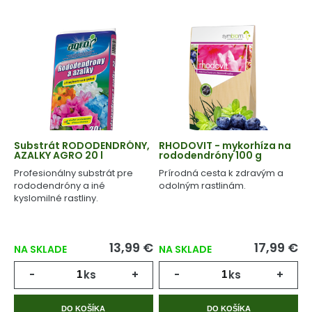
Substrát RODODENDRÓNY,
RHODOVIT - mykorhíza na
AZALKY AGRO 20 l
rododendróny 100 g
Profesionálny substrát pre
Prírodná cesta k zdravým a
rododendróny a iné
odolným rastlinám.
kyslomilné rastliny.
13,99 €
17,99 €
NA SKLADE
NA SKLADE
-
ks
+
-
ks
+
DO KOŠÍKA
DO KOŠÍKA