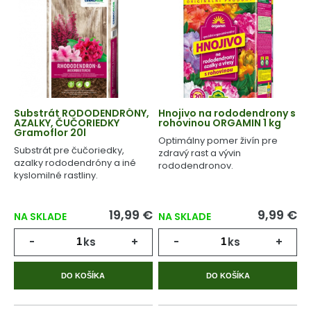
Substrát RODODENDRÓNY,
Hnojivo na rododendrony s
AZALKY, ČUČORIEDKY
rohovinou ORGAMIN 1 kg
Gramoflor 20l
Optimálny pomer živín pre
Substrát pre čučoriedky,
zdravý rast a vývin
azalky rododendróny a iné
rododendronov.
kyslomilné rastliny.
19,99 €
9,99 €
NA SKLADE
NA SKLADE
-
ks
+
-
ks
+
DO KOŠÍKA
DO KOŠÍKA