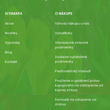
SITEMAPA
O NÁKUPE
Akcie
Výhody nákupu u nás
Novinky
Vysvetlivky
Výpredaj
Všeobecné zmluvné
podmienky
Blog
Dodacie a platobné
podmienky
Kontakt
Pestovateľský manuál
Poučenie o uplatnení práva
kupujúceho na odstúpenie od
kúpnej zmluvy
Formulár na ostúpenie od
zmluvy