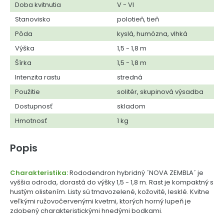
Doba kvitnutia
V - VI
Stanovisko
polotieň, tieň
Pôda
kyslá, humózna, vlhká
Výška
1,5 - 1,8 m
Šírka
1,5 - 1,8 m
Intenzita rastu
stredná
Použitie
solitér, skupinová výsadba
Dostupnosť
skladom
Hmotnosť
1 kg
Popis
Charakteristika:
Rododendron hybridný ´NOVA ZEMBLA´ je
vyššia odroda, dorastá do výšky 1,5 - 1,8 m. Rast je kompaktný s
hustým olistením. Listy sú tmavozelené, kožovité, lesklé. Kvitne
veľkými ružovočervenými kvetmi, ktorých horný lupeň je
zdobený charakteristickými hnedými bodkami.