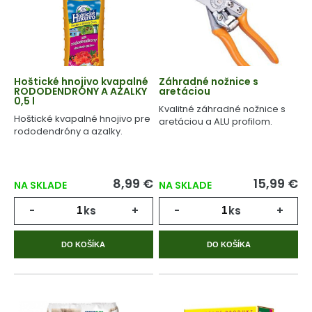
Hoštické hnojivo kvapalné
Záhradné nožnice s
RODODENDRÓNY A AZALKY
aretáciou
0,5 l
Kvalitné záhradné nožnice s
Hoštické kvapalné hnojivo pre
aretáciou a ALU profilom.
rododendróny a azalky.
8,99 €
15,99 €
NA SKLADE
NA SKLADE
-
ks
+
-
ks
+
DO KOŠÍKA
DO KOŠÍKA