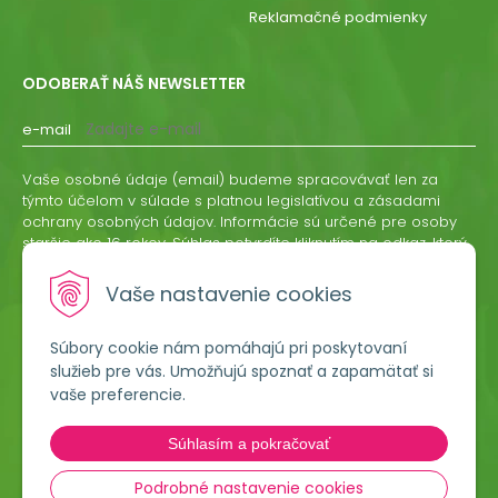
Reklamačné podmienky
ODOBERAŤ NÁŠ NEWSLETTER
e-mail
Vaše osobné údaje (email) budeme spracovávať len za
týmto účelom v súlade s platnou legislatívou a zásadami
ochrany osobných údajov. Informácie sú určené pre osoby
staršie ako 16 rokov. Súhlas potvrdíte kliknutím na odkaz, ktorý
vám pošleme na váš email. Súhlas môžete kedykoľvek
odvolať písomne, emailom alebo kliknutím na odkaz z
Vaše nastavenie cookies
ktoréhokoľvek informačného emailu.
Súbory cookie nám pomáhajú pri poskytovaní
ODOBERAŤ
služieb pre vás. Umožňujú spoznať a zapamätať si
vaše preferencie.
Lumigreen, s.r.o.
Súhlasím a pokračovať
Hradská 535
966 54 Tekovské Nemce
Podrobné nastavenie cookies