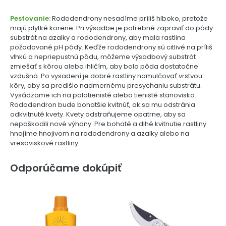
Pestovanie:
Rododendrony nesadíme príliš hlboko, pretože
majú plytké korene. Pri výsadbe je potrebné zapraviť do pôdy
substrát na azalky a rododendrony, aby mala rastlina
požadované pH pôdy. Keďže rododendrony sú citlivé na príliš
vlhkú a nepriepustnú pôdu, môžeme výsadbový substrát
zmiešať s kôrou alebo ihličím, aby bola pôda dostatočne
vzdušná. Po vysadení je dobré rastliny namulčovať vrstvou
kôry, aby sa predišlo nadmernému presychaniu substrátu.
Vysádzame ich na polotienisté alebo tienisté stanovisko.
Rododendron bude bohatšie kvitnúť, ak sa mu odstránia
odkvitnuté kvety. Kvety odstraňujeme opatrne, aby sa
nepoškodili nové výhony. Pre bohaté a dlhé kvitnutie rastliny
hnojíme hnojivom na rododendrony a azalky alebo na
vresoviskové rastliny.
Odporúčame dokúpiť