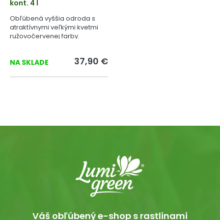
kont. 4 l
Obľúbená vyššia odroda s
atraktívnymi veľkými kvetmi
ružovočervenej farby.
37,90 €
NA SKLADE
Váš obľúbený e-shop s rastlinami