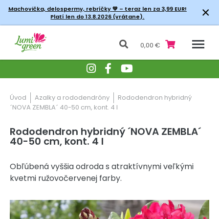
×
Machovička, delospermy, rebríčky
💚 – teraz len za 3,99 EUR!
Platí len do 13.8.2026 (vrátane).
0,00 €
Úvod
Azalky a rododendróny
Rododendron hybridný
´NOVA ZEMBLA´ 40-50 cm, kont. 4 l
Rododendron hybridný ´NOVA ZEMBLA´
40-50 cm, kont. 4 l
Obľúbená vyššia odroda s atraktívnymi veľkými
kvetmi ružovočervenej farby.