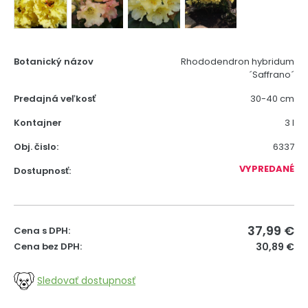
Botanický názov
Rhododendron hybridum
´Saffrano´
Predajná veľkosť
30-40 cm
Kontajner
3 l
Obj. čislo:
6337
VYPREDANÉ
Dostupnosť:
37,99
€
Cena s DPH:
Cena bez DPH:
30,89 €
Sledovať dostupnosť