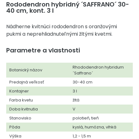
Rododendron hybridný ´SAFFRANO´ 30-
40 cm, kont. 3 l
Nádherne kvitnúci rododendron s oranžovými
pukmi a neprehliadnuteľnými žltými kvetmi.
Parametre a vlastnosti
Rhododendron hybridum
Botanický názov
´Saffrano´
Predajná veľkosť
30-40 cm
Kontajner
3 l
Farba kvetu
žltá
Doba kvitnutia
V
Stanovisko
polotieň, tieň
Pôda
kyslá, humózna, vlhká
Výška
1,2 - 1,5 m