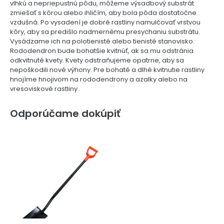
vlhkú a nepriepustnú pôdu, môžeme výsadbový substrát
zmiešať s kôrou alebo ihličím, aby bola pôda dostatočne
vzdušná. Po vysadení je dobré rastliny namulčovať vrstvou
kôry, aby sa predišlo nadmernému presychaniu substrátu.
Vysádzame ich na polotienisté alebo tienisté stanovisko.
Rododendron bude bohatšie kvitnúť, ak sa mu odstránia
odkvitnuté kvety. Kvety odstraňujeme opatrne, aby sa
nepoškodili nové výhony. Pre bohaté a dlhé kvitnutie rastliny
hnojíme hnojivom na rododendrony a azalky alebo na
vresoviskové rastliny.
Odporúčame dokúpiť