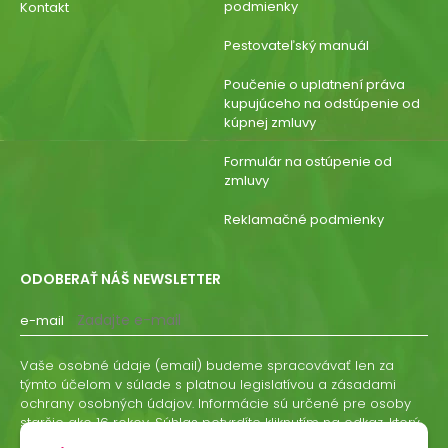
podmienky
Kontakt
Pestovateľský manuál
Poučenie o uplatnení práva
kupujúceho na odstúpenie od
kúpnej zmluvy
Formulár na ostúpenie od
zmluvy
Reklamačné podmienky
ODOBERAŤ NÁŠ NEWSLETTER
e-mail
Vaše osobné údaje (email) budeme spracovávať len za
týmto účelom v súlade s platnou legislatívou a zásadami
ochrany osobných údajov. Informácie sú určené pre osoby
staršie ako 16 rokov. Súhlas potvrdíte kliknutím na odkaz, ktorý
vám pošleme na váš email. Súhlas môžete kedykoľvek