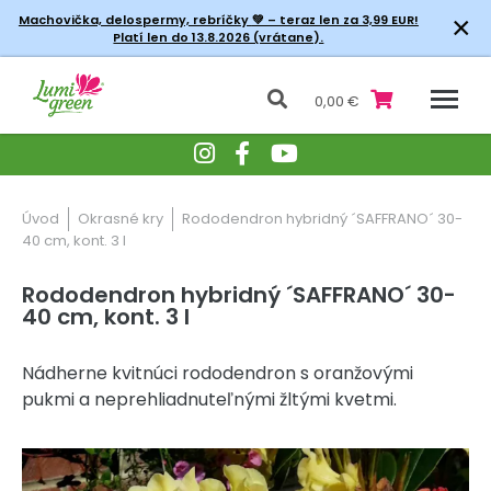
×
Machovička, delospermy, rebríčky
💚 – teraz len za 3,99 EUR!
Platí len do 13.8.2026 (vrátane).
0,00 €
Úvod
Okrasné kry
Rododendron hybridný ´SAFFRANO´ 30-
40 cm, kont. 3 l
Rododendron hybridný ´SAFFRANO´ 30-
40 cm, kont. 3 l
Nádherne kvitnúci rododendron s oranžovými
pukmi a neprehliadnuteľnými žltými kvetmi.