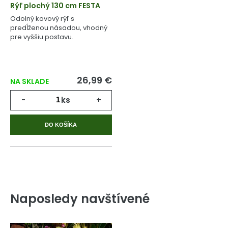
Rýľ plochý 130 cm FESTA
Odolný kovový rýľ s
predĺženou násadou, vhodný
pre vyššiu postavu.
26,99 €
NA SKLADE
-
ks
+
DO KOŠÍKA
Naposledy navštívené