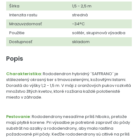
Šírka
1,5 - 2,5 m
Intenzita rastu
stredná
Mrazuvzdornosť
-34°C
Použitie
solitér, skupinová výsadba
Dostupnosť
skladom
Popis
Charakteristika:
Rododendron hybridný ´SAFFRANO´ je
stálezelený okrasný ker s tmavozelenými, kožovitými listami.
Dorastá do výšky 1,2 - 1,5 m. V máji z oranžových pukov rozkvitá
množstvo žltých kvetov, ktoré rozžiaria každé polotienisté
miesto v záhrade.
Pestovanie
: Rododendrony nesadíme príliš hlboko, pretože
majú plytké korene. Pri výsadbe je potrebné zapraviť do pôdy
substrát na azalky a rododendrony, aby mala rastlina
požadované pH pôdy. Keďže rododendrony sú citlivé na príliš