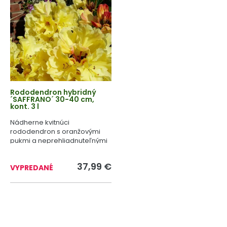
Rododendron hybridný
´SAFFRANO´ 30-40 cm,
kont. 3 l
Nádherne kvitnúci
rododendron s oranžovými
pukmi a neprehliadnuteľnými
žltými kvetmi.
37,99 €
VYPREDANÉ