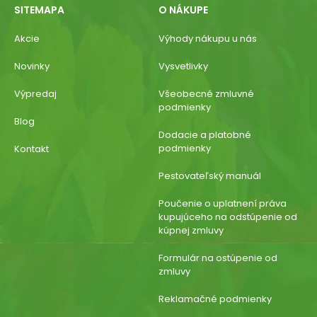
SITEMAPA
O NÁKUPE
Akcie
Výhody nákupu u nás
Novinky
Vysvetlivky
Výpredaj
Všeobecné zmluvné
podmienky
Blog
Dodacie a platobné
podmienky
Kontakt
Pestovateľský manuál
Poučenie o uplatnení práva
kupujúceho na odstúpenie od
kúpnej zmluvy
Formulár na ostúpenie od
zmluvy
Reklamačné podmienky