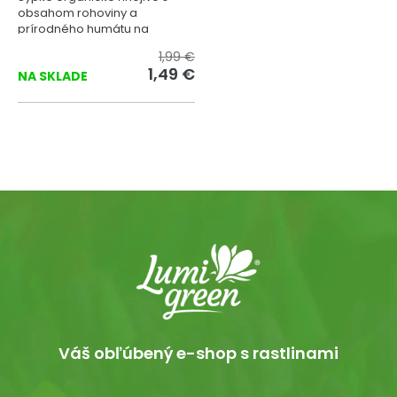
obsahom rohoviny a
prírodného humátu na
ihličnany.
1,99 €
1,49 €
NA SKLADE
Váš obľúbený e-shop s rastlinami