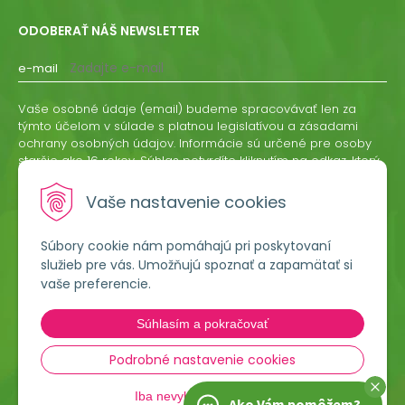
ODOBERAŤ NÁŠ NEWSLETTER
e-mail
Vaše osobné údaje (email) budeme spracovávať len za
týmto účelom v súlade s platnou legislatívou a zásadami
ochrany osobných údajov. Informácie sú určené pre osoby
staršie ako 16 rokov. Súhlas potvrdíte kliknutím na odkaz, ktorý
vám pošleme na váš email. Súhlas môžete kedykoľvek
odvolať písomne, emailom alebo kliknutím na odkaz z
Vaše nastavenie cookies
ktoréhokoľvek informačného emailu.
Súbory cookie nám pomáhajú pri poskytovaní
ODOBERAŤ
služieb pre vás. Umožňujú spoznať a zapamätať si
vaše preferencie.
Lumigreen, s.r.o.
Súhlasím a pokračovať
Hradská 535
966 54 Tekovské Nemce
Podrobné nastavenie cookies
Iba nevyhnutné cookies
045 54 00 349
Ako Vám pomôžem?