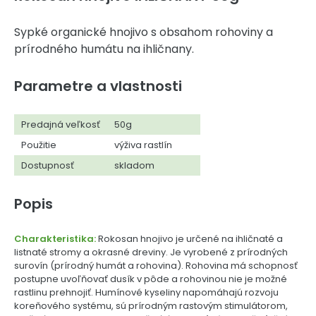
Sypké organické hnojivo s obsahom rohoviny a
prírodného humátu na ihličnany.
Parametre a vlastnosti
Predajná veľkosť
50g
Použitie
výživa rastlín
Dostupnosť
skladom
Popis
Charakteristika:
Rokosan hnojivo je určené na ihličnaté a
listnaté stromy a okrasné dreviny. Je vyrobené z prírodných
surovín (prírodný humát a rohovina). Rohovina má schopnosť
postupne uvoľňovať dusík v pôde a rohovinou nie je možné
rastlinu prehnojiť. Humínové kyseliny napomáhajú rozvoju
koreňového systému, sú prírodným rastovým stimulátorom,