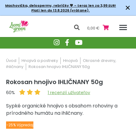
×
Machovička, delospermy, rebríčky
💚 – teraz len za 3,99 EUR!
Platí len do 13.8.2026 (vrátane).
0,00 €
Úvod
Hnojivá a postreky
Hnojivá
Okrasné dreviny,
ihličnany
Rokosan hnojivo IHLIČNANY 50g
Rokosan hnojivo IHLIČNANY 50g
60%
1
recenzií užívateľov
Sypké organické hnojivo s obsahom rohoviny a
prírodného humátu na ihličnany.
-25% Výpredaj