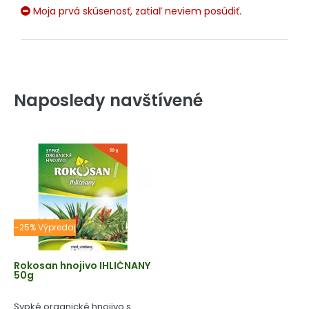
Moja prvá skúsenosť, zatiaľ neviem posúdiť.
Naposledy navštívené
-25% Výpredaj
Rokosan hnojivo IHLIČNANY
50g
Sypké organické hnojivo s