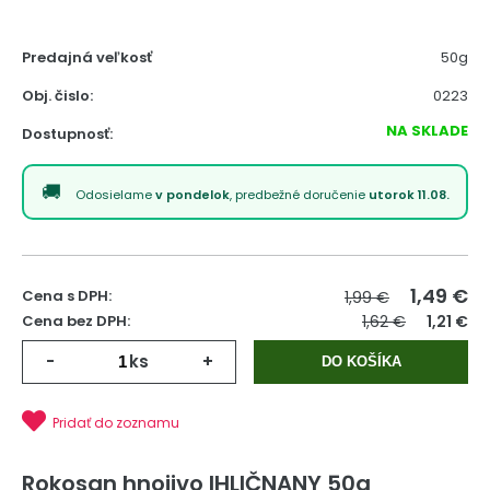
Predajná veľkosť
50g
Obj. čislo:
0223
NA SKLADE
Dostupnosť:
Odosielame
v pondelok
, predbežné doručenie
utorok 11.08.
1,49
€
Cena s DPH:
1,99 €
Cena bez DPH:
1,62 €
1,21 €
-
ks
+
DO KOŠÍKA
Pridať do zoznamu
Rokosan hnojivo IHLIČNANY 50g