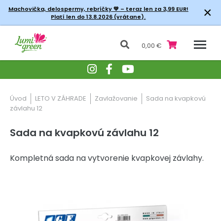
×
Machovička, delospermy, rebríčky
💚 – teraz len za 3,99 EUR!
Platí len do 13.8.2026 (vrátane).
0,00 €
Úvod
LETO V ZÁHRADE
Zavlažovanie
Sada na kvapkovú
závlahu 12
Sada na kvapkovú závlahu 12
Kompletná sada na vytvorenie kvapkovej závlahy.