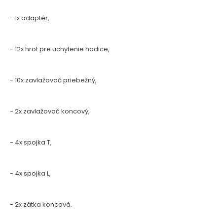
- 1x adaptér,
- 12x hrot pre uchytenie hadice,
- 10x zavlažovač priebežný,
- 2x zavlažovač koncový,
- 4x spojka T,
- 4x spojka L,
- 2x zátka koncová.