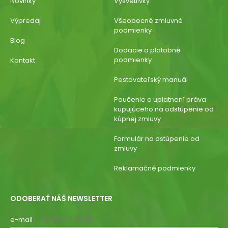
Novinky
Vysvetlivky
Výpredaj
Všeobecné zmluvné
podmienky
Blog
Dodacie a platobné
podmienky
Kontakt
Pestovateľský manuál
Poučenie o uplatnení práva
kupujúceho na odstúpenie od
kúpnej zmluvy
Formulár na ostúpenie od
zmluvy
Reklamačné podmienky
ODOBERAŤ NÁŠ NEWSLETTER
e-mail