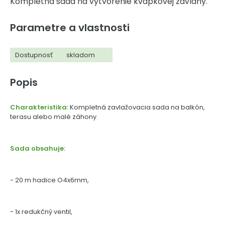
Kompletná sada na vytvorenie kvapkovej závlahy.
Parametre a vlastnosti
Dostupnosť
skladom
Popis
Charakteristika:
Kompletná zavlažovacia sada na balkón,
terasu alebo malé záhony.
Sada obsahuje:
- 20 m hadice O4x6mm,
- 1x redukčný ventil,