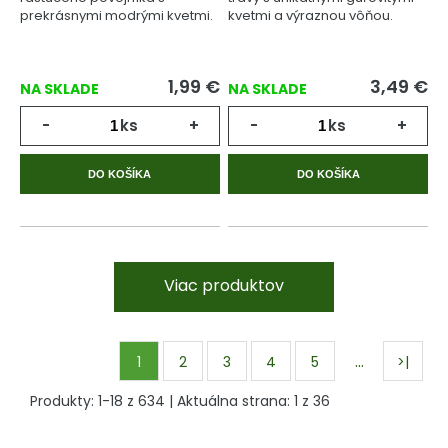
prekrásnymi modrými kvetmi.
kvetmi a výraznou vôňou.
1,99
€
3,49
€
NA SKLADE
NA SKLADE
-
ks
+
-
ks
+
DO KOŠÍKA
DO KOŠÍKA
Viac produktov
…
1
2
3
4
5
>|
Produkty:
1
-
18
z
634
| Aktuálna strana:
1
z
36