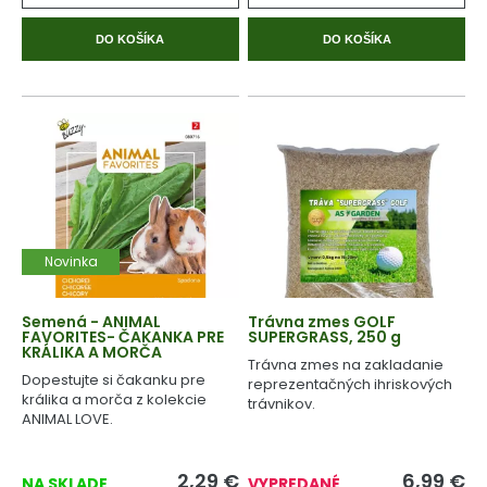
DO KOŠÍKA
DO KOŠÍKA
Novinka
Semená - ANIMAL
Trávna zmes GOLF
FAVORITES- ČAKANKA PRE
SUPERGRASS, 250 g
KRÁLIKA A MORČA
Trávna zmes na zakladanie
Dopestujte si čakanku pre
reprezentačných ihriskových
králika a morča z kolekcie
trávnikov.
ANIMAL LOVE.
2,29
€
6,99
€
NA SKLADE
VYPREDANÉ