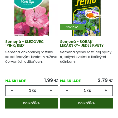
Novinka
Semená - SLEZOVEC
Semená - BORÁK
´PINK/RED´
LEKÁRSKY- JEDLÉ KVETY
Semená vlhkomilnej rastliny
Semená rýchlo rastúcej byliny
so saténovými kvetmi v ružovo
s jedlými kvetmi a liečivými
červených odtieňoch.
účinkami.
1,99
€
2,79
€
NA SKLADE
NA SKLADE
-
ks
+
-
ks
+
DO KOŠÍKA
DO KOŠÍKA