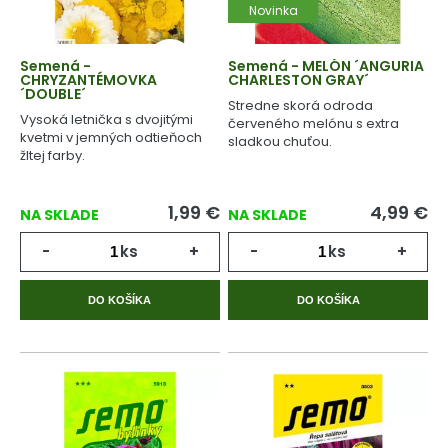
Novinka
Semená -
Semená - MELÓN ´ANGURIA
CHRYZANTÉMOVKA
CHARLESTON GRAY´
´DOUBLE´
Stredne skorá odroda
Vysoká letnička s dvojitými
červeného melónu s extra
kvetmi v jemných odtieňoch
sladkou chuťou.
žltej farby.
1,99
€
4,99
€
NA SKLADE
NA SKLADE
-
ks
+
-
ks
+
DO KOŠÍKA
DO KOŠÍKA