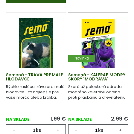
Novinka
Semená - TRÁVA PRE MALÉ
Semená - KALERÁB MODRÝ
HLODAVCE
SKORÝ ´MODRAVA´
Rýchlo rastúca tráva pre malé
Skorá až poloskorá odroda
hlodavce - to najlepšie pre
modrého kalerábu odolná
vaše morča alebo králika.
proti praskaniu a drevnateniu.
1,99
€
2,99
€
NA SKLADE
NA SKLADE
-
ks
+
-
ks
+