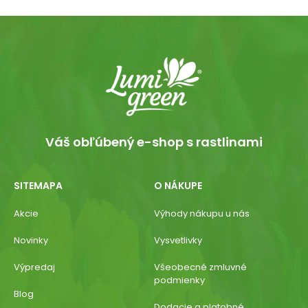
Váš obľúbený e-shop s rastlinami
SITEMAPA
O NÁKUPE
Akcie
Výhody nákupu u nás
Novinky
Vysvetlivky
Výpredaj
Všeobecné zmluvné
podmienky
Blog
Dodacie a platobné