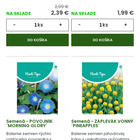
2,99 €
2,39
€
1,99
€
NA SKLADE
NA SKLADE
-
ks
+
-
ks
+
DO KOŠÍKA
DO KOŠÍKA
Semená - POVOJNÍK
Semená - ZÁPLEVÁK VONNÝ
´MORNING GLORY´
´PINEAPPLES´
Balenie semien rýchlo
Balenie semien jahodovej
rastúceho povojníka s
trávy s unikatnými guľovitými