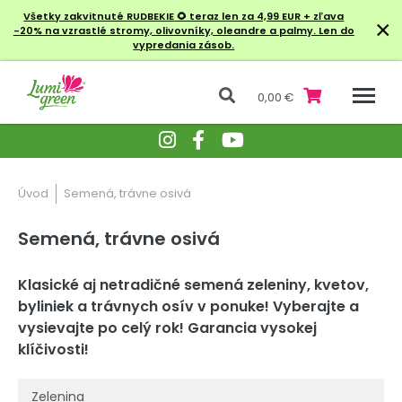
Všetky zakvitnuté RUDBEKIE
🌻 teraz len za 4,99 EUR + zľava
×
-20% na vzrastlé stromy, olivovníky, oleandre a palmy. Len do
vypredania zásob.
0,00 €
Úvod
Semená, trávne osivá
Semená, trávne osivá
Klasické aj netradičné semená zeleniny, kvetov,
byliniek a trávnych osív v ponuke! Vyberajte a
vysievajte po celý rok! Garancia vysokej
klíčivosti!
Zelenina