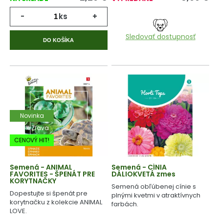
-
ks
+
Sledovať dostupnosť
DO KOŠÍKA
Novinka
-20% Zľava
CENOVÝ HIT!
Semená - ANIMAL
Semená - CÍNIA
FAVORITES - ŠPENÁT PRE
DÁLIOKVETÁ zmes
KORYTNAČKY
Semená obľúbenej cínie s
Dopestujte si špenát pre
plnými kvetmi v atraktívnych
korytnačku z kolekcie ANIMAL
farbách.
LOVE.