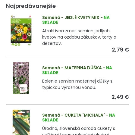
Najpredávanejšie
Semená - JEDLÉ KVETY MIX
-
NA
SKLADE
Atraktívna zmes semien jedlých
kvetov na ozdobu zákuskov, torty a
dezertov.
2,79 €
Semená - MATERINA DÚŠKA
-
NA
SKLADE
Balenie semien materinej dúšky s
typickou výraznou vôňou.
2,49 €
Semená - CUKETA ´MICHALA´
-
NA
SKLADE
Úrodná, slovenská odroda cukety s
veľkými tmavozelenými plodmi.