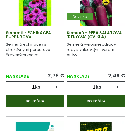
Novinka
Semená - ECHINACEA
Semená - REPA ŠALÁTOVÁ
PURPUROVÁ
´RENOVA´ (CVIKLA)
Semená echinacey s
Semená výnosnej odrody
atraktívnymi purpurovo
repy s valcovitým tvarom
červenými kvetmi.
buľvy.
2,79
€
2,49
€
NA SKLADE
NA SKLADE
-
ks
+
-
ks
+
DO KOŠÍKA
DO KOŠÍKA