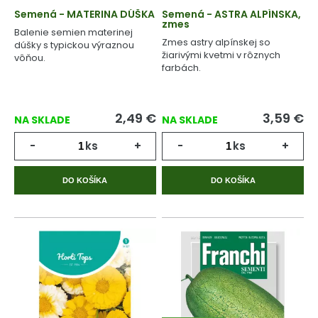
Semená - MATERINA DÚŠKA
Semená - ASTRA ALPÍNSKA,
zmes
Balenie semien materinej
Zmes astry alpínskej so
dúšky s typickou výraznou
žiarivými kvetmi v rôznych
vôňou.
farbách.
2,49
€
3,59
€
NA SKLADE
NA SKLADE
-
ks
+
-
ks
+
DO KOŠÍKA
DO KOŠÍKA