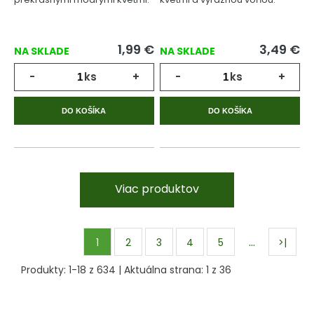
1,99
€
3,49
€
NA SKLADE
NA SKLADE
-
ks
+
-
ks
+
DO KOŠÍKA
DO KOŠÍKA
Viac produktov
…
1
2
3
4
5
>|
Produkty:
1
-
18
z
634
| Aktuálna strana:
1
z
36