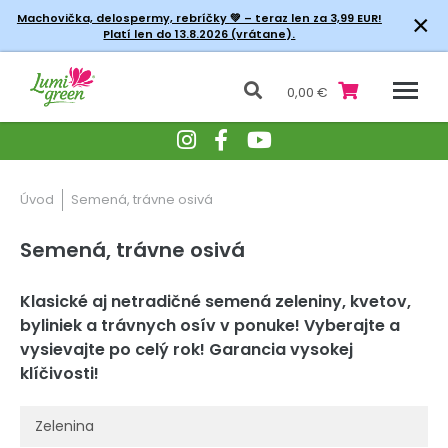
×
Machovička, delospermy, rebríčky
💚 – teraz len za 3,99 EUR!
Platí len do 13.8.2026 (vrátane).
0,00 €
Úvod
Semená, trávne osivá
Semená, trávne osivá
Klasické aj netradičné semená zeleniny, kvetov,
byliniek a trávnych osív v ponuke! Vyberajte a
vysievajte po celý rok! Garancia vysokej
klíčivosti!
Zelenina