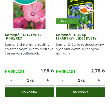
Novinka
Semená - SLEZOVEC
Semená - BORÁK
´PINK/RED´
LEKÁRSKY- JEDLÉ KVETY
Semená vlhkomilnej rastliny
Semená rýchlo rastúcej byliny
so saténovými kvetmi v ružovo
s jedlými kvetmi a liečivými
červených odtieňoch.
účinkami.
1,99
€
2,79
€
NA SKLADE
NA SKLADE
-
ks
+
-
ks
+
DO KOŠÍKA
DO KOŠÍKA