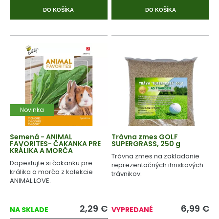
DO KOŠÍKA
DO KOŠÍKA
Novinka
Semená - ANIMAL
Trávna zmes GOLF
FAVORITES- ČAKANKA PRE
SUPERGRASS, 250 g
KRÁLIKA A MORČA
Trávna zmes na zakladanie
Dopestujte si čakanku pre
reprezentačných ihriskových
králika a morča z kolekcie
trávnikov.
ANIMAL LOVE.
2,29
€
6,99
€
NA SKLADE
VYPREDANÉ