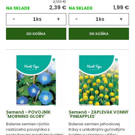
2,99 €
2,39
€
1,99
€
NA SKLADE
NA SKLADE
-
ks
+
-
ks
+
DO KOŠÍKA
DO KOŠÍKA
Semená - POVOJNÍK
Semená - ZÁPLEVÁK VONNÝ
´MORNING GLORY´
´PINEAPPLES´
Balenie semien rýchlo
Balenie semien jahodovej
rastúceho povojníka s
trávy s unikatnými guľovitými
prekrásnymi modrými kvetmi.
kvetmi a výraznou vôňou.