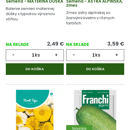
Semená - MATERINA DÚŠKA
Semená - ASTRA ALPÍNSKA,
zmes
Balenie semien materinej
Zmes astry alpínskej so
dúšky s typickou výraznou
žiarivými kvetmi v rôznych
vôňou.
farbách.
2,49
€
3,59
€
NA SKLADE
NA SKLADE
-
ks
+
-
ks
+
DO KOŠÍKA
DO KOŠÍKA
Novinka